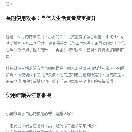
驗。
長期使用效果：自信與生活質量雙重提升
經過三個月的持續使用，小劉的性生活質量有了顯著改善。平均性生活
時間穩定在15至20分鐘，達到醫學定義的正常水準。更重要的是，他的
心理狀態得到了極大提升，不再害怕親密接觸，整個人變得更加開朗自
信。
伴侶對性生活的滿意度也明顯提高，兩人的感情更加和諧親密。小劉還
發現，即使偶爾不使用持久液，他的控制能力也有所提升，這或許是因
為長期成功的經驗幫助他打破了「表現焦慮—早洩」的惡性循環。
使用建議與注意事項
小劉分享了自己的使用心得，建議大家：
一定要從正規管道購買正品，避免假冒產品帶來風險。
初次使用時從最低用量開始，根據個人體感調整。