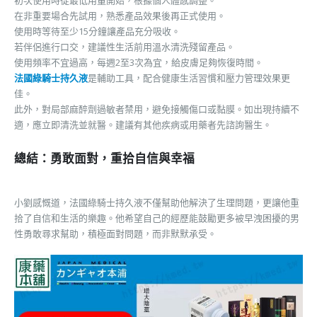
在非重要場合先試用，熟悉產品效果後再正式使用。
使用時等待至少15分鐘讓產品充分吸收。
若伴侶進行口交，建議性生活前用溫水清洗殘留產品。
使用頻率不宜過高，每週2至3次為宜，給皮膚足夠恢復時間。
法國綠騎士持久液
是輔助工具，配合健康生活習慣和壓力管理效果更
佳。
此外，對局部麻醉劑過敏者禁用，避免接觸傷口或黏膜。如出現持續不
適，應立即清洗並就醫。建議有其他疾病或用藥者先諮詢醫生。
總結：勇敢面對，重拾自信與幸福
小劉感慨道，法國綠騎士持久液不僅幫助他解決了生理問題，更讓他重
拾了自信和生活的樂趣。他希望自己的經歷能鼓勵更多被早洩困擾的男
性勇敢尋求幫助，積極面對問題，而非默默承受。