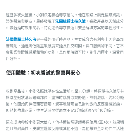
經歷多次失望後，小劉決定積極尋求幫助。他在網路上廣泛搜尋資訊，
諮詢醫生與朋友，最終發現了
法國綠騎士持久液
。這款產品以天然成分
和顯著延時效果聞名，特別適合尋求快速且安全解決方案的年輕男性。
法國綠騎士持久液
是一種外用延時產品，主要成分含有利多卡因等局部
麻醉劑，通過降低陰莖敏感度來延長性交時間。與口服藥物不同，它不
會影響整體性感受和勃起功能，且作用時間可控，副作用極小，深受用
戶好評。
使用體驗：初次嘗試的驚喜與安心
收到產品後，小劉依照說明在性生活前15至30分鐘，將適量持久液塗抹
於陰莖冠狀溝及龜頭部位。塗抹時感覺涼爽舒適，無刺激感。約20分鐘
後，他開始與伴侶親密接觸，驚喜地發現自己對刺激的反應變得遲鈍，
但勃起依舊正常，性生活時間從原本不足2分鐘延長至近10分鐘。
這次成功帶給小劉莫大信心。他持續按照建議每週使用2至3次，效果穩
定且無耐藥性，皮膚無過敏反應或其他不適，為他帶來全新的性生活體