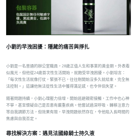
小劉的早洩困擾：隱藏的痛苦與掙扎
小劉是一名普通的辦公室職員，28歲正值人生和事業的黃金期。外表看
似風光，但他從24歲首次性生活開始，就飽受早洩困擾。小劉坦言：
「每次性生活就像打仗，緊張不已，往往剛開始沒多久就結束，完全無
法控制。」這讓他無法從性生活中獲得滿足感，也令伴侶失望。
隨著問題持續，小劉心理壓力倍增，開始逃避親密接觸，工作中也心神
不寧，甚至懷疑自己是否患有嚴重疾病。他嘗試過深呼吸、轉移注意力
等自我調節方法，但效果有限，早洩問題依然存在，令他陷入長時間的
焦慮與自我否定。
尋找解決方案：遇見法國綠騎士持久液