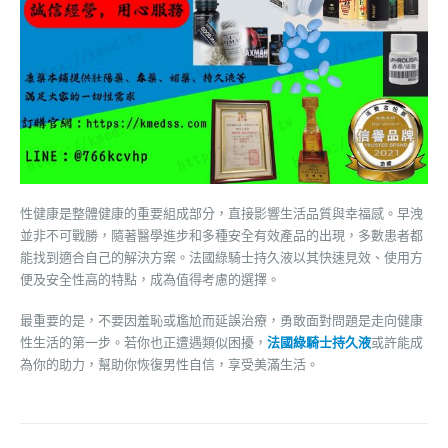
性健康是整體健康的重要組成部分，直接影響生活品質與幸福感。早洩
並非不可戰勝，隨著醫學進步和多種安全有效產品的出現，多數患者都
能找到適合自己的解決方案。法國綠騎士持久液以其快速見效、使用方
便及安全性高的特點，成為值得考慮的選擇。
最重要的是，不要因羞恥或尷尬而延誤治療，勇敢面對問題是走向健康
性生活的第一步。若你也正遭遇類似困擾，
法國綠騎士持久液
或許能成
為你的助力，幫助你恢復男性自信，享受美滿生活。