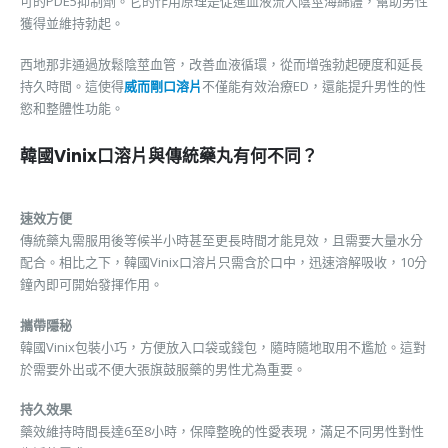
可的PDE5抑制劑。它的作用原理是促進血液流入陰莖海綿體，幫助男性
獲得並維持勃起。
西地那非通過放鬆陰莖血管，改善血液循環，從而增強勃起硬度和延長
持久時間。這使得
威而剛口溶片
不僅能有效治療ED，還能提升男性的性
慾和整體性功能。
韓國Vinix口溶片與傳統藥丸有何不同？
速效方便
傳統藥丸需服用後等候半小時甚至更長時間才能見效，且需要大量水分
配合。相比之下，韓國Vinix口溶片只需含於口中，迅速溶解吸收，10分
鐘內即可開始發揮作用。
攜帶隱秘
韓國Vinix包裝小巧，方便放入口袋或錢包，隨時隨地取用不尷尬。這對
於需要外出或不便大張旗鼓服藥的男性尤為重要。
持久效果
藥效維持時間長達6至8小時，保障整晚的性愛表現，滿足不同男性對性