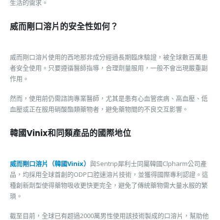
生活的需求。
威而剛口溶片的安全性如何？
威而剛口溶片使用的西地那非成分經過長期臨床驗證，被全球數百萬患
者安全使用。只要遵循醫師指導，合理劑量服用，一般不會出現嚴重副
作用。
然而，使用前仍需諮詢專業醫師，尤其是患有心血管疾病、高血壓、低
血壓或正在服用硝酸酯類藥物者，避免藥物間的不良交互影響。
韓國Vinix和同類產品的國際地位
威而剛口溶片（韓國Vinix）
與Sentrip犀利士同屬韓國Clpharm公司產
品，均採用全球首創的ODP口腔速溶片技術，並獲得國際專利認證。這
種創新劑型使得藥物吸收更快更完全，避免了傳統藥物需大量水服的繁
瑣。
截至目前，全球已有超過2000萬男性使用該技術製成的口溶片，幫助他