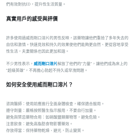
們有效對抗ED，提升性生活質量。
真實用戶的感受與評價
許多使用過威而剛口溶片的男性反映，該藥物讓他們重拾了多年失去的
自信和激情。快速見效和持久的效果使他們能夠更自然、更從容地享受
性生活，夫妻關係也因此更加和諧。
不少男性表示，
威而剛口溶片
解放了他們的“力量”，讓他們成為床上的
“超級英雄”，不再擔心勃起不持久或早洩問題。
如何安全使用威而剛口溶片？
咨詢醫師：使用前應進行全面身體檢查，確保適合服用。
遵守劑量：嚴格按照醫生指示服用，不要自行加量。
避免與禁忌藥物合用：如硝酸鹽類藥物等，避免危險。
注意飲食：避免高脂肪食物影響藥效。
存放得當：保持藥物乾燥、避光，防止變質。