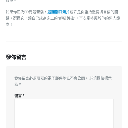
質量。
如果你正為ED問題苦惱，
威而剛口溶片
或許是你重拾激情與自信的關
鍵。選擇它，讓自己成為床上的“超級英雄”，再次掌控屬於你的男人節
奏！
發佈留言
發佈留言必須填寫的電子郵件地址不會公開。
必填欄位標示
為
*
留言
*