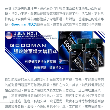
在現代快節奏的生活中，越來越多的年輕男性面臨著性功能方面的困
擾。持久力不足、勃起功能障礙等問題不僅影響了性生活品質，更對男
性的心理自信和伴侶關係造成了深遠影響。針對這一普遍存在的健康難
題，
Goodman增大丸
應運而生，成為幫助男性重拾自信的科學選擇。
性功能障礙的三大主因需要引起每位男性的重視。首先，年齡增長帶來
的前列腺問題是不可忽視的因素。男性在步入30歲後，前列腺健康就開
始面臨挑戰，這個位於膀胱與尿道之間的重要器官一旦出現增生或炎
症，將直接影響排尿功能和性能力。其次，現代生活方式中的不良習慣
正在加速這一進程。長期久坐、缺乏運動、飲食不規律等都會對前列腺
造成額外負擔。最後，心理因素也不容小覷，工作壓力、焦慮情緒都可