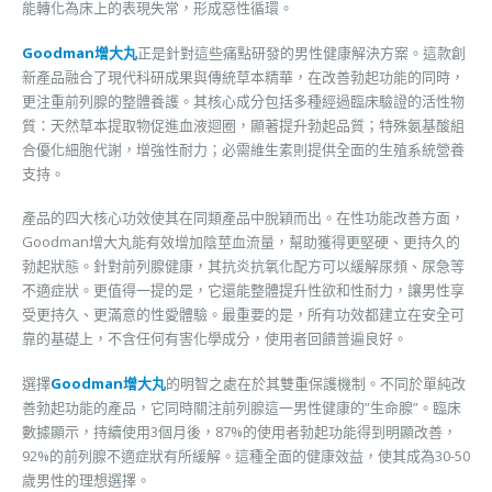
能轉化為床上的表現失常，形成惡性循環。
Goodman增大丸
正是針對這些痛點研發的男性健康解決方案。這款創
新產品融合了現代科研成果與傳統草本精華，在改善勃起功能的同時，
更注重前列腺的整體養護。其核心成分包括多種經過臨床驗證的活性物
質：天然草本提取物促進血液迴圈，顯著提升勃起品質；特殊氨基酸組
合優化細胞代謝，增強性耐力；必需維生素則提供全面的生殖系統營養
支持。
產品的四大核心功效使其在同類產品中脫穎而出。在性功能改善方面，
Goodman增大丸能有效增加陰莖血流量，幫助獲得更堅硬、更持久的
勃起狀態。針對前列腺健康，其抗炎抗氧化配方可以緩解尿頻、尿急等
不適症狀。更值得一提的是，它還能整體提升性欲和性耐力，讓男性享
受更持久、更滿意的性愛體驗。最重要的是，所有功效都建立在安全可
靠的基礎上，不含任何有害化學成分，使用者回饋普遍良好。
選擇
Goodman增大丸
的明智之處在於其雙重保護機制。不同於單純改
善勃起功能的產品，它同時關注前列腺這一男性健康的”生命腺”。臨床
數據顯示，持續使用3個月後，87%的使用者勃起功能得到明顯改善，
92%的前列腺不適症狀有所緩解。這種全面的健康效益，使其成為30-50
歲男性的理想選擇。