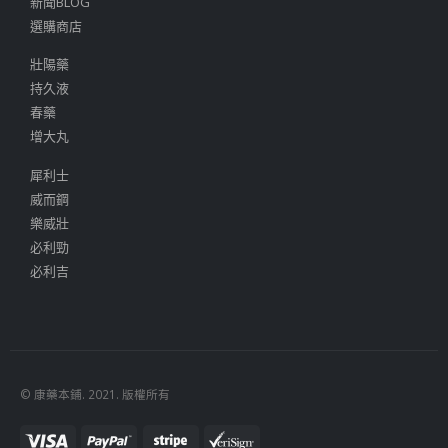
新聞BLOG
選購商店
壯陽藥
持久液
春藥
增大丸
犀利士
威而鋼
樂威壯
必利勁
必利吉
© 康藥本鋪. 2021. 版權所有