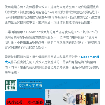
使用建議方面，為保證最佳效果，建議每天定時服用，配合適量運動和
均衡飲食。初期使用者可能會在2-4周內感受到性欲和勃起品質的提升，
而前列腺健康的改善通常需要4-8周的持續使用。值得注意的是，建立健
康的生活習慣同樣重要，戒煙限酒、規律作息都能增強產品效果。
市場回饋顯示，Goodman增大丸的用戶滿意度高達89%，其中72%的
使用者表示會持續使用並推薦給朋友。一位38歲的用戶回饋：”使用兩
個月後，不僅性生活明顯改善，連多年的尿頻問題也好轉了。”這樣的真
實案例印證了產品的綜合效益。
需要特別提醒的是，男性健康問題應該以科學態度對待。
Goodman增
大丸
作為膳食補充劑，其效果是漸進式的，需要給身體足夠的調整時
間。同時，嚴重的前列腺疾病患者仍應及時就醫，產品不能替代必要的
醫學治療。