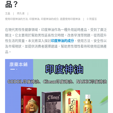
品？
王晶
持久液
使用印度神油的方法
,
印度神油
,
印度神油的成分
,
過量使用印度神油
0 則留言
在現代男性性健康領域，印度神油作為一種外用延時產品，受到了廣泛
關注。它主要用於幫助男性延長性交時間，改善早洩等問題，從而提升
性生活的質量。本文將深入探討
印度神油的成分
、使用方法、安全性以
及市場現狀，並提供消費者選擇建議，幫助男性理性看待和使用這類產
品。