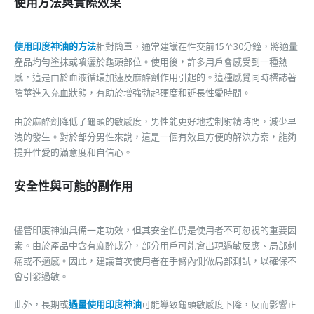
使用方法與實際效果
使用印度神油的方法
相對簡單，通常建議在性交前15至30分鐘，將適量
產品均勻塗抹或噴灑於龜頭部位。使用後，許多用戶會感受到一種熱
感，這是由於血液循環加速及麻醉劑作用引起的。這種感覺同時標誌著
陰莖進入充血狀態，有助於增強勃起硬度和延長性愛時間。
由於麻醉劑降低了龜頭的敏感度，男性能更好地控制射精時間，減少早
洩的發生。對於部分男性來說，這是一個有效且方便的解決方案，能夠
提升性愛的滿意度和自信心。
安全性與可能的副作用
儘管印度神油具備一定功效，但其安全性仍是使用者不可忽視的重要因
素。由於產品中含有麻醉成分，部分用戶可能會出現過敏反應、局部刺
痛或不適感。因此，建議首次使用者在手臂內側做局部測試，以確保不
會引發過敏。
此外，長期或
過量使用印度神油
可能導致龜頭敏感度下降，反而影響正