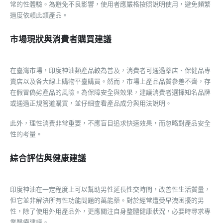
常的性體驗。為避免不良影響，使用者應嚴格按照說明使用，避免頻繁
過度依賴此類產品。
市場現狀與消費者購買建議
在臺灣市場，印度神油類產品較為普及，消費者可通過藥店、保健品專
賣店以及各大線上購物平臺購買。然而，市場上產品品質參差不齊，存
在假冒偽劣產品的風險。為保障安全與效果，建議消費者選擇知名品牌
或通過正規管道購買，並仔細查看產品成分與用法說明。
此外，理性消費非常重要，不應盲目追求快速效果，而忽略對產品安全
性的考量。
綜合評估與健康建議
印度神油在一定程度上可以幫助男性延長性交時間，改善性生活質量，
但它並非解決所有性功能問題的萬能藥。對於經常遭受早洩困擾的男
性，除了使用外用產品外，更應關注自身整體健康狀況，必要時尋求專
業醫療建議。