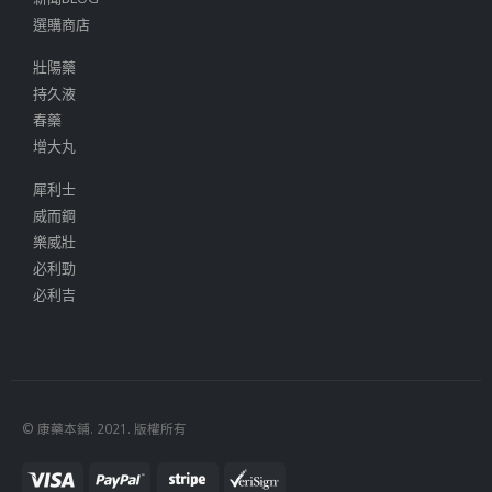
選購商店
壯陽藥
持久液
春藥
增大丸
犀利士
威而鋼
樂威壯
必利勁
必利吉
© 康藥本鋪. 2021. 版權所有