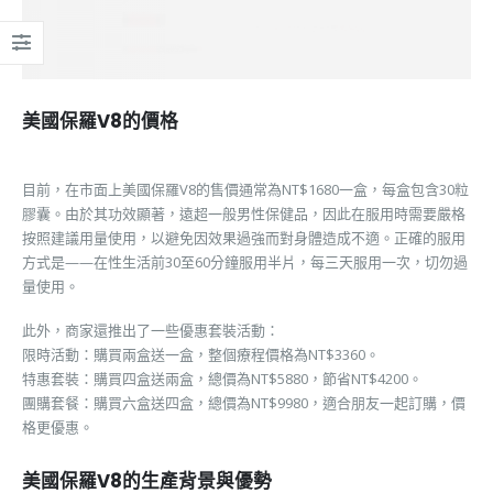
美國保羅V8的價格
目前，在市面上美國保羅V8的售價通常為NT$1680一盒，每盒包含30粒
膠囊。由於其功效顯著，遠超一般男性保健品，因此在服用時需要嚴格
按照建議用量使用，以避免因效果過強而對身體造成不適。正確的服用
方式是——在性生活前30至60分鐘服用半片，每三天服用一次，切勿過
量使用。
此外，商家還推出了一些優惠套裝活動：
限時活動：購買兩盒送一盒，整個療程價格為NT$3360。
特惠套裝：購買四盒送兩盒，總價為NT$5880，節省NT$4200。
團購套餐：購買六盒送四盒，總價為NT$9980，適合朋友一起訂購，價
格更優惠。
美國保羅V8的生產背景與優勢