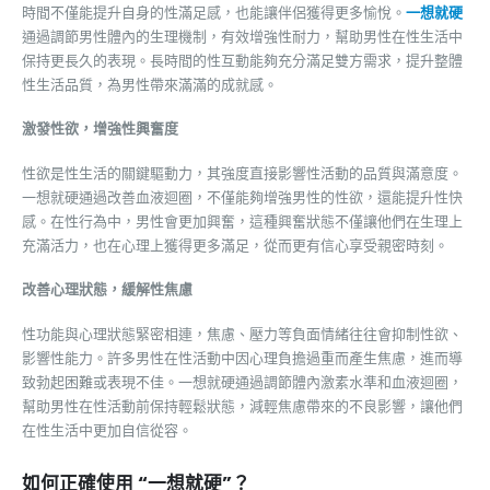
時間不僅能提升自身的性滿足感，也能讓伴侶獲得更多愉悅。
一想就硬
通過調節男性體內的生理機制，有效增強性耐力，幫助男性在性生活中
保持更長久的表現。長時間的性互動能夠充分滿足雙方需求，提升整體
性生活品質，為男性帶來滿滿的成就感。
激發性欲，增強性興奮度
性欲是性生活的關鍵驅動力，其強度直接影響性活動的品質與滿意度。
一想就硬通過改善血液迴圈，不僅能夠增強男性的性欲，還能提升性快
感。在性行為中，男性會更加興奮，這種興奮狀態不僅讓他們在生理上
充滿活力，也在心理上獲得更多滿足，從而更有信心享受親密時刻。
改善心理狀態，緩解性焦慮
性功能與心理狀態緊密相連，焦慮、壓力等負面情緒往往會抑制性欲、
影響性能力。許多男性在性活動中因心理負擔過重而產生焦慮，進而導
致勃起困難或表現不佳。一想就硬通過調節體內激素水準和血液迴圈，
幫助男性在性活動前保持輕鬆狀態，減輕焦慮帶來的不良影響，讓他們
在性生活中更加自信從容。
如何正確使用 “一想就硬”？