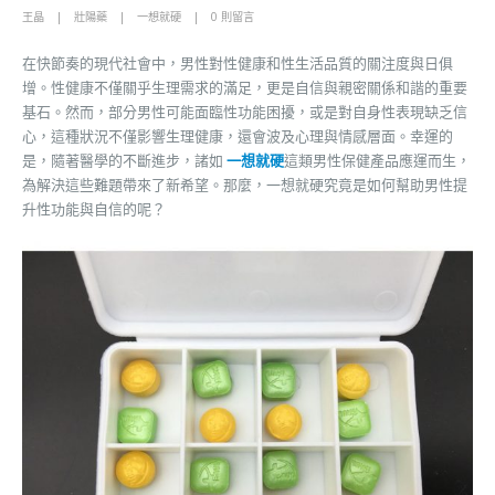
王晶
壯陽藥
一想就硬
0 則留言
在快節奏的現代社會中，男性對性健康和性生活品質的關注度與日俱
增。性健康不僅關乎生理需求的滿足，更是自信與親密關係和諧的重要
基石。然而，部分男性可能面臨性功能困擾，或是對自身性表現缺乏信
心，這種狀況不僅影響生理健康，還會波及心理與情感層面。幸運的
是，隨著醫學的不斷進步，諸如
一想就硬
這類男性保健產品應運而生，
為解決這些難題帶來了新希望。那麼，一想就硬究竟是如何幫助男性提
升性功能與自信的呢？