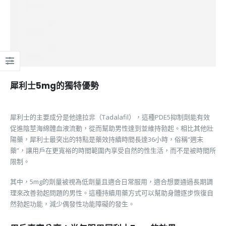
犀利士5mg的獨特優勢
犀利士的主要成分是他達拉非（Tadalafil），這種PDE5抑制劑能有效
促進陰莖海綿體血液流動，從而幫助男性達到並維持勃起。相比其他壯
陽藥，犀利士最突出的特點是藥效持續時間長達36小時，俗稱“週末
藥”，讓用戶在更寬裕的時間範圍內享受自然的性生活，而不是被時間所
限制。
其中，5mg的劑量被視為低劑量且適合日常服用，適合想要通過長期調
理來改善勃起問題的男性。這種持續用藥方式可以幫助身體逐步恢復自
然勃起功能，減少偶發性功能障礙的發生。