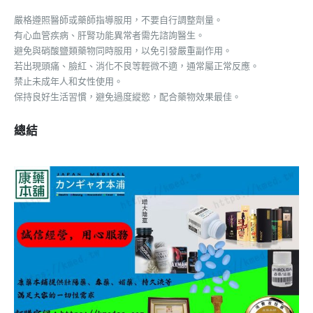
嚴格遵照醫師或藥師指導服用，不要自行調整劑量。
有心血管疾病、肝腎功能異常者需先諮詢醫生。
避免與硝酸鹽類藥物同時服用，以免引發嚴重副作用。
若出現頭痛、臉紅、消化不良等輕微不適，通常屬正常反應。
禁止未成年人和女性使用。
保持良好生活習慣，避免過度縱慾，配合藥物效果最佳。
總結