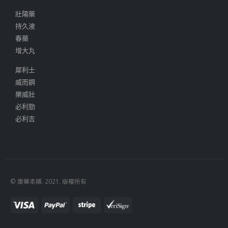
壯陽藥
持久液
春藥
增大丸
犀利士
威而鋼
樂威壯
必利勁
必利吉
© 康藥本鋪. 2021. 版權所有