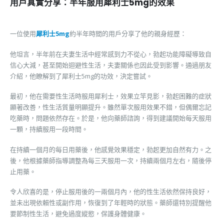
用戶真實分享：半年服用犀利士5mg的效果
一位使用
犀利士5mg
約半年時間的用戶分享了他的親身經歷：
他坦言，半年前在夫妻生活中經常感到力不從心，勃起功能障礙導致自
信心大減，甚至開始迴避性生活，夫妻關係也因此受到影響。通過朋友
介紹，他瞭解到了犀利士5mg的功效，決定嘗試。
最初，他在需要性生活時服用犀利士，效果立竿見影，勃起困難的症狀
顯著改善，性生活質量明顯提升。雖然單次服用效果不錯，但偶爾忘記
吃藥時，問題依然存在。於是，他向藥師諮詢，得到建議開始每天服用
一顆，持續服用一段時間。
在持續一個月的每日用藥後，他感覺效果穩定，勃起更加自然有力。之
後，他根據藥師指導調整為每三天服用一次，持續兩個月左右，隨後停
止用藥。
令人欣喜的是，停止服用後的一兩個月內，他的性生活依然保持良好，
並未出現依賴性或副作用，恢復到了年輕時的狀態。藥師還特別提醒他
要節制性生活，避免過度縱慾，保護身體健康。