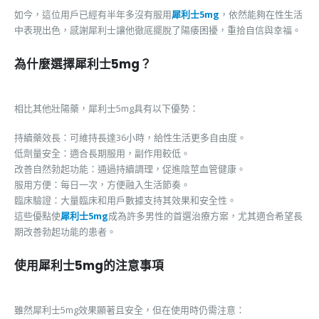
如今，這位用戶已經有半年多沒有服用
犀利士5mg
，依然能夠在性生活
中表現出色，感謝犀利士讓他徹底擺脫了陽痿困擾，重拾自信與幸福。
為什麼選擇犀利士5mg？
相比其他壯陽藥，犀利士5mg具有以下優勢：
持續藥效長：可維持長達36小時，給性生活更多自由度。
低劑量安全：適合長期服用，副作用較低。
改善自然勃起功能：通過持續調理，促進陰莖血管健康。
服用方便：每日一次，方便融入生活節奏。
臨床驗證：大量臨床和用戶數據支持其效果和安全性。
這些優點使
犀利士5mg
成為許多男性的首選治療方案，尤其適合希望長
期改善勃起功能的患者。
使用犀利士5mg的注意事項
雖然犀利士5mg效果顯著且安全，但在使用時仍需注意：