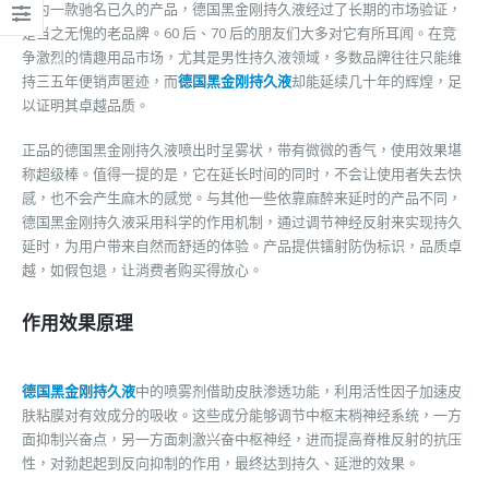
作为一款驰名已久的产品，德国黑金刚持久液经过了长期的市场验证，
是当之无愧的老品牌。60 后、70 后的朋友们大多对它有所耳闻。在竞
争激烈的情趣用品市场，尤其是男性持久液领域，多数品牌往往只能维
持三五年便销声匿迹，而
德国黑金刚持久液
却能延续几十年的辉煌，足
以证明其卓越品质。
正品的德国黑金刚持久液喷出时呈雾状，带有微微的香气，使用效果堪
称超级棒。值得一提的是，它在延长时间的同时，不会让使用者失去快
感，也不会产生麻木的感觉。与其他一些依靠麻醉来延时的产品不同，
德国黑金刚持久液采用科学的作用机制，通过调节神经反射来实现持久
延时，为用户带来自然而舒适的体验。产品提供镭射防伪标识，品质卓
越，如假包退，让消费者购买得放心。
作用效果原理
德国黑金刚持久液
中的喷雾剂借助皮肤渗透功能，利用活性因子加速皮
肤粘膜对有效成分的吸收。这些成分能够调节中枢末梢神经系统，一方
面抑制兴奋点，另一方面刺激兴奋中枢神经，进而提高脊椎反射的抗压
性，对勃起起到反向抑制的作用，最终达到持久、延泄的效果。