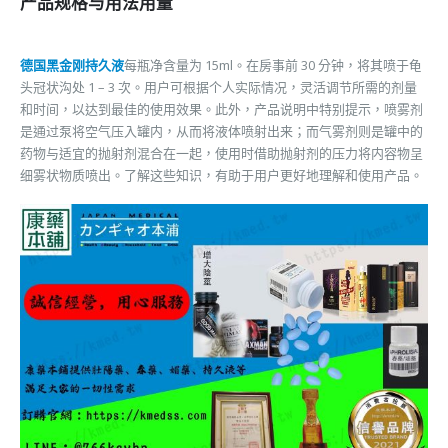
产品规格与用法用量
德国黑金刚持久液
每瓶净含量为 15ml。在房事前 30 分钟，将其喷于龟
头冠状沟处 1 – 3 次。用户可根据个人实际情况，灵活调节所需的剂量
和时间，以达到最佳的使用效果。此外，产品说明中特别提示，喷雾剂
是通过泵将空气压入罐内，从而将液体喷射出来；而气雾剂则是罐中的
药物与适宜的抛射剂混合在一起，使用时借助抛射剂的压力将内容物呈
细雾状物质喷出。了解这些知识，有助于用户更好地理解和使用产品。