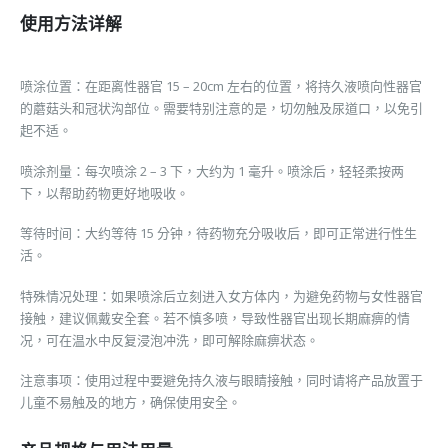
使用方法详解
喷涂位置：在距离性器官 15 – 20cm 左右的位置，将持久液喷向性器官
的蘑菇头和冠状沟部位。需要特别注意的是，切勿触及尿道口，以免引
起不适。
喷涂剂量：每次喷涂 2 – 3 下，大约为 1 毫升。喷涂后，轻轻柔按两
下，以帮助药物更好地吸收。
等待时间：大约等待 15 分钟，待药物充分吸收后，即可正常进行性生
活。
特殊情况处理：如果喷涂后立刻进入女方体内，为避免药物与女性器官
接触，建议佩戴安全套。若不慎多喷，导致性器官出现长期麻痹的情
况，可在温水中反复浸泡冲洗，即可解除麻痹状态。
注意事项：使用过程中要避免持久液与眼睛接触，同时请将产品放置于
儿童不易触及的地方，确保使用安全。