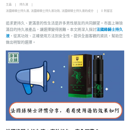
王晶
持久液
法國綠騎士持久液
,
法國綠騎士持久液功效
,
法國綠騎士持久液的成分
0 則留言
追求更持久、更滿意的性生活是許多男性朋友的共同願望。市面上琳琅
滿目的持久液產品，讓選擇變得困難。本文將深入探討
法國綠騎士持久
液
，從其功效、正確使用方法到安全性，提供全面客觀的資訊，幫助您
做出明智的選擇。