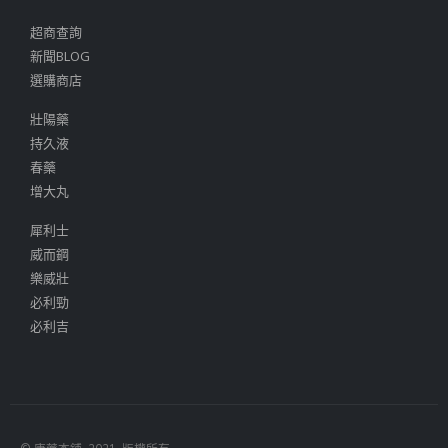
超商查詢
新聞BLOG
選購商店
壯陽藥
持久液
春藥
增大丸
犀利士
威而鋼
樂威壯
必利勁
必利吉
© 康藥本鋪. 2021. 版權所有