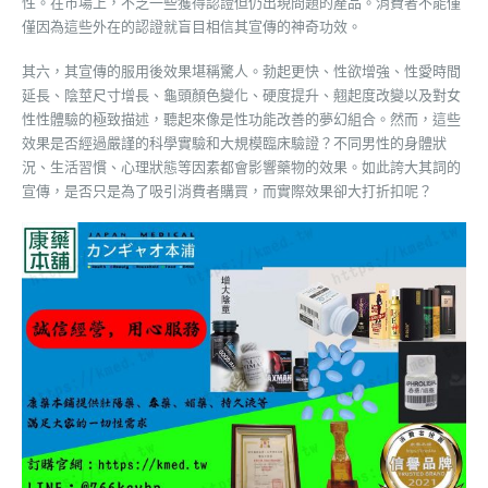
性。在市場上，不乏一些獲得認證但仍出現問題的產品。消費者不能僅
僅因為這些外在的認證就盲目相信其宣傳的神奇功效。
其六，其宣傳的服用後效果堪稱驚人。勃起更快、性欲增強、性愛時間
延長、陰莖尺寸增長、龜頭顏色變化、硬度提升、翹起度改變以及對女
性性體驗的極致描述，聽起來像是性功能改善的夢幻組合。然而，這些
效果是否經過嚴謹的科學實驗和大規模臨床驗證？不同男性的身體狀
況、生活習慣、心理狀態等因素都會影響藥物的效果。如此誇大其詞的
宣傳，是否只是為了吸引消費者購買，而實際效果卻大打折扣呢？