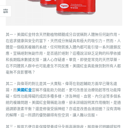
其一，美國紅金特含天然動植物精髓成分且號稱對人體無任何副作用。
在追求健康與安全的當下，天然成分無疑具有極大的吸引力。然而，人
體是一個極其複雜的系統，任何物質進入體內都可能引發一系列連鎖反
應。宣稱絕對無副作用，是否過於絕對？這種說法缺乏足夠的科學依據
和長期臨床數據支撐，讓人心存疑慮。畢竟，即使是常見的天然草藥，
在不同體質人群中也可能產生不同反應，美國紅金真能做到對所有人都
毫無不良影響嗎？
其二，與偉哥的對比是其一大賣點。偉哥在勃起輔助方面早已聲名遠
揚，而
美國紅金
宣稱不僅能助力勃起，更可改善並治療勃起等性功能障
礙。但性功能障礙的成因多種多樣，涉及神經、血管、內分泌等多個系
統的複雜問題。美國紅金聲稱能治療，卻未詳細說明其作用機制。是通
過調節激素平衡？還是修復受損神經？亦或是改善血液迴圈？沒有清晰
的解釋，這一所謂的優勢顯得有些空洞，讓人難以信服。
其三，服用方便且能保障營養成分全面高速吸收，服用後可明顯感知性