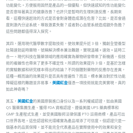
功能變化。方便服用固然是產品的一個優點，但快速感知的性功能變化
是否意味著真正的健康改善？也許只是暫時的生理刺激反應，長期來
看，這種快速起效的方式是否會對身體造成潛在危害？比如，是否會過
度刺激內分泌系統，導致激素失衡？或者對心血管系統造成額外負擔？
這些問題都值得深入探究。
其四，運用現代醫學數字提取技術，使效果提升近 3 倍，獨創全營養型
壯陽速勃延時藥物，號稱解決標本兼治難題，實現溫補 + 速效 + 延時三
合一。現代科技在醫藥領域的應用確實為藥物研發帶來了新機遇，但技
術的複雜性也帶來了更多不確定性。所謂的效果提升 3 倍，是基於怎樣
的實驗數據和研究樣本得出的結論？不同個體對藥物的反應存在差異，
這種一概而論的效果提升是否具有普遍性？而且，標本兼治對於性功能
障礙這樣的難題並非易事，
美國紅金
僅憑一項技術就能完美實現，真的
如此神奇嗎？
其五，
美國紅金
的美國原裝進口身份以及一系列權威認證，如由美國
QS 醫藥集團生產、獲得 FDA 資格認證、遵循美國 UPS 藥典標準和
GMP 生產程式生產，並受美國聯邦法律保護 PTO 註冊商標，產品可出
口世界各地。這些認證和光環確實為產品增添了可信度。但認證只是一
個基本的品質保障，並不能完全代表產品在實際使用中的效果和安全