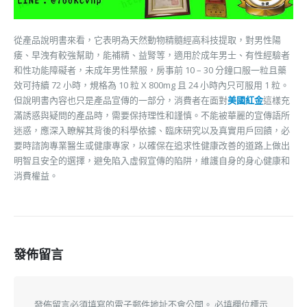
從產品說明書來看，它表明為天然動物精髓經高科技提取，對男性陽
痿、早洩有較強幫助，能補精、益腎等，適用於成年男士、有性經驗者
和性功能障礙者，未成年男性禁服，房事前 10 – 30 分鐘口服一粒且藥
效可持續 72 小時，規格為 10 粒 X 800mg 且 24 小時內只可服用 1 粒。
但說明書內容也只是產品宣傳的一部分，消費者在面對
美國紅金
這樣充
滿誘惑與疑問的產品時，需要保持理性和謹慎。不能被華麗的宣傳語所
迷惑，應深入瞭解其背後的科學依據、臨床研究以及真實用戶回饋，必
要時諮詢專業醫生或健康專家，以確保在追求性健康改善的道路上做出
明智且安全的選擇，避免陷入虛假宣傳的陷阱，維護自身的身心健康和
消費權益。
發佈留言
發佈留言必須填寫的電子郵件地址不會公開。
必填欄位標示