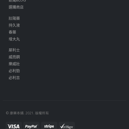
選購商店
壯陽藥
持久液
春藥
增大丸
犀利士
威而鋼
樂威壯
必利勁
必利吉
© 康藥本鋪. 2021. 版權所有