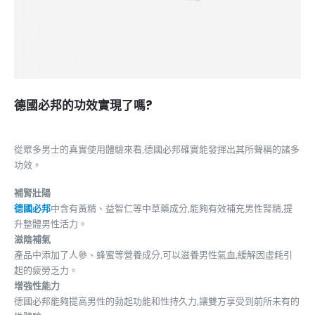
德國必邦的功效實現了嗎?
從眾多男士的真實使用體驗來看,德國必邦確實能發揮出其所聲稱的諸多
功效。
補腎壯陽
德國必邦
中含有黃精、益智仁等中草藥成分,能夠有效補充男性腎精,提
升整體男性活力。
滋陰補氣
產品中添加了人參、蜂蜜等營養成分,可以滋養男性氣血,緩解因虛耗引
起的疲勞乏力。
增強性能力
德國必邦能夠提高男性的勃起功能和性持久力,讓雙方享受到前所未有的