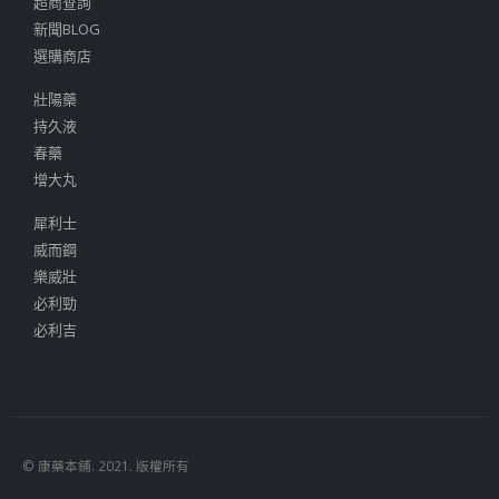
超商查詢
新聞BLOG
選購商店
壯陽藥
持久液
春藥
增大丸
犀利士
威而鋼
樂威壯
必利勁
必利吉
© 康藥本鋪. 2021. 版權所有