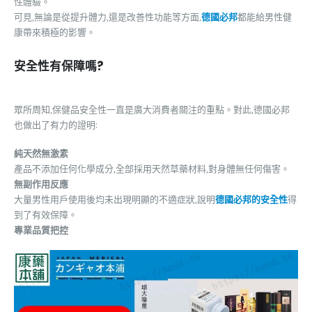
性體驗。
可見,無論是從提升體力,還是改善性功能等方面,
德國必邦
都能給男性健
康帶來積極的影響。
安全性有保障嗎?
眾所周知,保健品安全性一直是廣大消費者關注的重點。對此,德國必邦
也做出了有力的證明:
純天然無激素
產品不添加任何化學成分,全部採用天然草藥材料,對身體無任何傷害。
無副作用反應
大量男性用戶使用後均未出現明顯的不適症狀,說明
德國必邦的安全性
得
到了有效保障。
專業品質把控