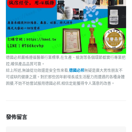
德國必邦嚴格遵循醫藥行業標準,在生產、檢測等各個環節都實行專業把
控,確保產品品質可靠。
綜上所述,無論從功效還是安全性來看,
德國必邦
無疑是廣大男性朋友不
可或缺的健康之選。對於那些因年齡增長或生活壓力而遭遇的各種身體
困擾,不妨不妨嘗試服用德國必邦,相信定能獲得令人滿意的改善。
發佈留言