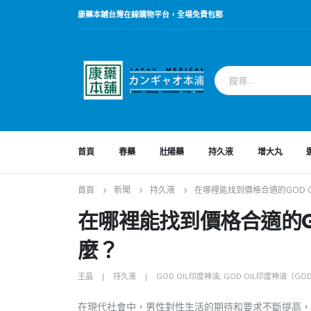
康藥本鋪台灣在線購物平台，全場免費包郵
首頁
春藥
壯陽藥
持久液
增大丸
首頁
新聞
持久液
在哪裡能找到價格合適的GOD 
在哪裡能找到價格合適的G
麼？
王晶
持久液
GOD OIL印度神油
,
GOD OIL印度神油（GOD
在現代社會中，男性對性生活的期待和要求不斷提高，