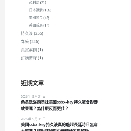
必利勁
(71)
日本藤素
(105)
美國黑金
(49)
英國威馬
(14)
持久液
(355)
春藥
(226)
真實案例
(1)
訂購流程
(1)
近期文章
2026 年 5 月 31 日
桑拿洗浴前塗抹美國ssbx-key持久液會影響
效果嗎？為什麼反而更佳？
2026 年 5 月 31 日
美國ssbx-key持久液真的能超長延時且無麻
木感嗎？緩射技術與中藥精油效果解析