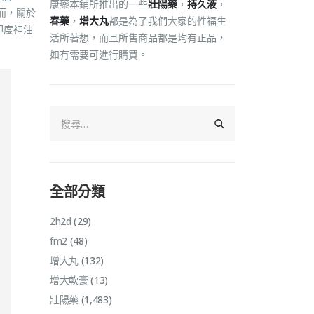
康藥本鋪所推出的一些
壯陽藥
，
持久液
，
而，關於
春藥
，
增大丸
都是為了我們大家的性福生
印度神油
活所著想，而且所售商品都是均有正品，
如有需要可進行購買。
全部分類
2h2d
(29)
fm2
(48)
增大丸
(132)
增大軟膏
(13)
壯陽藥
(1,483)