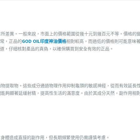
而有所差異。一般來說，市面上的價格範圍從幾十元到幾百元不等。價格的
常，正品的
GOD OIL印度神油價格
相對較高，而過低的價格則可能意味
道，仔細核對產品的真偽，以確保購買到安全有效的正品。
純植物提取物。這些成分通過物理作用抑制龜頭的敏感神經，從而有效延長
他們能夠顯著延緩射精，提高性生活的滿意度。由於其成分天然，副作用相
對身體造成直接的副作用，但長期頻繁使用仍需謹慎考慮。