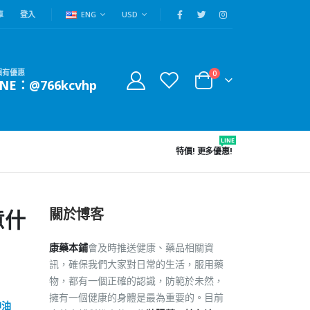
車
登入
ENG
USD
賴有優惠
0
INE：@766kcvhp
LINE
特價!
更多優惠!
關於博客
意什
康藥本鋪
會及時推送健康、藥品相關資
訊，確保我們大家對日常的生活，服用藥
物，都有一個正確的認識，防範於未然，
擁有一個健康的身體是最為重要的。目前
神油