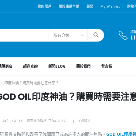
我的賬戶
關於康藥本鋪
新聞
My Wishlist
購物
加
所有分類
L
選購商店
超商查詢
新聞BLOG
關於我們
留言板
OIL印度神油？購買時需要注意什麼？
OD OIL印度神油？購買時需要注
 OIL）
,
GOD OIL印度神油價格
,
正品GOD OIL
0 則留言
延長性交時間和改善早洩問題已成為許多人的關注焦點。
GOD OIL印度