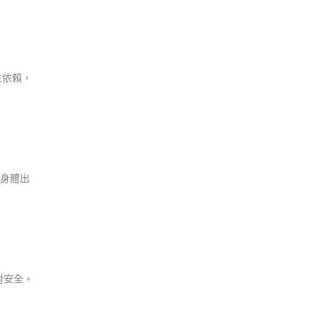
生依賴，
身體出
對安全。