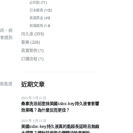
必利勁
(71)
日本藤素
(105)
美國黑金
(49)
英國威馬
(14)
訊、病
持久液
(355)
會遇到
春藥
(226)
真實案例
(1)
訂購流程
(1)
近期文章
般能提
2026 年 5 月 31 日
桑拿洗浴前塗抹美國ssbx-key持久液會影響
效果嗎？為什麼反而更佳？
2026 年 5 月 31 日
美國ssbx-key持久液真的能超長延時且無麻
木感嗎？緩射技術與中藥精油效果解析