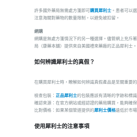
許多國外藥局無需處方箋即可
購買犀利士
。患者可以選
注意海關對藥物的數量限制，以避免被扣留。
網購
網購是無處方箋情況下的另一種選擇。儘管網上充斥著
局（康藥本舖）提供來自美國禮來藥廠的正品犀利士。
如何辨識犀利士的真假？
在購買犀利士時，瞭解如何辨識真假產品是至關重要的
檢查包裝：
正品犀利士
的包裝應該有清晰的字跡和標識
確認來源：在官方網站或經認證的藥局購買，能夠確保
比對價格：如果某個管道提供的
犀利士價格
遠低於市場
使用犀利士的注意事項