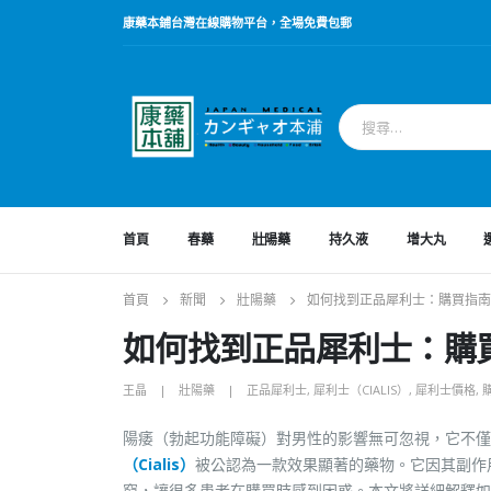
康藥本鋪台灣在線購物平台，全場免費包郵
首頁
春藥
壯陽藥
持久液
增大丸
首頁
新聞
壯陽藥
如何找到正品犀利士：購買指南
如何找到正品犀利士：購
王晶
壯陽藥
正品犀利士
,
犀利士（CIALIS）
,
犀利士價格
,
陽痿（勃起功能障礙）對男性的影響無可忽視，它不僅
（Cialis）
被公認為一款效果顯著的藥物。它因其副作
窮，讓很多患者在購買時感到困惑。本文將詳細解釋如