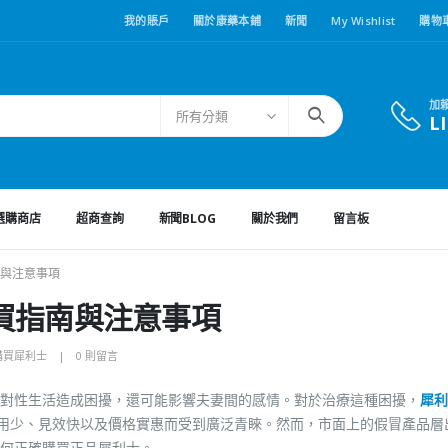
我的賬戶
關於康藥本鋪
新聞
My Wishlist
購物
加
所有分類
L
選購商店
超商查詢
新聞BLOG
關於我們
留言板
與注意事項
買指南與注意事項
購買犀利士
0 則留言
對性生活造成困擾，還可能影響夫妻間的感情。對於治療這種困擾，
犀利
用少、見效快以及價格實惠而受到廣泛青睞。然而，市面上的假冒產品層
何正確購買正品犀利士。