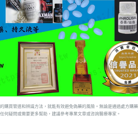
的購買管道和辨識方法，就能有效避免偽藥的風險。無論是通過處方購藥
任何疑問或需要更多幫助，建議參考專業文章或咨詢醫療專家。