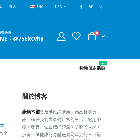
車
登入
ENG
USD
賴有優惠
0
INE：@766kcvhp
LINE
特價!
更多優惠!
關於博客
康藥本鋪
會及時推送健康、藥品相關資
訊，確保我們大家對日常的生活，服用藥
士
物，都有一個正確的認識，防範於未然，
出不
擁有一個健康的身體是最為重要的。目前