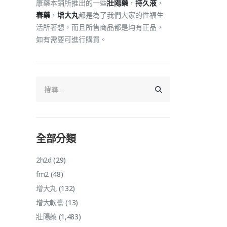
康藥本鋪所推出的一些
壯陽藥
，
持久液
，
春藥
，
增大丸
都是為了我們大家的性福生
活所著想，而且所售商品都是均有正品，
如有需要可進行購買。
全部分類
2h2d
(29)
fm2
(48)
增大丸
(132)
增大軟膏
(13)
壯陽藥
(1,483)