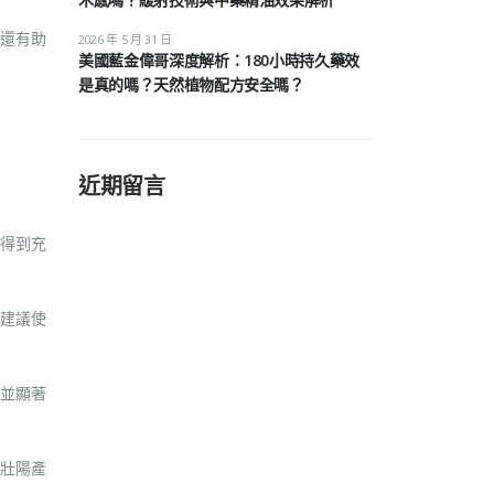
還有助
2026 年 5 月 31 日
美國藍金偉哥深度解析：180小時持久藥效
是真的嗎？天然植物配方安全嗎？
近期留言
得到充
建議使
並顯著
壯陽產