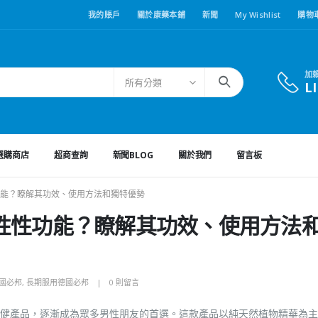
我的賬戶
關於康藥本鋪
新聞
My Wishlist
購物
加
所有分類
L
選購商店
超商查詢
新聞BLOG
關於我們
留言板
能？瞭解其功效、使用方法和獨特優勢
性性功能？瞭解其功效、使用方法
國必邦
,
長期服用德國必邦
0 則留言
健產品，逐漸成為眾多男性朋友的首選。這款產品以純天然植物精華為主