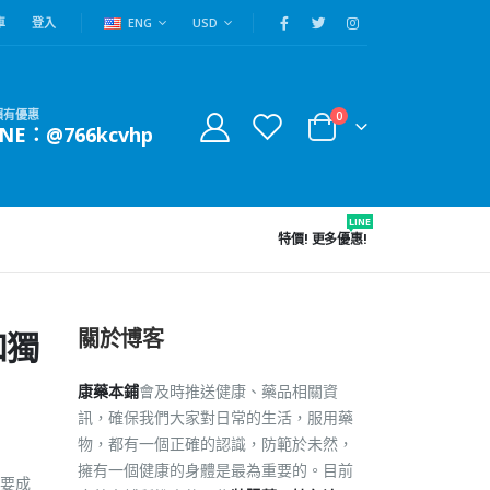
車
登入
ENG
USD
賴有優惠
0
INE：@766kcvhp
LINE
特價!
更多優惠!
關於博客
和獨
康藥本鋪
會及時推送健康、藥品相關資
訊，確保我們大家對日常的生活，服用藥
物，都有一個正確的認識，防範於未然，
擁有一個健康的身體是最為重要的。目前
要成