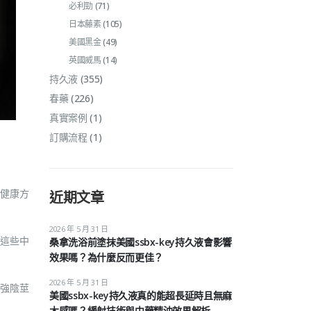
必利勁
(71)
日本藤素
(105)
美國黑金
(49)
英國威馬
(14)
持久液
(355)
春藥
(226)
真實案例
(1)
訂購流程
(1)
健康方
近期文章
2026 年 5 月 31 日
這些中
桑拿洗浴前塗抹美國ssbx-key持久液會影響
效果嗎？為什麼反而更佳？
2026 年 5 月 31 日
強陰莖
美國ssbx-key持久液真的能超長延時且無麻
木感嗎？緩射技術與中藥精油效果解析