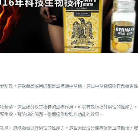
健功效。這款產品採用的都是滋補類中草藥，這些中草藥植物在改善男性
植物精華，這些成分以其獨特的滋補作用，可以有效地提升男性的性能力。
腎陽虛、腎陰虛的問題，從而達到增強性功能的效果。
功能，還能顯著提升男性的性能力。這些天然成分能夠促進血液循環，增