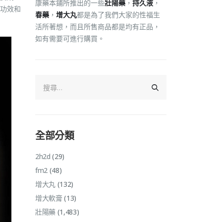
康藥本鋪所推出的一些
壯陽藥
，
持久液
，
功效和
春藥
，
增大丸
都是為了我們大家的性福生
活所著想，而且所售商品都是均有正品，
如有需要可進行購買。
全部分類
2h2d
(29)
fm2
(48)
增大丸
(132)
增大軟膏
(13)
壯陽藥
(1,483)