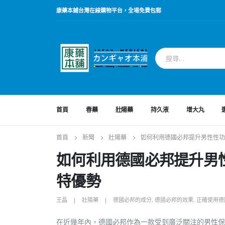
康藥本鋪台灣在線購物平台，全場免費包郵
首頁
春藥
壯陽藥
持久液
增大丸
首頁
新聞
壯陽藥
如何利用德國必邦提升男性性功
如何利用德國必邦提升男
特優勢
王晶
壯陽藥
德國必邦的成分
,
德國必邦的效果
,
正確使用德
在近幾年內，德國必邦作為一款受到廣泛關注的男性保