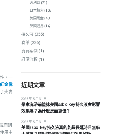
必利勁
(71)
日本藤素
(105)
美國黑金
(49)
英國威馬
(14)
持久液
(355)
春藥
(226)
真實案例
(1)
訂購流程
(1)
性。一
近期文章
紅金偉
了夫妻
2026 年 5 月 31 日
桑拿洗浴前塗抹美國ssbx-key持久液會影響
效果嗎？為什麼反而更佳？
2026 年 5 月 31 日
，威而鋼
美國ssbx-key持久液真的能超長延時且無麻
使用中
木感嗎？緩射技術與中藥精油效果解析