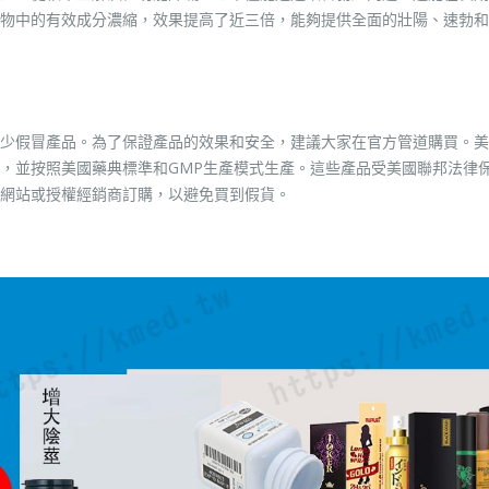
物中的有效成分濃縮，效果提高了近三倍，能夠提供全面的壯陽、速勃和
少假冒產品。為了保證產品的效果和安全，建議大家在官方管道購買。美
證，並按照美國藥典標準和GMP生產模式生產。這些產品受美國聯邦法律
網站或授權經銷商訂購，以避免買到假貨。