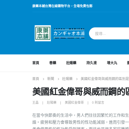
康藥本鋪台灣在線購物平台，全場免費包郵
首頁
春藥
壯陽藥
持久液
增大丸
首頁
新聞
壯陽藥
美國紅金偉哥與威而鋼的區別是
美國紅金偉哥與威而鋼的
王晶
壯陽藥
美國紅金偉哥
0 則留言
在當今快節奏的生活中，男人們往往因繁忙的工作和生
諧。疲勞和壓力會導致男性的性功能減弱，進而引發一
老會使男性的性功能受到損害，而這也是很多家庭離婚