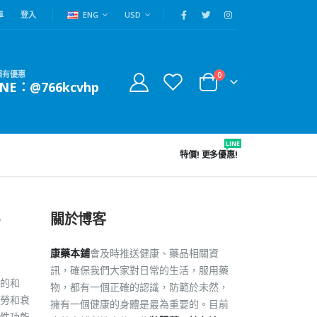
車
登入
ENG
USD
賴有優惠
0
INE：@766kcvhp
LINE
特價!
更多優惠!
關於博客
？
康藥本鋪
會及時推送健康、藥品相關資
訊，確保我們大家對日常的生活，服用藥
的和
物，都有一個正確的認識，防範於未然，
勞和衰
擁有一個健康的身體是最為重要的。目前
性功能