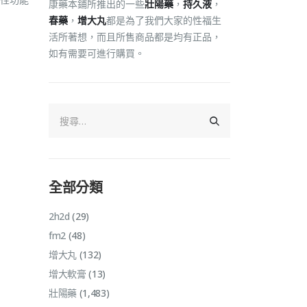
康藥本鋪所推出的一些
壯陽藥
，
持久液
，
春藥
，
增大丸
都是為了我們大家的性福生
活所著想，而且所售商品都是均有正品，
如有需要可進行購買。
全部分類
2h2d
(29)
fm2
(48)
增大丸
(132)
增大軟膏
(13)
壯陽藥
(1,483)