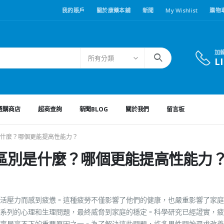
我的賬戶
關於康藥本鋪
新聞
My Wishlist
購物
加
所有分類
L
選購商店
超商查詢
新聞BLOG
關於我們
留言板
什麼？哪個更能提高性能力？
區別是什麼？哪個更能提高性能力
活壓力而感到疲憊。這種疲勞不僅影響了他們的健康，也嚴重影響了家庭
系列的心理和生理問題，最終威脅到家庭的穩定。科學研究已經證實，疲
率居高不下的重要原因之一。為了解決這些問題，許多男性開始尋求改善