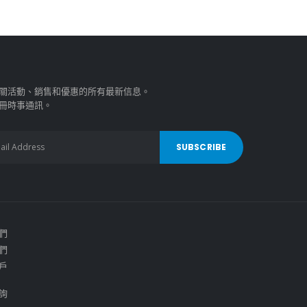
關活動、銷售和優惠的所有最新信息。
冊時事通訊。
們
們
戶
詢