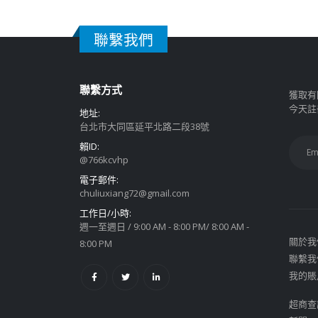
聯繫我們
聯繫方式
獲取有
今天註
地址:
台北市大同區延平北路二段38號
賴ID:
@766kcvhp
電子郵件:
chuliuxiang72@gmail.com
工作日/小時:
週一至週日 / 9:00 AM - 8:00 PM/ 8:00 AM -
關於我
8:00 PM
聯繫我
我的賬
超商查