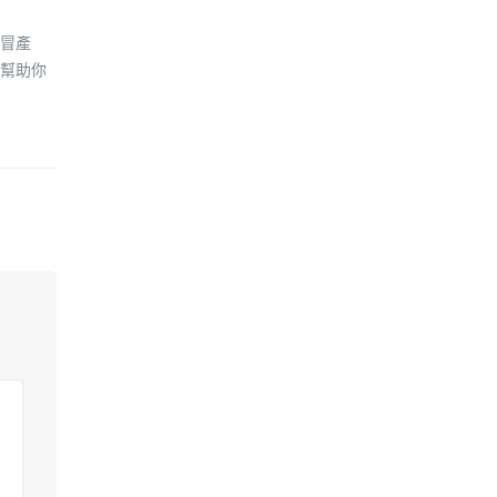
冒產
幫助你