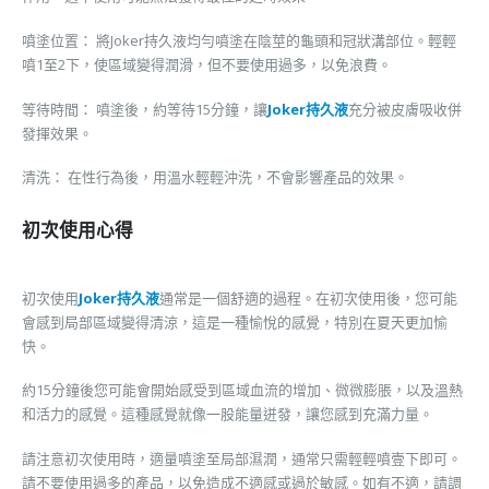
噴塗位置： 將Joker持久液均勻噴塗在陰莖的龜頭和冠狀溝部位。輕輕
噴1至2下，使區域變得潤滑，但不要使用過多，以免浪費。
等待時間： 噴塗後，約等待15分鐘，讓
Joker持久液
充分被皮膚吸收併
發揮效果。
清洗： 在性行為後，用溫水輕輕沖洗，不會影響產品的效果。
初次使用心得
初次使用
Joker持久液
通常是一個舒適的過程。在初次使用後，您可能
會感到局部區域變得清涼，這是一種愉悅的感覺，特別在夏天更加愉
快。
約15分鐘後您可能會開始感受到區域血流的增加、微微膨脹，以及溫熱
和活力的感覺。這種感覺就像一股能量迸發，讓您感到充滿力量。
請注意初次使用時，適量噴塗至局部濕潤，通常只需輕輕噴壹下即可。
請不要使用過多的產品，以免造成不適感或過於敏感。如有不適，請調