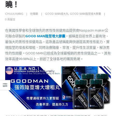
曉！
CHULIUXIANG
壯陽藥
GOOD MAN增大丸
,
GOOD MAN陰莖增大膠囊
0 則留言
在美國性學會和全球領先的男性性保健用品提供商Naspacin maker公
司聯合研製的
GOOD MAN陰莖增大膠囊
，據稱是目前世界上最有效、
最強大的男性性保健用品。這款產品號稱能夠快速提高男性性能力，實
現陰莖的增長和增粗，同時治療陽痿、早洩，提升性生活質量，解決男
性的性困擾。GOOD MAN已經成為全球最暢銷的男性保健品之一，其有
效率高達99.98%以上，掀起了全球各地的購買熱潮。