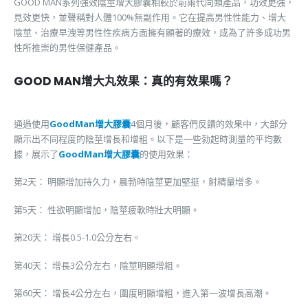
GOOD MAN系列強效陰莖增大膠囊相較於前兩代同類產品，功效更強，
見效更快，並聲稱對人體100%無副作用。它在提高男性性能力、增大
陰莖、治療早洩等男性性疾病方面擁有顯著的療效，成為了許多成功男
性所推崇的男性保健產品。
GOOD MAN增大丸效果：真的有效果嗎？
通過使用
GoodMan增大膠囊
4個月後，顧客們反饋的效果中，大部分
顯示出不同程度的陰莖增長和增粗。以下是一些勃起時測量的平均數
據，展示了
GoodMan增大膠囊
的使用效果：
第2天： 明顯增加持久力，晨勃時陰莖更加堅挺，射精量增多。
第5天： 性欲明顯增加，陰莖疲軟時壯大明顯。
第20天： 增長0.5-1.0公分左右。
第40天： 增長3公分左右，陰莖明顯增粗。
第60天： 增長4公分左右，圍度明顯增粗，進入第一波增長高潮。