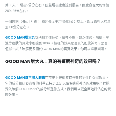
第80天： 增長5公分左右，陰莖增長速度達到最高，圍度直徑大約增加
20%-35%左右。
一個週期（4個月）後： 勃起長度平均增長5公分以上，圍度直徑大約增
加1.0公分左右。
GOOD MAN增大丸
宣稱對男性疲勞、精神不振、缺乏性欲、陽痿、早
洩等症狀的見效率都達到100%。這樣的效果是否真的如此神奇？是否
值得一試？瞭解更多關於GOOD MAN的真實效果，你可以繼續閱讀。
GOOD MAN增大丸：真的有這麼神奇的效果嗎？
GOOD MAN陰莖增大膠囊
在市場上聲稱擁有強效的男性性保健效果，
它的成分和研發背後的科學支持是否足以確保這種神奇的效果呢？通過
深入瞭解GOOD MAN的成分和運作方式，我們可以更全面地評估它的實
際效果。