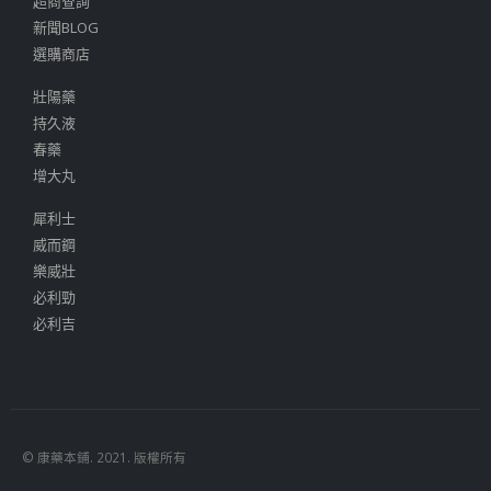
超商查詢
新聞BLOG
選購商店
壯陽藥
持久液
春藥
增大丸
犀利士
威而鋼
樂威壯
必利勁
必利吉
© 康藥本鋪. 2021. 版權所有