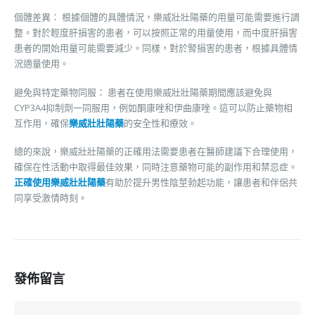
個體差異： 根據個體的具體情況，樂威壯壯陽藥的用量可能需要進行調
整。對於輕度肝損害的患者，可以按照正常的用量使用，而中度肝損害
患者的開始用量可能需要減少。同樣，對於腎損害的患者，根據具體情
況適量使用。
避免與特定藥物同服： 患者在使用樂威壯壯陽藥期間應該避免與
CYP3A4抑制劑一同服用，例如酮康唑和伊曲康唑。這可以防止藥物相
互作用，確保
樂威壯壯陽藥
的安全性和療效。
總的來說，樂威壯壯陽藥的正確用法需要患者在醫師建議下合理使用，
確保在性活動中取得最佳效果，同時注意藥物可能的副作用和禁忌症。
正確使用樂威壯壯陽藥
有助於提升男性陰莖勃起功能，讓患者和伴侶共
同享受激情時刻。
發佈留言