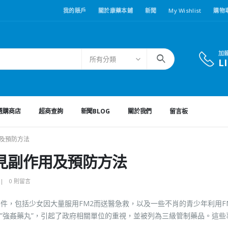
我的賬戶
關於康藥本鋪
新聞
My Wishlist
購物
加
所有分類
L
選購商店
超商查詢
新聞BLOG
關於我們
留言板
用及預防方法
見副作用及預防方法
0 則留言
件，包括少女因大量服用FM2而送醫急救，以及一些不肖的青少年利用F
”強姦藥丸”，引起了政府相關單位的重視，並被列為三級管制藥品。這些