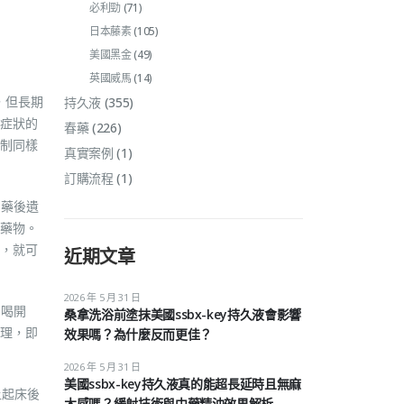
必利勁
(71)
日本藤素
(105)
美國黑金
(49)
英國威馬
(14)
，但長期
持久液
(355)
症狀的
春藥
(226)
制同樣
真實案例
(1)
訂購流程
(1)
用藥後遺
藥物。
，就可
近期文章
2026 年 5 月 31 日
多喝開
桑拿洗浴前塗抹美國ssbx-key持久液會影響
理，即
效果嗎？為什麼反而更佳？
2026 年 5 月 31 日
美國ssbx-key持久液真的能超長延時且無麻
上起床後
木感嗎？緩射技術與中藥精油效果解析