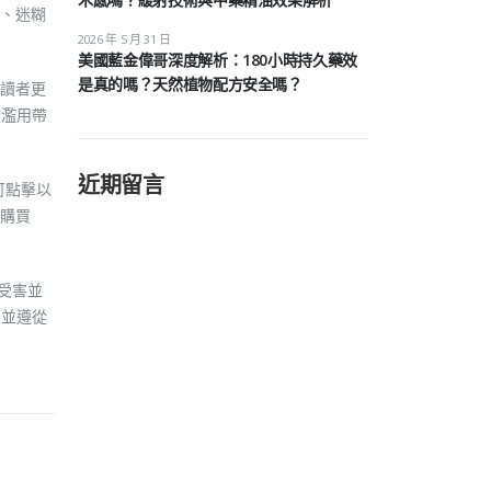
、迷糊
2026 年 5 月 31 日
美國藍金偉哥深度解析：180小時持久藥效
是真的嗎？天然植物配方安全嗎？
讀者更
物濫用帶
近期留言
可點擊以
購買
受害並
，並遵從