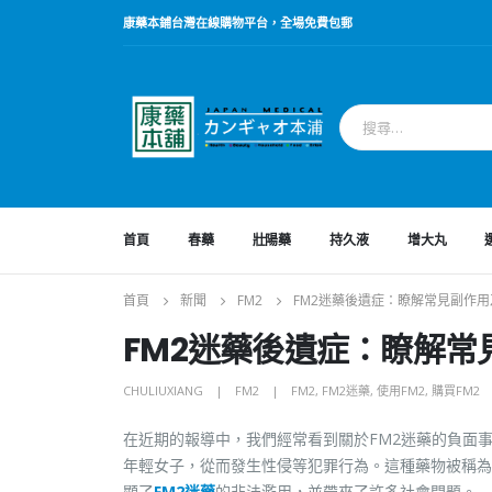
康藥本鋪台灣在線購物平台，全場免費包郵
首頁
春藥
壯陽藥
持久液
增大丸
首頁
新聞
FM2
FM2迷藥後遺症：瞭解常見副作
FM2迷藥後遺症：瞭解常
CHULIUXIANG
FM2
FM2
,
FM2迷藥
,
使用FM2
,
購買FM2
在近期的報導中，我們經常看到關於FM2迷藥的負面事
年輕女子，從而發生性侵等犯罪行為。這種藥物被稱為
顯了
FM2迷藥
的非法濫用，並帶來了許多社會問題。