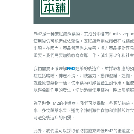
FM2是一種安眠鎮靜藥物，其成分中含有flunitra
使用後仍可能造成依賴性。安眠鎮靜劑成癮者在戒藥或
出現。在國內，藥品管理尚未完善，處方藥品相對容易
重要。我們需要加強教育宣導工作，減少青少年和社會
我們需要正確理解
FM2
迷藥的後遺症，並採取相應的預
症包括嗜睡、神志不清、四肢無力、動作遲緩、迷糊、
就像感冒藥物一樣，使用藥物可能會產生副作用，但使
以避免副作用的發生。切勿過量使用藥物，晚上睡前服
為了避免FM2的後遺症，我們可以採取一些預防措施
水，多食蔬菜水果，避免辛辣刺激性食物和油膩煎炸食
可避免後遺症的困擾。
此外，我們還可以採取預防措施來降低FM2的後遺症