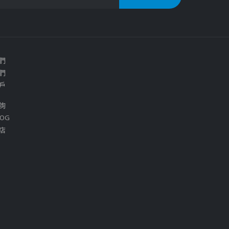
們
們
戶
詢
OG
店