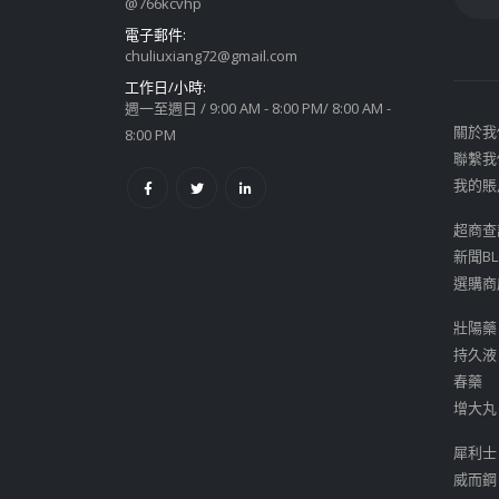
@766kcvhp
電子郵件:
chuliuxiang72@gmail.com
工作日/小時:
週一至週日 / 9:00 AM - 8:00 PM/ 8:00 AM -
關於我
8:00 PM
聯繫我
我的賬
超商查
新聞BL
選購商
壯陽藥
持久液
春藥
增大丸
犀利士
威而鋼