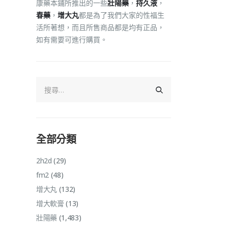
康藥本鋪所推出的一些
壯陽藥
，
持久液
，
春藥
，
增大丸
都是為了我們大家的性福生
活所著想，而且所售商品都是均有正品，
如有需要可進行購買。
全部分類
2h2d
(29)
fm2
(48)
增大丸
(132)
增大軟膏
(13)
壯陽藥
(1,483)