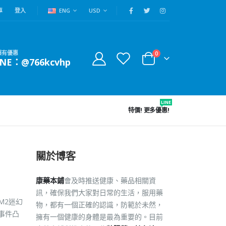
車
登入
ENG
USD
賴有優惠
0
INE：@766kcvhp
LINE
特價!
更多優惠!
關於博客
康藥本鋪
會及時推送健康、藥品相關資
訊，確保我們大家對日常的生活，服用藥
M2迷幻
物，都有一個正確的認識，防範於未然，
事件凸
擁有一個健康的身體是最為重要的。目前