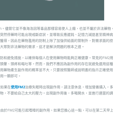
zepam。儘管它並不像海洛因等毒品那樣容易使人上癮，也並不屬於非法藥物
突然停藥時可能出現戒斷症狀，並導致反應遲鈍、記憶力減退甚至精神病
獲得，因此在藥物濫用的防制上除了加強供給面的管制外，對需求面的控
大眾對非法藥物的需求，這才是解決問題的根本之道。
防和避免措施，以確保每個人在使用藥物時能夠正確健康。常見的FM2
頭暈、頭疼和嘔吐等。然而，我們不應因為副作用的存在就避免選用這種
用藥物產生副作用的概率並不大，只要按照醫師或說明書的指示正確使用
用一顆即可。
。如果在
使用FM2
治療失眠時出現副作用，請注意休息，增加營養攝入，
物，不要給自己太大的壓力。出現副作用後，多喝開水，並進行適當的調
。由於FM2可能引起嗜睡的副作用，如果您擔心這一點，可以在第二天早