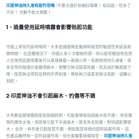
印度神油持久液有副作用嗎
?不要太過於依賴壯陽藥！ 俗話說，吃多了
不好！ 次數不能太頻繁！
1、過量使用延時噴霧會影響勃起功能
市面上常見的延時噴劑，大多是通過降低龜頭和陰莖的敏感性來延長射
精時間。 在這種情況下，你插入多少次都無所謂，所以經常聽說有些男
人在使用延遲噴霧後可以直接做愛一兩個小時。長期使用持久液後，很
多女性的陰道也會變得麻木，使雙方無法提高性趣，而且由於敏感度下
降，陰莖無法得到足夠的外界刺激，導致無力或甚至無法勃起，或難以
勃起。
2·印度神油不會引起麻木、灼傷等不適
大多數延遲噴霧劑是局部麻醉劑，可能會導致局部麻木和不適。 有些藥
物的藥性太強，很容易引起下半身麻木，甚至失去知覺，對快感影響很
大。 此外，有些會引起陰莖不適，例如陰莖有燒灼感和延遲作用。 這
些產品雖然有一定的延緩作用，但也會嚴重損傷陰莖。
印度神油持久液