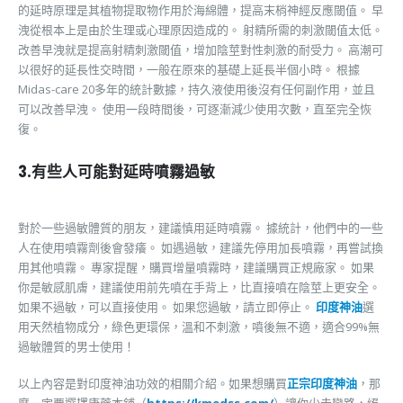
的延時原理是其植物提取物作用於海綿體，提高末梢神經反應閾值。 早
洩從根本上是由於生理或心理原因造成的。 射精所需的刺激閾值太低。
改善早洩就是提高射精刺激閾值，增加陰莖對性刺激的耐受力。 高潮可
以很好的延長性交時間，一般在原來的基礎上延長半個小時。 根據
Midas-care 20多年的統計數據，持久液使用後沒有任何副作用，並且
可以改善早洩。 使用一段時間後，可逐漸減少使用次數，直至完全恢
復。
3.有些人可能對延時噴霧過敏
對於一些過敏體質的朋友，建議慎用延時噴霧。 據統計，他們中的一些
人在使用噴霧劑後會發癢。 如遇過敏，建議先停用加長噴霧，再嘗試換
用其他噴霧。 專家提醒，購買增量噴霧時，建議購買正規廠家。 如果
你是敏感肌膚，建議使用前先噴在手背上，比直接噴在陰莖上更安全。
如果不過敏，可以直接使用。 如果您過敏，請立即停止。
印度神油
選
用天然植物成分，綠色更環保，溫和不刺激，噴後無不適，適合99%無
過敏體質的男士使用！
以上內容是對印度神油功效的相關介紹。如果想購買
正宗印度神油
，那
麼一定要選擇康藥本鋪（
https://kmedss.com/
）讓你少走彎路，絕