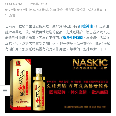
CHULIUXIANG
壯陽藥
,
持久液
印度神油
,
印度神油持久液
,
印度神油持久液有副作用嗎
,
延長性愛時間
,
正宗印度神油
0 則留言
目前有一款橫空出世就被大眾一致好評的壯陽產品
印度神油
。印度神油
延時噴霧是一款非常受男性歡迎的產品，尤其是對於早洩患者來說，更
能找到性快感的希望，因為它不僅可以
延長性愛時間
，為婚姻生活帶來
幸福，還可以讓男性感到更加自信。 但是很多人還是擔心使用持久液會
有副作用，那麼延時噴霧有沒有副作用呢？ 讓我們一起來瞭解一下。