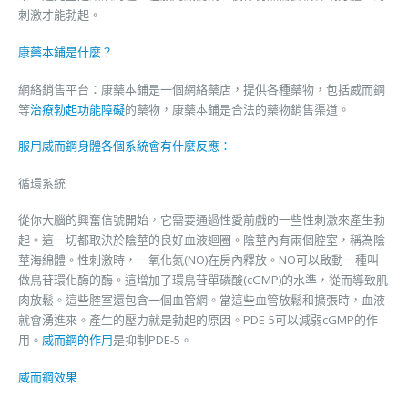
刺激才能勃起。
康藥本鋪是什麼？
網絡銷售平台：康藥本鋪是一個網絡藥店，提供各種藥物，包括威而鋼
等
治療勃起功能障礙
的藥物，康藥本鋪是合法的藥物銷售渠道。
服用威而鋼身體各個系統會有什麼反應：
循環系統
從你大腦的興奮信號開始，它需要通過性愛前戲的一些性刺激來產生勃
起。這一切都取決於陰莖的良好血液迴圈。陰莖內有兩個腔室，稱為陰
莖海綿體。性刺激時，一氧化氮(NO)在房內釋放。NO可以啟動一種叫
做鳥苷環化酶的酶。這增加了環鳥苷單磷酸(cGMP)的水準，從而導致肌
肉放鬆。這些腔室還包含一個血管網。當這些血管放鬆和擴張時，血液
就會湧進來。產生的壓力就是勃起的原因。PDE-5可以減弱cGMP的作
用。
威而鋼的作用
是抑制PDE-5。
威而鋼效果