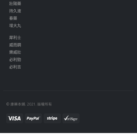
壯陽藥
持久液
春藥
增大丸
犀利士
威而鋼
樂威壯
必利勁
必利吉
© 康藥本鋪. 2021. 版權所有