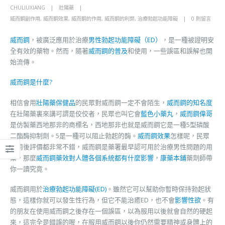
CHULIUXIANG
壯陽藥
威而鋼副作用
,
威而鋼效果
,
威而鋼的作用
,
威而鋼的利弊
,
治療勃起功能障礙
0 則留言
威而鋼
，被廣泛應用於治療
男性勃起功能障礙（ED）
，是一種被證明安
全有效的藥物。然而，隨著
威而鋼的普及
和使用，一些誤區和誤解也開
始流傳。
威而鋼是什麼?
相信會用
壯陽藥保健品
的民眾對威而鋼一定不會陌生，
威而鋼的知名度
在壯陽藥裏來講可謂是佼佼者，民眾也叫它會
藍色小藥丸
，
威而鋼偉哥
是仿製藥西地那非的商標名，西地那非也就是威而鋼它是一種5型磷酸
二酯酶抑制劑。5是一種可以阻止勃起的酶。
威而鋼效果
怎樣呢，民眾
使用後評價都非常不錯，威而鋼是藥署最早認可用於治療男性問題的用
藥，那麼
威而鋼藥效對人體各個系統都有什麼影響
，
康藥本鋪
藥劑師帶
你一讀究竟。
威而鋼用於
治療勃起功能障礙(ED)
。雖然它可以幫助你暫時保持勃起狀
態，這樣你就可以發生性行為，但它不能治癒ED，也不會
影響性欲
。有
的朋友在使用威而鋼之後存在一個誤區，以為服用以後就會自然的硬起
來，這完全是錯誤的喔，在服用威而鋼以後你仍然需要精神或身體上的