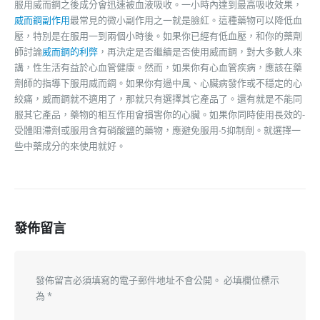
服用威而鋼之後成分會迅速被血液吸收。一小時內達到最高吸收效果，
威而鋼副作用
最常見的微小副作用之一就是臉紅。這種藥物可以降低血
壓，特別是在服用一到兩個小時後。如果你已經有低血壓，和你的藥劑
師討論
威而鋼的利弊
，再決定是否繼續是否使用威而鋼，對大多數人來
講，性生活有益於心血管健康。然而，如果你有心血管疾病，應該在藥
劑師的指導下服用威而鋼。如果你有過中風、心臟病發作或不穩定的心
絞痛，威而鋼就不適用了，那就只有選擇其它產品了。還有就是不能同
服其它產品，藥物的相互作用會損害你的心臟。如果你同時使用長效的-
受體阻滯劑或服用含有硝酸鹽的藥物，應避免服用-5抑制劑。就選擇一
些中藥成分的來使用就好。
發佈留言
發佈留言必須填寫的電子郵件地址不會公開。
必填欄位標示
為
*