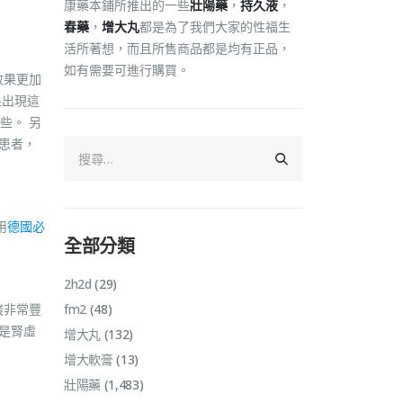
康藥本鋪所推出的一些
壯陽藥
，
持久液
，
春藥
，
增大丸
都是為了我們大家的性福生
活所著想，而且所售商品都是均有正品，
如有需要可進行購買。
效果更加
果出現這
些。 另
患者，
用
德國必
全部分類
2h2d
(29)
酸非常豐
fm2
(48)
是腎虛
增大丸
(132)
增大軟膏
(13)
壯陽藥
(1,483)