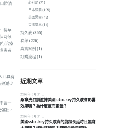
必利勁
(71)
口腔潰
日本藤素
(105)
美國黑金
(49)
英國威馬
(14)
 精華
持久液
(355)
個時候
春藥
(226)
進行治療
真實案例
(1)
虛患者
訂購流程
(1)
因此具有
近期文章
有效減少
2026 年 5 月 31 日
桑拿洗浴前塗抹美國ssbx-key持久液會影響
們不會一
效果嗎？為什麼反而更佳？
更強壯，
2026 年 5 月 31 日
美國ssbx-key持久液真的能超長延時且無麻
木感嗎？緩射技術與中藥精油效果解析