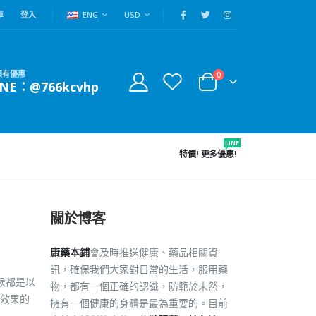
車
登入
ENG
USD
賴有優惠
0
INE：@766kcvhp
LINE
特價!
更多優惠!
關於博客
康藥本鋪
會及時推送健康、藥品相關資
訊，確保我們大家對日常的生活，服用藥
候都是以
物，都有一個正確的認識，防範於未然，
效果的
擁有一個健康的身體是最為重要的。目前