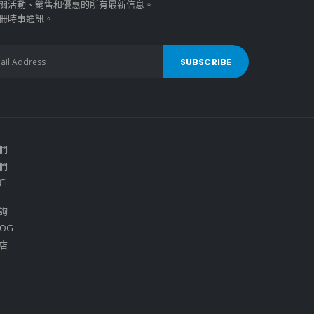
關活動、銷售和優惠的所有最新信息。
冊時事通訊。
們
們
戶
詢
OG
店