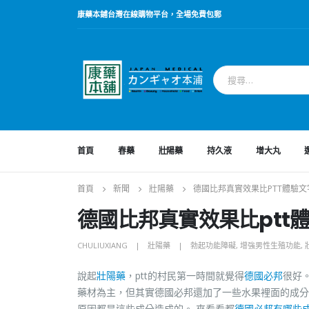
康藥本鋪台灣在線購物平台，全場免費包郵
首頁
春藥
壯陽藥
持久液
增大丸
首頁
新聞
壯陽藥
德國比邦真實效果比PTT體驗文
德國比邦真實效果比ptt
CHULIUXIANG
壯陽藥
勃起功能障礙
,
增強男性生殖功能
,
說起
壯陽藥
，ptt的村民第一時間就覺得
德國必邦
很好
藥材為主，但其實德國必邦還加了一些水果裡面的成分
原因都是這些成分造成的。 來看看都
德國必邦有哪些