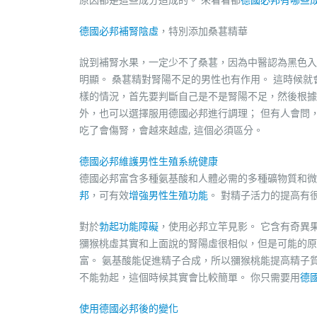
德國必邦補腎陰虛
，特別添加桑葚精華
說到補腎水果，一定少不了桑葚，因為中醫認為黑色
明顯。 桑葚精對腎陽不足的男性也有作用。 這時候就
樣的情況，首先要判斷自己是不是腎陽不足，然後根據
外，也可以選擇服用德國必邦進行調理； 但有人會問
吃了會傷腎，會越來越虛, 這個必須區分。
德國必邦維護男性生殖系統健康
德國必邦富含多種氨基酸和人體必需的多種礦物質和微
邦
，可有效
增強男性生殖功能
。 對精子活力的提高有
對於
勃起功能障礙
，使用必邦立竿見影。 它含有奇異
獼猴桃虛其實和上面說的腎陽虛很相似，但是可能的原
富。 氨基酸能促進精子合成，所以獼猴桃能提高精子
不能勃起，這個時候其實會比較簡單。 你只需要用
德
使用德國必邦後的變化