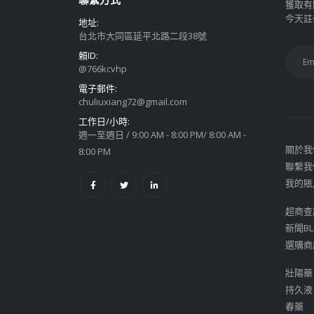
獲取有
今天註
地址:
台北市大同區延平北路二段38號
賴ID:
@766kcvhp
電子郵件:
chuliuxiang72@gmail.com
工作日/小時:
週一至週日 / 9:00 AM - 8:00 PM/ 8:00 AM -
關於我
8:00 PM
聯繫我
我的賬
超商查
新聞BL
選購商
壯陽藥
持久液
春藥