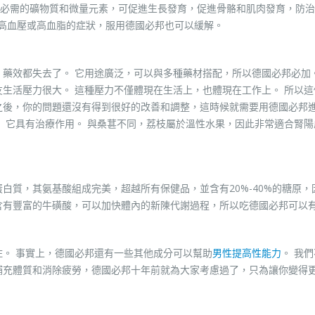
必需的礦物質和微量元素，可促進生長發育，促進骨骼和肌肉發育，防治
人有高血壓或高血脂的症狀，服用德國必邦也可以緩解。
，藥效都失去了。 它用途廣泛，可以與多種藥材搭配，所以德國必邦必加。
友生活壓力很大。 這種壓力不僅體現在生活上，也體現在工作上。 所以這
之後，你的問題還沒有得到很好的改善和調整，這時候就需要用德國必邦
。 它具有治療作用。 與桑葚不同，荔枝屬於溫性水果，因此非常適合腎陽
蛋白質，其氨基酸組成完美，超越所有保健品，並含有20%-40%的糖原，
含有豐富的牛磺酸，可以加快體內的新陳代謝過程，所以吃德國必邦可以
打住。 事實上，德國必邦還有一些其他成分可以幫助
男性提高性能力
。 我
補充體質和消除疲勞，德國必邦十年前就為大家考慮過了，只為讓你變得