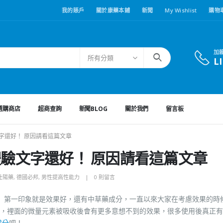
我的賬戶
關於康藥本鋪
新聞
My Wishlist
購物
加
所有分類
L
選購商店
超商查詢
新聞BLOG
關於我們
留言板
字還好！ 原因請看這篇文章
體驗文字還好！ 原因請看這篇文章
壯陽藥
,
德國必邦
,
男性提高性能力
0 則留言
。 第一印象就是效果好，還有中草藥成分，一直以來大家在考慮效果的時
，裡面的微量元素被吸收後會有更多意想不到的效果，很多使用後真正有
成分
吧！