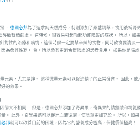
入腎。
德國必邦
為了追求純天然成分，特別添加了桑葚精華，食用後補腎
會導致腎精虧虛。 這時候，很容易引起勃起功能障礙的症狀。 所以，如
針對性的治療和病情，這個時候一定要禁辛辣的食物，同時飲食要清淡一
，因為桑葚性寒。 食，所以桑葚更適合腎陰虛的患者食用。 如果你是陽虛
量元素，尤其是鋅。 這種微量元素可以促進精子的正常發育。 因此，使
很好的效果。
果
因卻大不相同。 但是，德國必邦添加了奇異果，奇異果的精氨酸和精氨
質量。 此外，奇異果還可以促進血液循環，使陰莖更加充盈。 所以，如果
國必邦
就可以改善目前的困境，因為它的營養成分極高，保健價值極高！