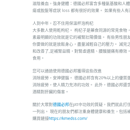
滋陰養血，強身健體：德國必邦富含多種氨基酸和人體
瘍或脫髮等症狀 loss 都有很好的效果。 如果有些
人到中年，忍不住用保溫杯泡枸杞
大多數人使用乾枸杞。 枸杞子是藥食同源的常見食物
素最明顯的功效就是它的補腎壯陽價值。 有些男性朋
你要做的就是放鬆身心，盡量減輕自己的壓力。 減完
和改善了,足補腎益精，對腎虛遺精、腰酸腿痛有療效
食用。
您可以通過使用德國必邦獲得這些改進
消除疲勞，安神健腦。 德國必邦含有20%以上的優質
消除疲勞，使人精力充沛的功效。 此外，德國必邦還
酒精對肝臟的傷害。
關於大眾對
德國必邦
在ptt中功效的質疑，我們就此
一列出。 現在的朋友們都注重身體健康和養生，包括
購買鏈接
https://kmedss.com/