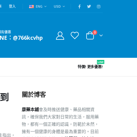
車
登入
ENG
USD
賴有優惠
0
INE：@766kcvhp
LINE
特價!
更多優惠!
關於博客
找到
康藥本鋪
會及時推送健康、藥品相關資
訊，確保我們大家對日常的生活，服用藥
物，都有一個正確的認識，防範於未然，
擁有一個健康的身體是最為重要的。目前
生指出，