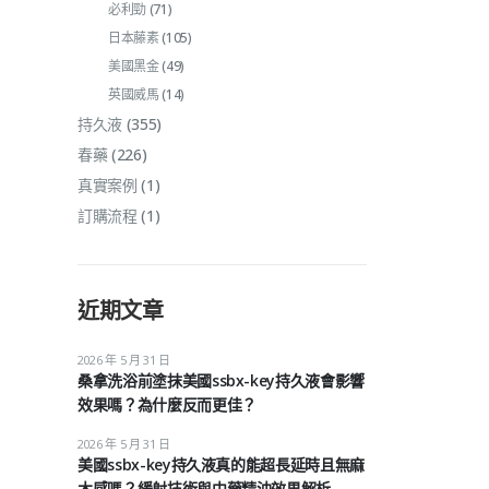
必利勁
(71)
日本藤素
(105)
美國黑金
(49)
英國威馬
(14)
持久液
(355)
春藥
(226)
真實案例
(1)
訂購流程
(1)
近期文章
2026 年 5 月 31 日
桑拿洗浴前塗抹美國ssbx-key持久液會影響
效果嗎？為什麼反而更佳？
2026 年 5 月 31 日
美國ssbx-key持久液真的能超長延時且無麻
木感嗎？緩射技術與中藥精油效果解析