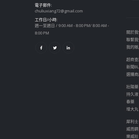
電子郵件:
chuliuxiang72@gmail.com
工作日/小時:
週一至週日 / 9:00 AM - 8:00 PM/ 8:00 AM -
關於我
8:00 PM
聯繫我
我的賬
超商查
新聞BL
選購商
壯陽藥
持久液
春藥
增大丸
犀利士
威而鋼
樂威壯