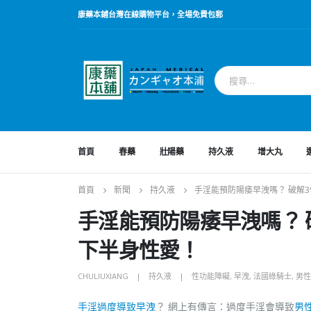
康藥本鋪台灣在線購物平台，全場免費包郵
首頁
春藥
壯陽藥
持久液
增大丸
首頁
新聞
持久液
手淫能預防陽痿早洩嗎？ 破解
手淫能預防陽痿早洩嗎？
下半身性愛！
CHULIUXIANG
持久液
性功能障礙
,
早洩
,
法國綠騎士
,
男性
手淫過度導致早洩
？ 網上有傳言：過度手淫會導致
男