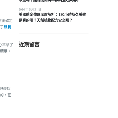
2026 年 5 月 31 日
美國藍金偉哥深度解析：180小時持久藥效
是真的嗎？天然植物配方安全嗎？
驗後確定
了
綠騎
近期留言
心草草了
精華，
包裝採
的，
在