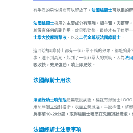
有手淫的男性通病可以解放了，
法國綠騎士
可以很的解
法國綠騎士
採用的
主要成分有瑪咖，銀羊藿，肉蓯蓉，
其
沒有任何的副作用
，效果強勁後，最終才有了這麼一
士增大按摩精華液
、以及
二代金尊版法國綠騎士
。
這2代法國綠騎士都有一個非常不錯的效果，都能夠非
事，達不到高潮，起到了一個非常大的幫助，因為
法國
吸收快，效果強勁，噴上即見效。
法國綠騎士用法
法國綠騎士噴劑瓶
體無敏感詞匯，標註有綠騎士LOG
用防塵獨立煙封技術，表面立體感強，手感極佳，整體
房事前10-20分鐘，取得綠騎士噴塗在鬼頭冠狀溝處
法國綠騎士注意事項