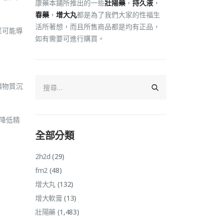
康藥本鋪所推出的一些
壯陽藥
，
持久液
，
春藥
，
增大丸
都是為了我們大家的性福生
活所著想，而且所售商品都是均有正品，
淫可能導
如有需要可進行購買。
礦物質沉
降低精
全部分類
2h2d
(29)
fm2
(48)
增大丸
(132)
增大軟膏
(13)
壯陽藥
(1,483)