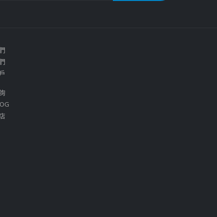
們
們
戶
詢
OG
店