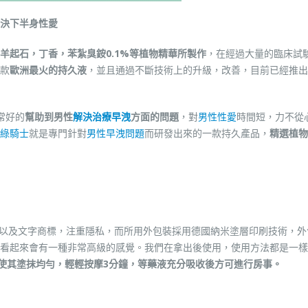
決下半身性愛
羊起石，丁香，苯紮臭銨0.1%等植物精華所製作
，在經過大量的臨床試
款
歐洲最火的持久液
，並且通過不斷技術上的升級，改善，目前已經推出
常好的
幫助到男性
解決治療早洩
方面的問題
，對
男性性愛
時間短，力不從
綠騎士
就是專門針對
男性早洩問題
而研發出來的一款持久產品，
精選植物
O以及文字商標，注重隱私，而所用外包裝採用德國納米塗層印刷技術，外
看起來會有一種非常高級的感覺。我們在拿出後使用，使用方法都是一樣
，使其塗抹均勻，輕輕按摩3分鐘，等藥液充分吸收後方可進行房事。