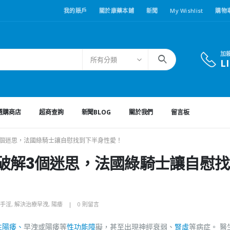
我的賬戶
關於康藥本鋪
新聞
My Wishlist
購物
加
所有分類
L
選購商店
超商查詢
新聞BLOG
關於我們
留言板
3個迷思，法國綠騎士讓自慰找到下半身性愛！
 破解3個迷思，法國綠騎士讓自慰
手淫
,
解決治療早洩
,
陽痿
0 則留言
性陽痿、
早洩或陽痿等
性功能障
礙，甚至出現神經衰弱、
腎虛
等病症。 醫