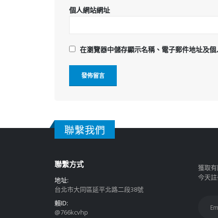
個人網站網址
在
瀏覽器
中儲存顯示名稱、電子郵件地址及個
聯繫我們
聯繫方式
獲取有
今天註
地址:
台北市大同區延平北路二段38號
賴ID:
@766kcvhp