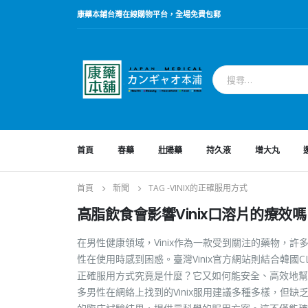
康藥本鋪台灣在線購物平台，全場免費包郵
首頁
春藥
壯陽藥
持久液
增大丸
首頁
新聞
TAG -
VINIX的正確服用方式
高脂飲食會影響Vinix口溶片的療效嗎
在男性健康領域，Vinix作為一款受到關注的藥物，
性在使用時感到困惑。臺灣Vinix官方網站則結合韓國
正確服用方式究竟是什麼？它又如何能安全、高效地幫
多男性在網絡上找到的Vinix服用建議多種多樣，但