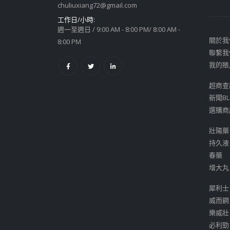
chuliuxiang72@gmail.com
工作日/小時:
週一至週日 / 9:00 AM - 8:00 PM/ 8:00 AM -
關於我
8:00 PM
聯繫我
我的賬
超商查
新聞BL
選購商
壯陽藥
持久液
春藥
增大丸
犀利士
威而鋼
樂威壯
必利勁