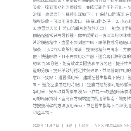
的臨床試驗結果，提供最科學的服用方案。這不僅能確
吸收，達到預期的治療效果，並降低副作用的可能。 Vin
溶膜，效果最佳。具體步驟如下： 1. 保持口腔清潔 
解與吸收。可以用清水漱口，確保口腔乾淨。 2. 小
3. 放置於舌頭上 將口溶膜片輕放於舌頭上，避免用手
個過程通常只需幾秒鐘。你會感受到一股淡淡的甜味或微
片溶解過程中，盡量不要刻意吞咽，讓藥物成分通過口腔
解後，可以吞咽剩餘的唾液，整個過程無需喝水，方便快
便、快速吸收，且不需要用水吞服，適合現代快節奏的生
約30到60分鐘，能有效改善陽痿和早洩問題，提升
道的分解，提升藥效的穩定性與效果，並降低副作用的風
意以下幾點： 遵醫囑用藥：建議在醫生指導下使用，
果。 避免空腹或過飽時服用：空腹或過飽都可能影響
學用藥，安全改善陽痿早洩 Vinix作為一款經過臨
司的臨床資料，臺灣官方網站提供的用藥指南，讓男性
妨按照科學的方法服用Vinix，並在醫生指導下合理
和睦幸福。
2025 年 11 月 7 日
王晶
壯陽藥
VINIX
,
VINIX口溶膜
,
VI