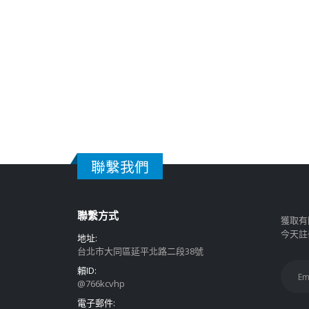
聯繫我們
聯繫方式
獲取有
今天註
地址:
台北市大同區延平北路二段38號
賴ID:
@766kcvhp
電子郵件: