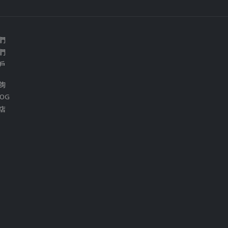
們
們
戶
詢
OG
店