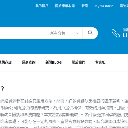
我的賬戶
關於康藥本鋪
新聞
My Wishlist
購物
加
所有分類
L
選購商店
超商查詢
新聞BLOG
關於我們
留言板
？
許多網絡資源都在討論其服用方法。然而，許多資訊缺乏權威的臨床證明，
CL製藥公司所提供的臨床研究，為用戶提供科學、有效的用藥指南。那麼，Vi
助改善陽痿和早洩問題？本文將為你詳細解析。 為什麼選擇科學的服用方
缺乏臨床驗證，可能存在一定的風險。臺灣官方網站強調，結合韓國CL製藥