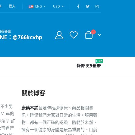
車
登入
ENG
USD
賴有優惠
0
INE：@766kcvhp
LINE
特價!
更多優惠!
關於博客
讓不少男
康藥本鋪
會及時推送健康、藥品相關資
nix的
訊，確保我們大家對日常的生活，服用藥
法？ 許
物，都有一個正確的認識，防範於未然，
公司進行
擁有一個健康的身體是最為重要的。目前