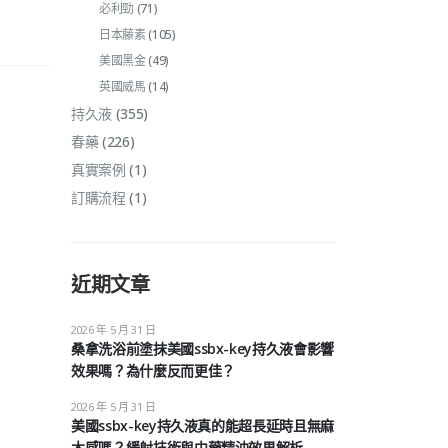
必利勁
(71)
日本藤素
(105)
美國黑金
(49)
英國威馬
(14)
持久液
(355)
春藥
(226)
真實案例
(1)
訂購流程
(1)
近期文章
2026 年 5 月 31 日
桑拿洗浴前塗抹美國ssbx-key持久液會影響
效果嗎？為什麼反而更佳？
2026 年 5 月 31 日
美國ssbx-key持久液真的能超長延時且無麻
木感嗎？緩射技術與中藥精油效果解析