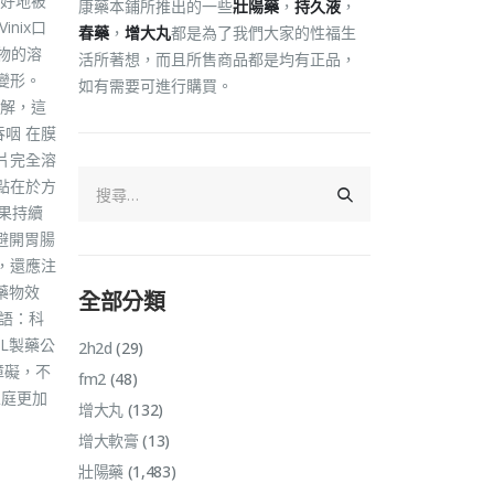
好地被
康藥本鋪所推出的一些
壯陽藥
，
持久液
，
nix口
春藥
，
增大丸
都是為了我們大家的性福生
藥物的溶
活所著想，而且所售商品都是均有正品，
變形。
如有需要可進行購買。
溶解，這
咽 在膜
片完全溶
點在於方
果持續
避開胃腸
，還應注
藥物效
全部分類
語：科
L製藥公
2h2d
(29)
障礙，不
fm2
(48)
家庭更加
增大丸
(132)
增大軟膏
(13)
壯陽藥
(1,483)