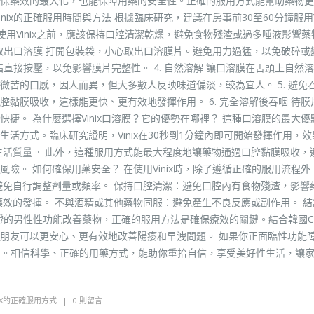
保藥效的最大化，也能保障用藥的安全性。正確的服用方式能幫助藥物更
ix的正確服用時間與方法 根據臨床研究，建議在房事前30至60分鐘服用Vi
在使用Vinix之前，應該保持口腔清潔乾燥，避免食物殘渣或過多唾液影響
心取出口溶膜 打開包裝袋，小心取出口溶膜片。避免用力過猛，以免破碎或
指直接按壓，以免影響膜片完整性。 4. 自然溶解 讓口溶膜在舌頭上自然
苦的口感，因人而異，但大多數人反映味道偏淡，較為宜人。 5. 避免吞
黏膜吸收，這樣能更快、更有效地發揮作用。 6. 完全溶解後吞咽 待膜
捷。 為什麼選擇Vinix口溶膜？它的優勢在哪裡？ 這種口溶膜的最大優
活方式。臨床研究證明，Vinix在30秒到1分鐘內即可開始發揮作用，效
性生活質量。 此外，這種服用方式能最大程度地讓藥物通過口腔黏膜吸收，
險。 如何確保用藥安全？ 在使用Vinix時，除了遵循正確的服用流程外
避免自行調整劑量或頻率。 保持口腔清潔：避免口腔內有食物殘渣，影響
藥效的發揮。 不與酒精或其他藥物同服：避免產生不良反應或副作用。 結
床驗證的男性性功能改善藥物，正確的服用方法是確保療效的關鍵。結合韓國C
朋友可以更安心、更有效地改善陽痿和早洩問題。 如果你正面臨性功能
使用。相信科學、正確的用藥方式，能助你重拾自信，享受美好性生活，讓
NIX的正確服用方式
0 則留言