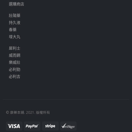
選購商店
壯陽藥
持久液
春藥
增大丸
犀利士
威而鋼
樂威壯
必利勁
必利吉
© 康藥本鋪. 2021. 版權所有