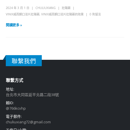
2024 年 3 月 1 日
CHULIUXIANG
壯陽藥
VINIX威而鋼口溶片壯陽藥
,
VINIX威而鋼口溶片壯陽藥的效果
0 則留言
閱讀更多 »
聯繫我們
聯繫方式
地址:
台北市大同區延平北路二段38號
賴ID:
@766kcvhp
電子郵件:
chuliuxiang72@gmail.com