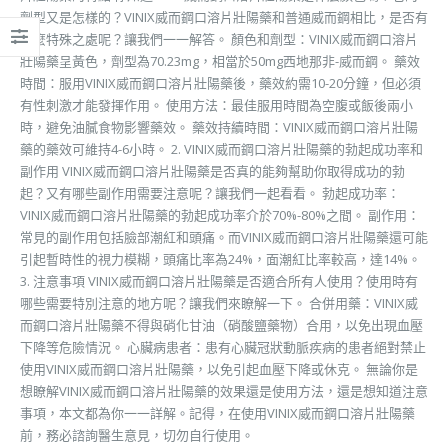
劑型又是怎樣的？VINIX威而鋼口溶片壯陽藥和普通威而鋼相比，是否有
什麼特殊之處呢？讓我們一一解答。 顏色和劑型：VINIX威而鋼口溶片
壯陽藥呈黃色，劑型為70.23mg，相當於50mg西地那非-威而鋼。 藥效
時間：服用VINIX威而鋼口溶片壯陽藥後，藥效約需10-20分鐘，但必須
有性刺激才能發揮作用。 使用方法：最佳服用時間為空腹或飯後兩小
時，避免油膩食物影響藥效。 藥效持續時間：VINIX威而鋼口溶片壯陽
藥的藥效可維持4-6小時。 2. VINIX威而鋼口溶片壯陽藥的勃起成功率和
副作用 VINIX威而鋼口溶片壯陽藥是否真的能夠幫助你取得成功的勃
起？又有哪些副作用需要注意呢？讓我們一起看看。 勃起成功率：
VINIX威而鋼口溶片壯陽藥的勃起成功率介於70%-80%之間。 副作用：
常見的副作用包括臉部潮紅和頭痛。而VINIX威而鋼口溶片壯陽藥還可能
引起暫時性的視力模糊，頭痛比率為24%，面潮紅比率較高，達14%。
3. 注意事項 VINIX威而鋼口溶片壯陽藥是否適合所有人使用？使用時有
哪些需要特別注意的地方呢？讓我們來瞭解一下。 合併用藥：VINIX威
而鋼口溶片壯陽藥不得與硝化甘油（硝酸鹽藥物）合用，以免出現血壓
下降等危險情況。 心臟病患者：患有心臟冠狀動脈疾病的患者絕對禁止
使用VINIX威而鋼口溶片壯陽藥，以免引起血壓下降或休克。 無論你是
想瞭解VINIX威而鋼口溶片壯陽藥的效果還是使用方法，還是想知道注意
事項，本文都為你一一詳解。記得，在使用VINIX威而鋼口溶片壯陽藥
前，務必諮詢醫生意見，切勿自行使用。