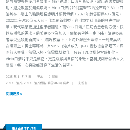
硝酸鹽類藥物使用者禁用。 儲存建議：口溶片易吸潮，取出後應立即服
用，避免放置於潮濕環境。 Vinix口溶片如何重塑ED治療市場？ Vinix口
溶片在市場上的強勁增長證明其顯著價值。2021年銷售額達48.7億元，
2022年突破50億元大關。作為創新劑型，它引領男科用藥的歷史性變
革。現代製藥更加注重患者體驗，而Vinix口溶片正切合患者對方便、快
速及隱私的需求。隨著更多企業加入，價格有望進一步下降，讓更多患
者享受這項創新成果。 結語 夜幕下，上海外灘燈火璀璨。一對夫妻站
在陽臺上，男士輕輕將一片Vinix口溶片放入口中，幾秒後自然咽下，周
圍無人察覺。無需水杯、無需尷尬動作，只有江風吹拂與寧靜相伴。
Vinix口溶片不只是藥物，更是尊嚴與自信的象徵。當科技創新融合人文
關懷，每一次突破都點亮了生活的希望。
2025 年 11 月 7 日
王晶
壯陽藥
VINIX口溶片
,
VINIX口溶片價格
,
韓國VINIX口溶片
0 則留言
閱讀更多 »
聯繫我們