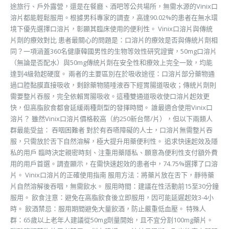
途旅行、戶外露營，還是在餐廳、酒吧等公共場所，無需水源的Vinix口
溶片都能輕鬆服用。根據男科專家的調查，高達90.02%的患者在無水環
境下優先選擇口溶片，彰顯其臨床使用的便利性。 Vinix口溶片與傳統
片劑的療效對比 患者最關心的問題是：口溶片的療效是否與傳統片劑相
同？一項涵蓋360名健康韓國男性的生物等效性研究證實，50mg口溶片
（無論是否配水）與50mg傳統片劑在安全性和療效上完全一致，均能
達到4級勃起硬度。 兩者的主要區別在於吸收途徑：口溶片部分藥物通
過口腔黏膜直接吸收，剩餘藥物隨唾液吞下經胃腸道吸收；傳統片劑則
需要整片吞服，完全依賴胃腸吸收。這種雙通道吸收使口溶片起效更
快，但高脂飲食都會延緩兩種劑型的發揮時間。 誰最適合使用Vinix口
溶片？ 雖然Vinix口溶片價格較高（約250新台幣/片），但以下兩類人
群最能受益： 吞咽困難者 對於有吞嚥障礙的人士，口溶片無需整片吞
服，只需放於舌下自然溶解，極大提升用藥便利性。 追求快速起效及隱
私的用戶 臨時決定親密時刻、注重用藥隱私、願意為便利性支付額外費
用的用戶首選。調查顯示，在需快速起效的患者中，74.75%選擇了口溶
片。 Vinix口溶片的正確使用指南 服用方法：將藥片放在舌下，靜待藥
片自然溶解後吞咽，無需飲水。 服用時間：建議在性活動前15至30分鐘
服用。 飲食注意：避免在高脂飲食後立即服用，因可能延遲起效3-4小
時。 飲酒禁忌：服用期間避免大量飲酒，防止嚴重低血壓。 特殊人
群：65歲以上老年人建議從50mg劑量開始，且不宜分割100mg藥片。