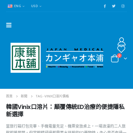
ENG
USD
0
首頁
新聞
TAG -
VINIX口溶片價格
韓國Vinix口溶片：顛覆傳統ED治療的便捷隱私
新選擇
當旅行箱打包完畢、手機電量充足、機票安放桌上，一場浪漫的二人旅
程即將展開。但當眼睛掃過那需要水送服的ED藥物時，內心是否有過一