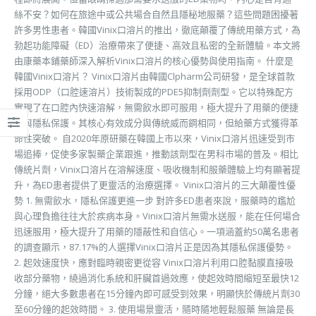
絲不安？如何在旅途中或公共場合自然且隱秘地服藥？這些問題困擾著
許多男性患者。韓國Vinix口溶片的推出，徹底顛覆了傳統用藥方式，為
勃起功能障礙（ED）治療帶來了便捷、高效且私密的全新體驗。本文將
由康藥本鋪藥師深入解析Vinix口溶片的核心優勢與使用指南。 什麼是
韓國Vinix口溶片？ Vinix口溶片由韓國Clpharm公司研發，是全球首款
採用ODP（口腔速溶片）技術製成的PDE5抑制劑劑型。它以特殊配方
實現了在口腔內快速溶解，無需飲水即可服用，極大提升了用藥的便捷
性與隱私保護。其核心有效成分與傳統威而鋼相同，但給藥方式獲得革
命性突破。 自2020年原研藥在韓國上市以來，Vinix口溶片迅速受到市
場追捧，促使多家製藥企業跟進，推動該劑型在男科市場的普及。相比
傳統片劑，Vinix口溶片在溶解速度、吸收機制和服藥體驗上均有顯著提
升，為ED患者提供了更靈活的治療選擇。 Vinix口溶片的三大顛覆性優
勢 1. 無需飲水，隱私保護更進一步 對許多ED患者來說，服藥時的尷尬
與心理負擔往往大於疾病本身。Vinix口溶片無需水送服，能在任何場合
迅速服用，極大提升了用藥的隱蔽性和自信心。一項涵蓋約50萬名患者
的調查顯示，87.17%的人選擇Vinix口溶片正是因為其隱私保護優勢。
2. 起效速度快，應對臨時親密更從容 Vinix口溶片利用口腔黏膜直接吸
收部分藥物，繞過消化系統和肝臟首過效應，使起效時間縮短至最快12
分鐘，絕大多數患者在15分鐘內即可感受到效果，明顯快於傳統片劑30
至60分鐘的起效時間。 3. 使用場景靈活，隨時隨地輕鬆服藥 無論是長