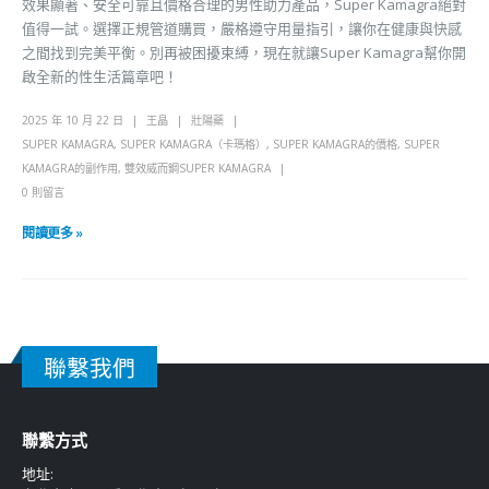
效果顯著、安全可靠且價格合理的男性助力產品，Super Kamagra絕對
值得一試。選擇正規管道購買，嚴格遵守用量指引，讓你在健康與快感
之間找到完美平衡。別再被困擾束縛，現在就讓Super Kamagra幫你開
啟全新的性生活篇章吧！
2025 年 10 月 22 日
王晶
壯陽藥
SUPER KAMAGRA
,
SUPER KAMAGRA（卡瑪格）
,
SUPER KAMAGRA的價格
,
SUPER
KAMAGRA的副作用
,
雙效威而鋼SUPER KAMAGRA
0 則留言
閱讀更多 »
聯繫我們
聯繫方式
地址: