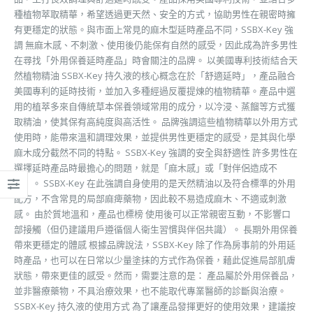
種植物萃取精華，希望透過更天然、安全的方式，協助男性在親密時擁
有更穩定的狀態。與市面上常見的麻木型延時產品不同，SSBX-Key 強
調 無麻木感、不刺激、使用後仍能保有自然的感受，因此成為許多男性
在尋找「外用保養延時產品」時會關注的品牌。 以美國專利技術結合天
然植物精油 SSBX-Key 持久液的核心概念在於「舒適延時」，產品融合
美國專利的延時技術，並加入多種經過反覆提煉的植物精華。產品中選
用的植萃多來自傳統草本保養領域常用的成分，以冷浸、蒸餾等方式獲
取精油，使其保有高純度與高活性。 品牌強調這些植物精華以外用方式
使用時，能帶來溫和調理效果，並提供男性更穩定的感受，是其與化學
麻木成分截然不同的特點。 SSBX-Key 強調的安全與舒適性 許多男性在
選擇延時產品時最擔心的問題，就是「麻木感」或「對伴侶造成不
適」。 SSBX-Key 在此強調自身使用的是天然精油以及符合標準的外用
配方，不含常見的局部麻痺藥物，因此較不易造成麻木、不適或刺激
感。 由於質地溫和，產品也標榜 使用後可以正常親密互動，不影響口
部接觸（但仍建議用戶遵循個人衛生習慣與伴侶共識）。 長期外用保養
帶來更穩定的體感 根據品牌說法，SSBX-Key 除了作為房事前的外用延
時產品，也可以在日常以少量塗抹的方式作為保養，藉此促進局部肌膚
狀態，帶來更佳的感受。然而，需要注意的是： 產品屬於外用保養品，
並非醫療藥物，不具治療效果，也不能取代專業醫師的診斷與治療。
SSBX-Key 持久液的使用方式 為了讓產品發揮更好的使用效果，建議按