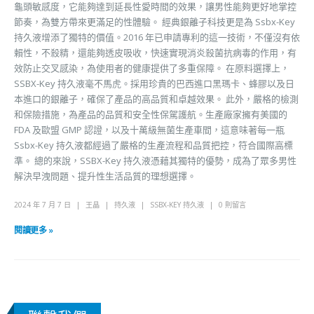
龜頭敏感度，它能夠達到延長性愛時間的效果，讓男性能夠更好地掌控
節奏，為雙方帶來更滿足的性體驗。 經典銀離子科技更是為 Ssbx-Key
持久液增添了獨特的價值。2016 年已申請專利的這一技術，不僅沒有依
賴性，不殺精，還能夠透皮吸收，快速實現消炎殺菌抗病毒的作用，有
效防止交叉感染，為使用者的健康提供了多重保障。 在原料選擇上，
SSBX-Key 持久液毫不馬虎。採用珍貴的巴西進口黑瑪卡、蜂膠以及日
本進口的銀離子，確保了產品的高品質和卓越效果。 此外，嚴格的檢測
和保險措施，為產品的品質和安全性保駕護航。生產廠家擁有美國的
FDA 及歐盟 GMP 認證，以及十萬級無菌生產車間，這意味著每一瓶
Ssbx-Key 持久液都經過了嚴格的生產流程和品質把控，符合國際高標
準。 總的來說，SSBX-Key 持久液憑藉其獨特的優勢，成為了眾多男性
解決早洩問題、提升性生活品質的理想選擇。
2024 年 7 月 7 日
王晶
持久液
SSBX-KEY 持久液
0 則留言
閱讀更多 »