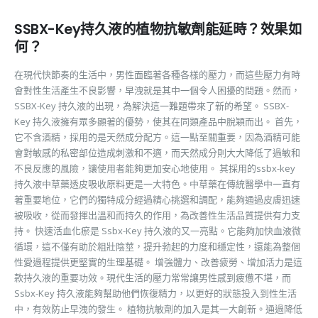
SSBX-Key持久液的植物抗敏劑能延時？效果如
何？
在現代快節奏的生活中，男性面臨著各種各樣的壓力，而這些壓力有時
會對性生活產生不良影響，早洩就是其中一個令人困擾的問題。然而，
SSBX-Key 持久液的出現，為解決這一難題帶來了新的希望。 SSBX-
Key 持久液擁有眾多顯著的優勢，使其在同類產品中脫穎而出。 首先，
它不含酒精，採用的是天然成分配方。這一點至關重要，因為酒精可能
會對敏感的私密部位造成刺激和不適，而天然成分則大大降低了過敏和
不良反應的風險，讓使用者能夠更加安心地使用。 其採用的ssbx-key
持久液中草藥透皮吸收原料更是一大特色。中草藥在傳統醫學中一直有
著重要地位，它們的獨特成分經過精心挑選和調配，能夠通過皮膚迅速
被吸收，從而發揮出溫和而持久的作用，為改善性生活品質提供有力支
持。 快速活血化瘀是 Ssbx-Key 持久液的又一亮點。它能夠加快血液微
循環，這不僅有助於粗壯陰莖，提升勃起的力度和穩定性，還能為整個
性愛過程提供更堅實的生理基礎。 增強體力、改善疲勞、增加活力是這
款持久液的重要功效。現代生活的壓力常常讓男性感到疲憊不堪，而
Ssbx-Key 持久液能夠幫助他們恢復精力，以更好的狀態投入到性生活
中，有效防止早洩的發生。 植物抗敏劑的加入是其一大創新。通過降低