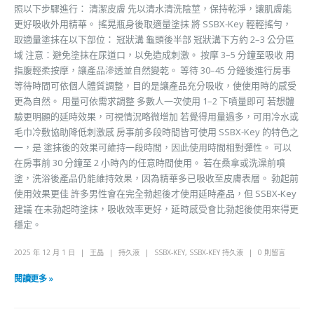
照以下步驟進行： 清潔皮膚 先以清水清洗陰莖，保持乾淨，讓肌膚能
更好吸收外用精華。 搖晃瓶身後取適量塗抹 將 SSBX-Key 輕輕搖勻，
取適量塗抹在以下部位： 冠狀溝 龜頭後半部 冠狀溝下方約 2–3 公分區
域 注意：避免塗抹在尿道口，以免造成刺激。 按摩 3–5 分鐘至吸收 用
指腹輕柔按摩，讓產品滲透並自然變乾。 等待 30–45 分鐘後進行房事
等待時間可依個人體質調整，目的是讓產品充分吸收，使使用時的感受
更為自然。 用量可依需求調整 多數人一次使用 1–2 下噴量即可 若想體
驗更明顯的延時效果，可視情況略微增加 若覺得用量過多，可用冷水或
毛巾冷敷協助降低刺激感 房事前多段時間皆可使用 SSBX-Key 的特色之
一，是 塗抹後的效果可維持一段時間，因此使用時間相對彈性。 可以
在房事前 30 分鐘至 2 小時內的任意時間使用。 若在桑拿或洗澡前噴
塗，洗浴後產品仍能維持效果，因為精華多已吸收至皮膚表層。 勃起前
使用效果更佳 許多男性會在完全勃起後才使用延時產品，但 SSBX-Key
建議 在未勃起時塗抹，吸收效率更好，延時感受會比勃起後使用來得更
穩定。
2025 年 12 月 1 日
王晶
持久液
SSBX-KEY
,
SSBX-KEY 持久液
0 則留言
閱讀更多 »