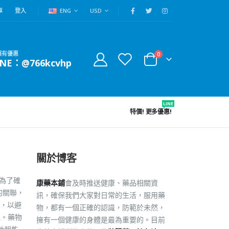
車
登入
ENG
USD
賴有優惠
0
INE：@766kcvhp
LINE
特價!
更多優惠!
關於博客
為了確
康藥本鋪
會及時推送健康、藥品相關資
的關聯，
訊，確保我們大家對日常的生活，服用藥
，以避
物，都有一個正確的認識，防範於未然，
果。藥物
擁有一個健康的身體是最為重要的。目前