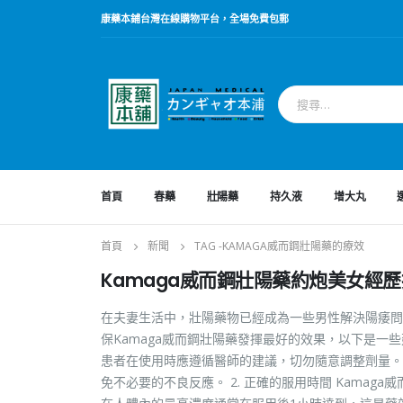
康藥本鋪台灣在線購物平台，全場免費包郵
首頁
春藥
壯陽藥
持久液
增大丸
首頁
新聞
TAG -
KAMAGA威而鋼壯陽藥的療效
Kamaga威而鋼壯陽藥約炮美女經
在夫妻生活中，壯陽藥物已經成為一些男性解決陽痿問
保Kamaga威而鋼壯陽藥發揮最好的效果，以下是一些建
患者在使用時應遵循醫師的建議，切勿隨意調整劑量。
免不必要的不良反應。 2. 正確的服用時間 Kama