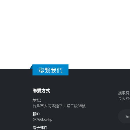
聯繫我們
聯繫方式
獲取有
今天註
地址:
台北市大同區延平北路二段38號
賴ID:
@766kcvhp
電子郵件: