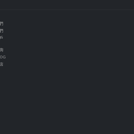
們
們
戶
詢
OG
店