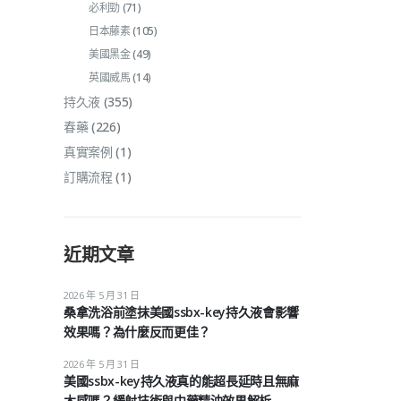
必利勁
(71)
日本藤素
(105)
美國黑金
(49)
英國威馬
(14)
持久液
(355)
春藥
(226)
真實案例
(1)
訂購流程
(1)
近期文章
2026 年 5 月 31 日
桑拿洗浴前塗抹美國ssbx-key持久液會影響
效果嗎？為什麼反而更佳？
2026 年 5 月 31 日
美國ssbx-key持久液真的能超長延時且無麻
木感嗎？緩射技術與中藥精油效果解析