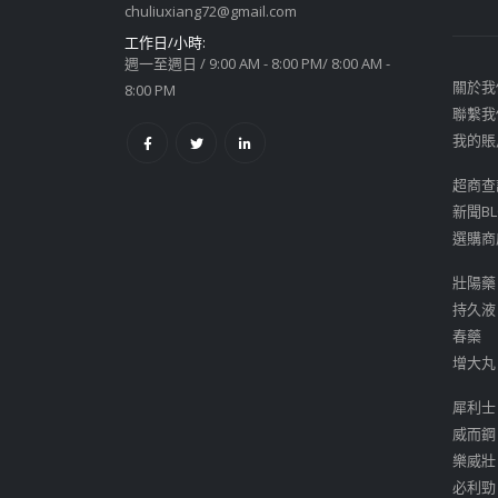
chuliuxiang72@gmail.com
工作日/小時:
週一至週日 / 9:00 AM - 8:00 PM/ 8:00 AM -
關於我
8:00 PM
聯繫我
我的賬
超商查
新聞BL
選購商
壯陽藥
持久液
春藥
增大丸
犀利士
威而鋼
樂威壯
必利勁