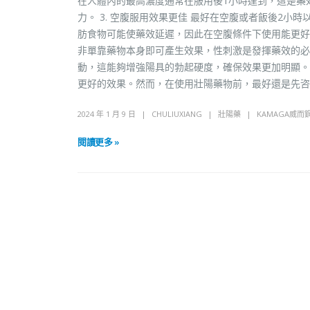
在人體內的最高濃度通常在服用後1小時達到，這是藥
力。 3. 空腹服用效果更佳 最好在空腹或者飯後2小
肪食物可能使藥效延遲，因此在空腹條件下使用能更好地發揮
非單靠藥物本身即可產生效果，性刺激是發揮藥效的必
動，這能夠增強陽具的勃起硬度，確保效果更加明顯。 
更好的效果。然而，在使用壯陽藥物前，最好還是先
2024 年 1 月 9 日
CHULIUXIANG
壯陽藥
KAMAGA威而
閱讀更多 »