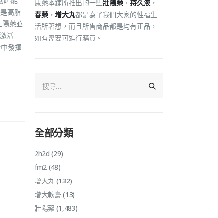
勃起能
康藥本鋪所推出的一些
壯陽藥
，
持久液
，
別是高脂
春藥
，
增大丸
都是為了我們大家的性福生
壯陽藥並
活所著想，而且所售商品都是均有正品，
激活
如有需要可進行購買。
活中發揮
全部分類
2h2d
(29)
fm2
(48)
增大丸
(132)
增大軟膏
(13)
壯陽藥
(1,483)