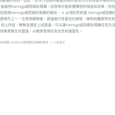
效最強的時刻。因此，在性行為前的適當時間內使用可以有效提升陽莖的
時以後服用Kamaga威而鋼壯陽藥，因食物可能影響藥物的吸收和效果。特
Kamaga威而鋼壯陽藥的療效。 4. 必須的性刺激 Kamaga威而鋼
要條件之一。在使用藥物後，建議進行性愛前的調情、擁吻和觸摸等性刺
綜上所述，瞭解並遵從上述建議，可以讓Kamaga威而鋼壯陽藥在性生
咨詢專業醫生的建議，以確保使用的安全性和適當性。
鋼壯陽藥
,
KAMAGA威而鋼壯陽藥的療效
0 則留言