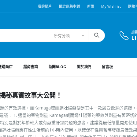
我的賬戶
關於康藥本鋪
新聞
My Wishlist
購物
加
所有分類
L
選購商店
超商查詢
新聞BLOG
關於我們
留言板
歷揭秘真實故事大公開！
題的有效選擇，而Kamaga威而鋼壯陽藥便是其中一款廣受歡迎的選擇。
議： 1. 適當的藥物劑量 Kamaga威而鋼壯陽藥的藥效與劑量有著密切
特別是對於年齡較大或有嚴重肝腎問題的患者，建議從最低劑量開始使用
ga威而鋼壯陽藥應在性生活前約1小時內使用，以確保在性興奮時發揮最佳效