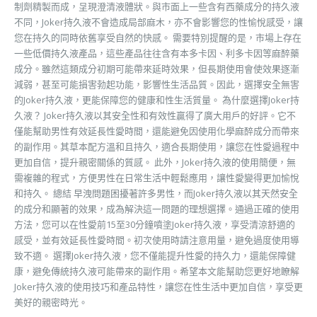
制劑精製而成，呈現澄清液體狀。與市面上一些含有西藥成分的持久液
不同，Joker持久液不會造成局部麻木，亦不會影響您的性愉悅感受，讓
您在持久的同時依舊享受自然的快感。 需要特別提醒的是，市場上存在
一些低價持久液產品，這些產品往往含有本多卡因、利多卡因等麻醉藥
成分。雖然這類成分初期可能帶來延時效果，但長期使用會使效果逐漸
減弱，甚至可能損害勃起功能，影響性生活品質。因此，選擇安全無害
的Joker持久液，更能保障您的健康和性生活質量。 為什麼選擇Joker持
久液？ Joker持久液以其安全性和有效性贏得了廣大用戶的好評。它不
僅能幫助男性有效延長性愛時間，還能避免因使用化學麻醉成分而帶來
的副作用。其草本配方溫和且持久，適合長期使用，讓您在性愛過程中
更加自信，提升親密關係的質感。 此外，Joker持久液的使用簡便，無
需複雜的程式，方便男性在日常生活中輕鬆應用，讓性愛變得更加愉悅
和持久。 總結 早洩問題困擾著許多男性，而Joker持久液以其天然安全
的成分和顯著的效果，成為解決這一問題的理想選擇。通過正確的使用
方法，您可以在性愛前15至30分鐘噴塗Joker持久液，享受清涼舒適的
感受，並有效延長性愛時間。初次使用時請注意用量，避免過度使用導
致不適。 選擇Joker持久液，您不僅能提升性愛的持久力，還能保障健
康，避免傳統持久液可能帶來的副作用。希望本文能幫助您更好地瞭解
Joker持久液的使用技巧和產品特性，讓您在性生活中更加自信，享受更
美好的親密時光。