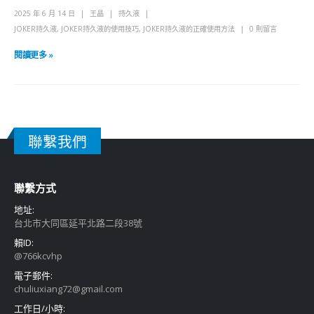
2025 年 6 月 14 日
王晶
持久液
JOKER持久液
,
JOKER持久液的使用技巧
,
JOKER持久液的正確使用方法
0 則留言
閱讀更多 »
聯繫我們
聯繫方式
地址:
台北市大同區延平北路二段38號
賴ID:
@766kcvhp
電子郵件:
chuliuxiang72@gmail.com
工作日/小時: