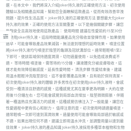
選。在本文中，我們將深入介紹Joker持久液的正確使用方法、初次使用
體驗以及相關產品知識，幫助您全面瞭解這款產品，從而有效改善早洩
問題，提升性生活品質。 Joker持久液的正確使用方法 要想最大化Joker
持久液的效果，正確的使用方法至關重要。以下是幾個關鍵步驟，讓您
能夠安全且高效地使用這款產品： 使用時間 建議在性愛前約15至30分
鐘使用Joker持久液。這段時間能讓產品充分吸收並發揮作用。如果使用
過早，可能會導致產品效果減弱，無法達到理想的延時效果。 噴塗位置
將Joker持久液均勻噴塗於陰莖的龜頭及冠狀溝部位。通常輕輕噴1至2
下即可，使該區域保持適度潤滑，切勿過量使用，以免造成浪費或不
適。 等待時間 噴塗後，需等待約15分鐘，讓液體充分被皮膚吸收，這
樣才能有效降低敏感度，延長性愛時間。 清洗步驟 性愛結束後，建議
用溫水輕輕沖洗陰莖部位，這不會影響產品效果，且有助於保持清潔。
初次使用Joker持久液的體驗 許多男性在初次使用Joker持久液時，會感
受到一種清涼且舒適的感覺，這種感覺尤其在夏季更為明顯。大約在使
用後15分鐘左右，您可能會感覺到局部血流增加，陰莖微微膨脹，伴隨
著一種溫熱且充滿活力的感覺。這種感覺彷彿注入了一股能量，讓您在
性愛過程中更有信心和耐力。 值得注意的是，初次使用時請適量噴塗，
通常輕噴一次即可達到濕潤效果。過量使用可能會導致局部過於敏感或
不適。如果出現任何不適，建議立即用溫水沖洗，並調整用量以達到最
佳效果。 Joker持久液的產品知識 Joker持久液採用多種草本植物和生物