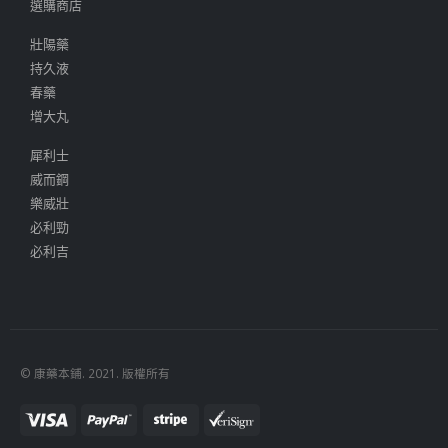
選購商店
壯陽藥
持久液
春藥
增大丸
犀利士
威而鋼
樂威壯
必利勁
必利吉
© 康藥本鋪. 2021. 版權所有