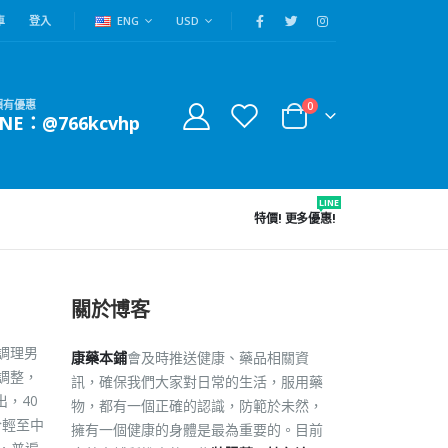
車
登入
ENG
USD
賴有優惠
0
INE：@766kcvhp
LINE
特價!
更多優惠!
關於博客
調理男
康藥本鋪
會及時推送健康、藥品相關資
調整，
訊，確保我們大家對日常的生活，服用藥
，40
物，都有一個正確的認識，防範於未然，
於輕至中
擁有一個健康的身體是最為重要的。目前