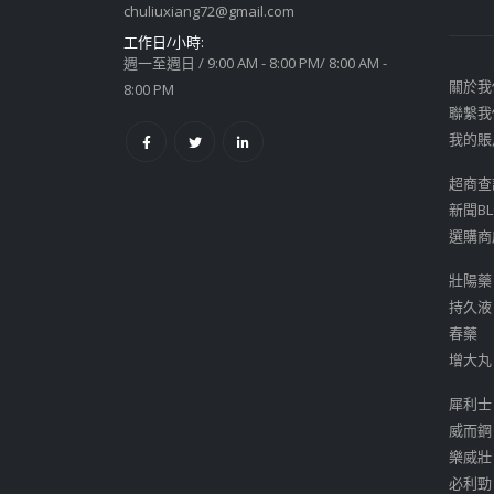
chuliuxiang72@gmail.com
工作日/小時:
週一至週日 / 9:00 AM - 8:00 PM/ 8:00 AM -
關於我
8:00 PM
聯繫我
我的賬
超商查
新聞BL
選購商
壯陽藥
持久液
春藥
增大丸
犀利士
威而鋼
樂威壯
必利勁