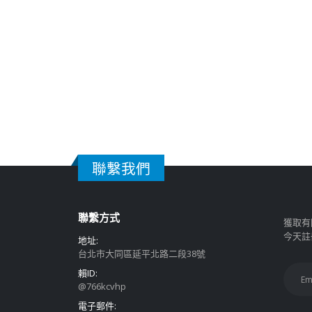
聯繫我們
聯繫方式
獲取有
今天註
地址:
台北市大同區延平北路二段38號
賴ID:
@766kcvhp
電子郵件: