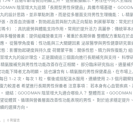
約 15%，且隨年齡增長而明顯上升。 這些數據顯示，男性在不同人生階
DMAN 陰莖增大丸這類「長期型男性保健品」具備市場基礎。 GOODM
大丸的設計思路，並非單點刺激，而是從多層面支持男性生理機能： L-精氨
血管舒張，改善血流循環，對勃起品質與耐力具正向幫助 刺蒺藜萃取：常見於
（瑪卡）：具抗疲勞與體能支持作用，常用於提升活力 高麗參：傳統草本
）與多種營養素：提供組織營養支持，著重於長期保養 整體配方重點在於
應。 從醫學角度看：性功能與三大關鍵因素 泌尿醫學與男性健康研究普
狀態：影響勃起硬度與持久度 荷爾蒙平衡：關係性慾、精力與恢復能力 組
 陰莖增大丸的設計理念，正是圍繞這三個面向進行長期補充與支持。 科學
-精氨酸補充與男性性功能改善存在正相關。 部分臨床研究指出，適量補充 
中度功能下降者尤為明顯。 這也讓含有 L-精氨酸的男性保健產品，在市場
日 1–2 次，每次 1 粒，餐後或搭配溫水服用，連續使用 2–3 個月觀察
恢復力較差者 希望進行長期男性保養者 注意事項： 若本身有心血管疾病、
總結：GOODMAN 陰莖增大丸適合哪些人？ 整體而言，GOODMAN
望從體質、循環與營養層面改善性功能表現的男性。 對於追求穩定提升
續的選擇方向。
丸
0 則留言