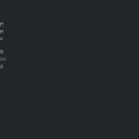
們
們
戶
詢
OG
店