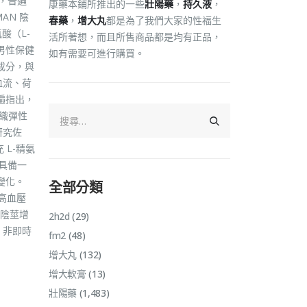
段，普遍
康藥本鋪所推出的一些
壯陽藥
，
持久液
，
AN 陰
春藥
，
增大丸
都是為了我們大家的性福生
酸（L-
活所著想，而且所售商品都是均有正品，
男性保健
如有需要可進行購買。
成分，與
血流、荷
遍指出，
織彈性
研究佐
L-精氨
上具備一
變化。
全部分類
高血壓
 陰莖增
2h2d
(29)
、非即時
fm2
(48)
增大丸
(132)
增大軟膏
(13)
壯陽藥
(1,483)