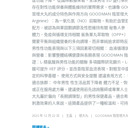
度功能下降。 從國際數據來看，全球男性 ED 盛行率
存在對性功能保養與體能維持的實際需求，也讓像 GOO
莖增大丸的成分特色與作用方向 GOODMAN 陰莖增
Arginine）：為一氧化氮（NO）前驅物，有助於
配方，被認為與睪固酮調節及性慾維持有關 秘魯人參
體力、免疫與循環支持相關 鯊魚睪丸萃取物（OPP+
爾蒙平衡與組織營養的多向調理，而非單純追求即時反
男性性功能表現與以下三項因素密切相關： 血液循環
與營養：影響整體結構健康與長期表現 GOODMAN
證：L-精氨酸與男性功能的關聯 多項國際研究顯示，L
酸可提升 IIEF 評分，並改善陰莖血流表現，對輕至
定的科學基礎。 使用方式與安全提醒 建議食用方式： 每
適合族群： 中年男性 性生活品質下降者 體力不足、
或正在服用處方藥，建議使用前先諮詢醫師或專業人士。 
大丸屬於偏向「長期調理型」的男性保健產品，適合希
刺激效果的人來說，這類產品提供了一種較溫和、可持
2025 年 12 月 22 日
王晶
增大丸
GOODMAN 陰莖增大
閱讀更多 »