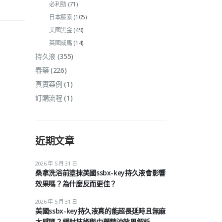
必利勁
(71)
日本藤素
(105)
美國黑金
(49)
英國威馬
(14)
持久液
(355)
春藥
(226)
真實案例
(1)
訂購流程
(1)
近期文章
2026 年 5 月 31 日
桑拿洗浴前塗抹美國ssbx-key持久液會影響
效果嗎？為什麼反而更佳？
2026 年 5 月 31 日
美國ssbx-key持久液真的能超長延時且無麻
木感嗎？緩射技術與中藥精油效果解析