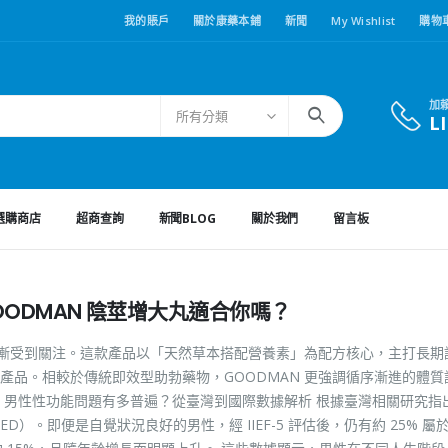
我的賬戶
關於康藥本鋪
新聞
My Wishlist
購物
加
所有分類
L
選購商店
超商查詢
新聞BLOG
關於我們
留言板
ODMAN 陰莖增大丸適合你嗎？
丸逐漸受到關注。這款產品以「天然草本搭配營養素」為配方核心，主打長期
產品。相較於傳統即效型助勃藥物，GOODMAN 更強調循序漸進的體質
 男性性功能問題有多普遍？從臺灣到國際數據解析 根據臺灣相關研究指出
。即便是自覺狀況良好的男性，經 IIEF-5 評估後，仍有約 25% 屬