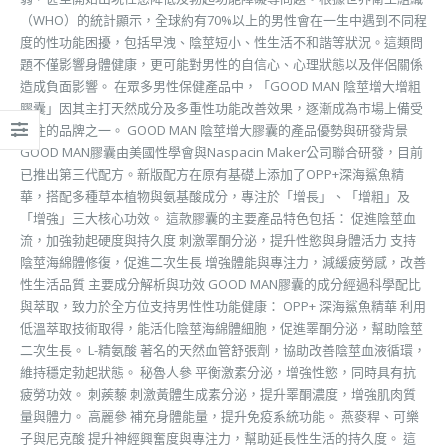
（WHO）的統計顯示，全球約有70%以上的男性會在一生中遇到不同程
度的性功能困擾，包括早洩、陰莖短小、性生活不和諧等狀況。這類問
題不僅影響身體健康，更可能對男性的自信心、心理狀態以及伴侶關係
造成負面影響。 在眾多男性保健產品中，「GOOD MAN 陰莖增大增粗
膠囊」因其主打天然成分及多重性功能改善效果，逐漸成為市場上備受
關注的品牌之一。 GOOD MAN 陰莖增大膠囊的產品優勢與研發背景
GOOD MAN膠囊由美國性學會與Naspacin Maker公司聯合研發，目前
已推出第三代配方。新版配方在原有基礎上添加了OPP+深海鯊魚精
華，搭配多種草本植物與氨基酸成分，專注於「增長」、「增粗」及
「增強」三大核心功效。 這款膠囊的主要產品特色包括： 促進陰莖血
流，加強勃起硬度與持久度 刺激睪酮分泌，提升性慾與身體活力 支持
陰莖海綿體修復，促進二次生長 增強體能與專注力，減緩疲勞感，改善
性生活品質 主要成分解析與功效 GOOD MAN膠囊的成分經過科學配比
與萃取，致力於全方位支持男性性功能健康： OPP+ 深海鯊魚精華 利用
低溫萃取技術取得，能活化陰莖海綿體細胞，促進睪酮分泌，幫助陰莖
二次生長。 L-精氨酸 著名的天然血管舒張劑，協助改善陰莖血液循環，
維持穩定勃起狀態。 秘魯人參 平衡激素分泌，增強性慾，同時具有抗
疲勞功效。 刺蒺藜 刺激黃體生成素分泌，提升睪酮濃度，增強肌肉質
量與體力。 高麗參 補充身體能量，提升免疫系統功能。 燕麥稈、可樂
子與尼克酸 提升神經興奮度與專注力，幫助延長性生活的持久度。 這