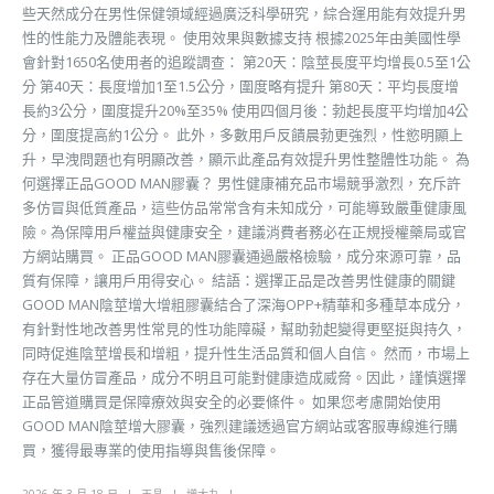
些天然成分在男性保健領域經過廣泛科學研究，綜合運用能有效提升男
性的性能力及體能表現。 使用效果與數據支持 根據2025年由美國性學
會針對1650名使用者的追蹤調查： 第20天：陰莖長度平均增長0.5至1公
分 第40天：長度增加1至1.5公分，圍度略有提升 第80天：平均長度增
長約3公分，圍度提升20%至35% 使用四個月後：勃起長度平均增加4公
分，圍度提高約1公分。 此外，多數用戶反饋晨勃更強烈，性慾明顯上
升，早洩問題也有明顯改善，顯示此產品有效提升男性整體性功能。 為
何選擇正品GOOD MAN膠囊？ 男性健康補充品市場競爭激烈，充斥許
多仿冒與低質產品，這些仿品常常含有未知成分，可能導致嚴重健康風
險。為保障用戶權益與健康安全，建議消費者務必在正規授權藥局或官
方網站購買。 正品GOOD MAN膠囊通過嚴格檢驗，成分來源可靠，品
質有保障，讓用戶用得安心。 結語：選擇正品是改善男性健康的關鍵
GOOD MAN陰莖增大增粗膠囊結合了深海OPP+精華和多種草本成分，
有針對性地改善男性常見的性功能障礙，幫助勃起變得更堅挺與持久，
同時促進陰莖增長和增粗，提升性生活品質和個人自信。 然而，市場上
存在大量仿冒產品，成分不明且可能對健康造成威脅。因此，謹慎選擇
正品管道購買是保障療效與安全的必要條件。 如果您考慮開始使用
GOOD MAN陰莖增大膠囊，強烈建議透過官方網站或客服專線進行購
買，獲得最專業的使用指導與售後保障。