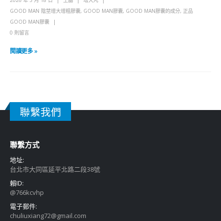
2026 年 3 月 18 日
王晶
增大丸
GOOD MAN 陰莖增大增粗膠囊
,
GOOD MAN膠囊
,
GOOD MAN膠囊的成分
,
正品
GOOD MAN膠囊
0 則留言
閱讀更多 »
聯繫我們
聯繫方式
地址:
台北市大同區延平北路二段38號
賴ID:
@766kcvhp
電子郵件:
chuliuxiang72@gmail.com