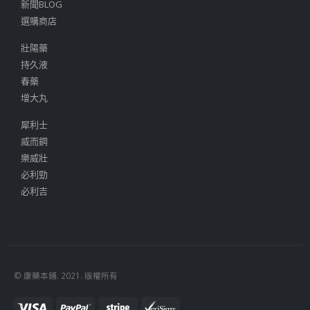
新聞BLOG
選購商店
壯陽藥
持久液
春藥
增大丸
犀利士
威而鋼
樂威壯
必利勁
必利吉
© 康藥本鋪. 2021. 版權所有