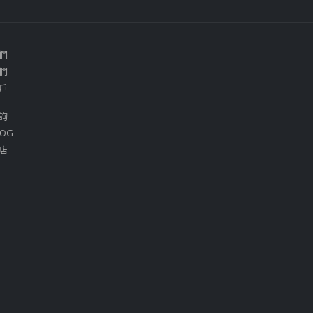
們
們
戶
詢
OG
店