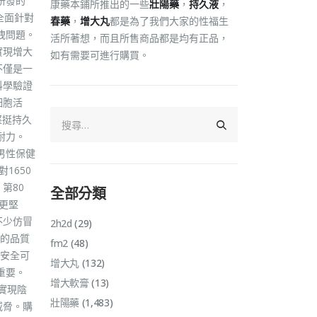
研發的
康藥本鋪所推出的一些
壯陽藥
，
持久液
，
全面針對
春藥
，
增大丸
都是為了我們大家的性福生
洩問題。
活所著想，而且所售商品都是均有正品，
實現增大
如有需要可進行購買。
不僅是一
科學驗證
細胞活
堅挺持久
耐力。
男性保健
1650
第80
全部分類
勃更堅
不少仿冒
2h2d
(29)
的品質
fm2
(48)
分安全可
增大丸
(132)
重要。
增大軟膏
(13)
實現陰
壯陽藥
(1,483)
威脅。購