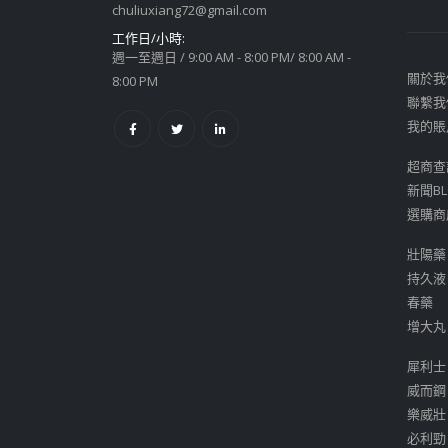
chuliuxiang72@gmail.com
工作日/小時:
週一至週日 / 9:00 AM - 8:00 PM/ 8:00 AM -
關於我
8:00 PM
聯繫我
我的賬
超商查
新聞BL
選購商
壯陽藥
持久液
春藥
增大丸
犀利士
威而鋼
樂威壯
必利勁