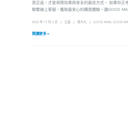
買正品，才是保障效果與安全的最佳方式。 如果你正考慮改善
聯繫線上客服，獲取最安心的購買體驗。讓GOOD M
2025 年 11 月 2 日
王晶
增大丸
GOOD MAN
,
GOOD 
閱讀更多 »