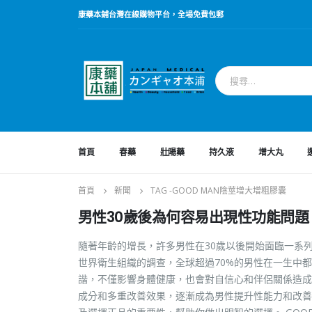
康藥本鋪台灣在線購物平台，全場免費包郵
首頁
春藥
壯陽藥
持久液
增大丸
首頁
新聞
TAG -
GOOD MAN陰莖增大增粗膠囊
男性30歲後為何容易出現性功能問
隨著年齡的增長，許多男性在30歲以後開始面臨一系
世界衛生組織的調查，全球超過70%的男性在一生中
諧，不僅影響身體健康，也會對自信心和伴侶關係造成嚴
成分和多重改善效果，逐漸成為男性提升性能力和改善