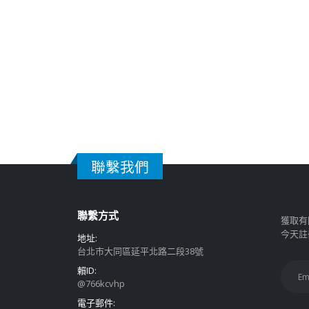
聯繫我們
聯繫方式
獲取有
今天註
地址:
台北市大同區延平北路二段38號
賴ID:
@766kcvhp
電子郵件: