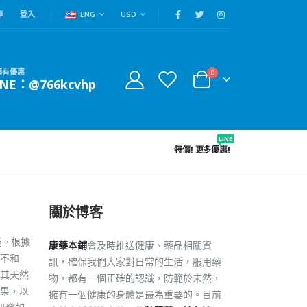
車
登入
ENG
USD
賴有優惠
0
INE：@766kcvhp
LINE
特價!
更多優惠!
關於博客
礙。根據
康藥本鋪
會及時推送健康、藥品相關資
活不和
訊，確保我們大家對日常的生活，服用藥
藉其天然
物，都有一個正確的認識，防範於未然，
果，以
擁有一個健康的身體是最為重要的。目前