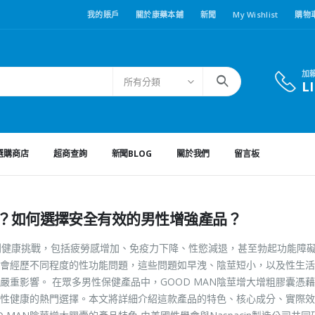
我的賬戶
關於康藥本鋪
新聞
My Wishlist
購物
加
所有分類
L
選購商店
超商查詢
新聞BLOG
關於我們
留言板
題？如何選擇安全有效的男性增強產品？
列健康挑戰，包括疲勞感增加、免疫力下降、性慾減退，甚至勃起功能障
都會經歷不同程度的性功能問題，這些問題如早洩、陰莖短小，以及性生
重影響。 在眾多男性保健產品中，GOOD MAN陰莖增大增粗膠囊憑
性健康的熱門選擇。本文將詳細介紹這款產品的特色、核心成分、實際效