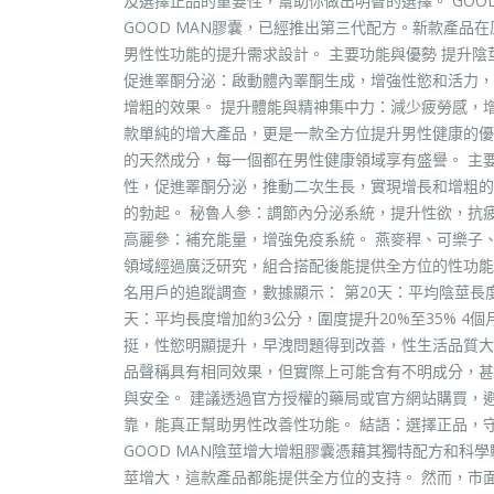
及選擇正品的重要性，幫助你做出明智的選擇。 GOOD 
GOOD MAN膠囊，已經推出第三代配方。新款產品
男性性功能的提升需求設計。 主要功能與優勢 提升
促進睪酮分泌：啟動體內睪酮生成，增強性慾和活力，
增粗的效果。 提升體能與精神集中力：減少疲勞感，增
款單純的增大產品，更是一款全方位提升男性健康的優質
的天然成分，每一個都在男性健康領域享有盛譽。 主要
性，促進睪酮分泌，推動二次生長，實現增長和增粗的
的勃起。 秘魯人參：調節內分泌系統，提升性欲，抗
高麗參：補充能量，增強免疫系統。 燕麥稈、可樂子
領域經過廣泛研究，組合搭配後能提供全方位的性功能支
名用戶的追蹤調查，數據顯示： 第20天：平均陰莖長度增加0
天：平均長度增加約3公分，圍度提升20%至35% 4
挺，性慾明顯提升，早洩問題得到改善，性生活品質大幅
品聲稱具有相同效果，但實際上可能含有不明成分，甚
與安全。 建議透過官方授權的藥局或官方網站購買，避
靠，能真正幫助男性改善性功能。 結語：選擇正品，
GOOD MAN陰莖增大增粗膠囊憑藉其獨特配方和
莖增大，這款產品都能提供全方位的支持。 然而，市