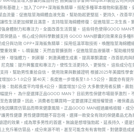
MAN陰莖增大膠囊的產品特色 由美國性學會與Naspacin製造公司共同
在原有基礎上，加入了OPP+深海鯊魚精華，搭配多種草本植物和氨基酸，
陰莖血流量：促進陰莖海綿體血液充盈，幫助勃起更堅挺、更持久，改善早
讓性生活更加頻繁且滿意。 支持陰莖海綿體修復：促進陰莖二次生長，
強身體耐力和專注力，全面改善生活質量。 這些特色使得GOOD MAN
保健品。 核心成分與科學數據支持 GOOD MAN膠囊的效果來自多種
成分與功效 OPP+深海鯊魚精華：採用低溫萃取技術，喚醒陰莖海綿體
雙重效果。 L-精氨酸：天然血管擴張劑，促進陰莖血液循環，幫助維持
疲勞，增強體力。 刺蒺藜：刺激黃體生成素，提高睪酮濃度，改善肌肉與
、尼克酸：提升興奮度和專注力，使性生活更持久、更愉悅。 這些成分在
持，幫助男性重拾自信。 使用效果與數據證明 根據2025年美國性學會對
.5-1.0公分 第40天：長度進一步增長至1.0-1.5公分，圍度亦有提升 
個月後：勃起長度平均增長4公分，圍度增加1公分 大多數使用者反饋，晨
提升。 為什麼選擇正品GOOD MAN？ 目前男性保健市場競爭激烈，
至危害健康。因此，消費者在購買時一定要選擇正規授權管道，確保產品
免因購買仿冒品而帶來健康風險。正品GOOD MAN經過嚴格檢驗，成
守護男性健康 男性健康問題不容忽視，選擇一款安全有效的保健產品尤為
科學驗證的效果，成為眾多男性的首選。無論是想增強勃起、延長持久，還是
面上充斥著仿冒品，成分來源不明，甚至可能含有有害物質，對健康造成