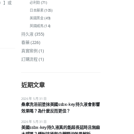
/）】或
必利勁
(71)
日本藤素
(105)
美國黑金
(49)
英國威馬
(14)
持久液
(355)
春藥
(226)
真實案例
(1)
訂購流程
(1)
近期文章
2026 年 5 月 31 日
桑拿洗浴前塗抹美國ssbx-key持久液會影響
效果嗎？為什麼反而更佳？
2026 年 5 月 31 日
美國ssbx-key持久液真的能超長延時且無麻
木感嗎？緩射技術與中藥精油效果解析