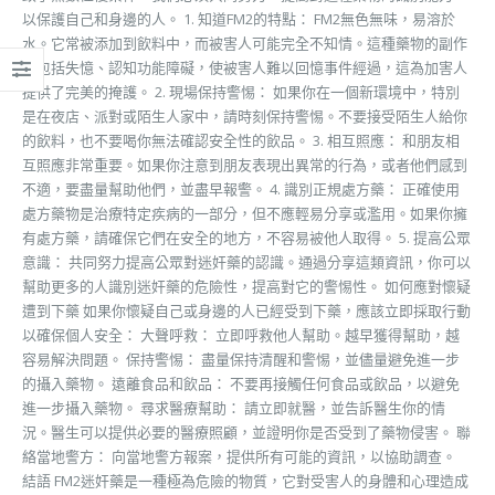
以保護自己和身邊的人。 1. 知道FM2的特點： FM2無色無味，易溶於
水。它常被添加到飲料中，而被害人可能完全不知情。這種藥物的副作
用包括失憶、認知功能障礙，使被害人難以回憶事件經過，這為加害人
提供了完美的掩護。 2. 現場保持警惕： 如果你在一個新環境中，特別
是在夜店、派對或陌生人家中，請時刻保持警惕。不要接受陌生人給你
的飲料，也不要喝你無法確認安全性的飲品。 3. 相互照應： 和朋友相
互照應非常重要。如果你注意到朋友表現出異常的行為，或者他們感到
不適，要盡量幫助他們，並盡早報警。 4. 識別正規處方藥： 正確使用
處方藥物是治療特定疾病的一部分，但不應輕易分享或濫用。如果你擁
有處方藥，請確保它們在安全的地方，不容易被他人取得。 5. 提高公眾
意識： 共同努力提高公眾對迷奸藥的認識。通過分享這類資訊，你可以
幫助更多的人識別迷奸藥的危險性，提高對它的警惕性。 如何應對懷疑
遭到下藥 如果你懷疑自己或身邊的人已經受到下藥，應該立即採取行動
以確保個人安全： 大聲呼救： 立即呼救他人幫助。越早獲得幫助，越
容易解決問題。 保持警惕： 盡量保持清醒和警惕，並儘量避免進一步
的攝入藥物。 遠離食品和飲品： 不要再接觸任何食品或飲品，以避免
進一步攝入藥物。 尋求醫療幫助： 請立即就醫，並告訴醫生你的情
況。醫生可以提供必要的醫療照顧，並證明你是否受到了藥物侵害。 聯
絡當地警方： 向當地警方報案，提供所有可能的資訊，以協助調查。
結語 FM2迷奸藥是一種極為危險的物質，它對受害人的身體和心理造成