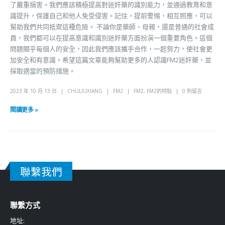
了嚴重損害。我們應該積極提高對迷奸藥的識別能力，並通過教育和意
識提升，保護自己和他人免受侵害。記住，提前警惕，相互照應，可以
幫助我們共同抵禦這種危險。 不論你是藥師、母親，還是普通的社會成
員，我們都可以在提高意識和識別迷奸藥方面扮演一個重要角色。這個
問題關乎每個人的安全，因此我們應該攜手合作，一起努力，使社會更
加安全和有意識。希望這篇文章能夠幫助更多的人認識FM2迷奸藥，並
採取適當的預防措施。
2023 年 10 月 13 日
CHULIUXIANG
FM2
FM2
,
FM2的特點
0 則留言
閱讀更多 »
聯繫我們
聯繫方式
地址: