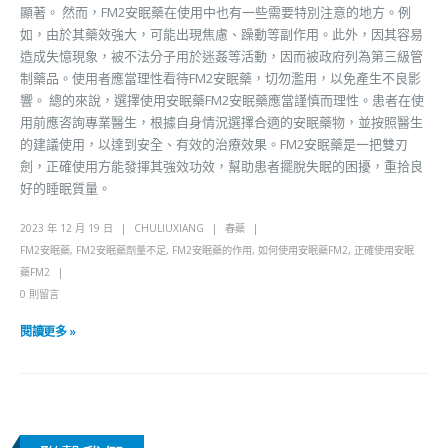
顯著。 然而，FM2安眠藥在使用中也有一些需要特別注意的地方。例
如，由於其藥效強大，可能出現焦慮、躁動等副作用。此外，因其容易
造成失憶現象，被不法分子用於迷姦等活動，因而被政府列為第三級管
制藥品。使用者應當理性看待FM2安眠藥，切勿濫用，以免產生不良影
響。 總的來說，選擇使用安眠藥FM2安眠藥應當謹慎而理性。患者在使
用前應咨詢專業醫生，根據自身情況選擇合適的安眠藥物，並按照醫生
的建議使用，以達到安全、有效的治療效果。FM2安眠藥是一把雙刃
劍，正確使用方能發揮其強效功效，幫助患者擺脫失眠的困擾，重拾良
好的睡眠質量。
2023 年 12 月 19 日
CHULIUXIANG
春藥
FM2安眠藥
,
FM2安眠藥劑量不足
,
FM2安眠藥的作用
,
如何使用安眠藥FM2
,
正確使用安眠
藥FM2
0 則留言
閱讀更多 »