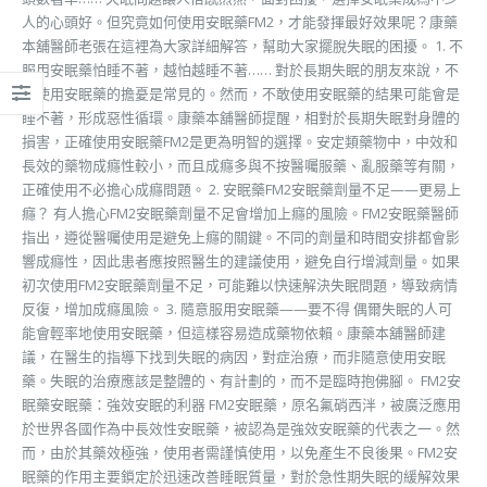
人的心頭好。但究竟如何使用安眠藥FM2，才能發揮最好效果呢？康藥
本舖醫師老張在這裡為大家詳細解答，幫助大家擺脫失眠的困擾。 1. 不
服用安眠藥怕睡不著，越怕越睡不著…… 對於長期失眠的朋友來說，不
敢使用安眠藥的擔憂是常見的。然而，不敢使用安眠藥的結果可能會是
睡不著，形成惡性循環。康藥本舖醫師提醒，相對於長期失眠對身體的
損害，正確使用安眠藥FM2是更為明智的選擇。安定類藥物中，中效和
長效的藥物成癮性較小，而且成癮多與不按醫囑服藥、亂服藥等有關，
正確使用不必擔心成癮問題。 2. 安眠藥FM2安眠藥劑量不足——更易上
癮？ 有人擔心FM2安眠藥劑量不足會增加上癮的風險。FM2安眠藥醫師
指出，遵從醫囑使用是避免上癮的關鍵。不同的劑量和時間安排都會影
響成癮性，因此患者應按照醫生的建議使用，避免自行增減劑量。如果
初次使用FM2安眠藥劑量不足，可能難以快速解決失眠問題，導致病情
反復，增加成癮風險。 3. 隨意服用安眠藥——要不得 偶爾失眠的人可
能會輕率地使用安眠藥，但這樣容易造成藥物依賴。康藥本舖醫師建
議，在醫生的指導下找到失眠的病因，對症治療，而非隨意使用安眠
藥。失眠的治療應該是整體的、有計劃的，而不是臨時抱佛腳。 FM2安
眠藥安眠藥：強效安眠的利器 FM2安眠藥，原名氟硝西泮，被廣泛應用
於世界各國作為中長效性安眠藥，被認為是強效安眠藥的代表之一。然
而，由於其藥效極強，使用者需謹慎使用，以免產生不良後果。FM2安
眠藥的作用主要鎖定於迅速改善睡眠質量，對於急性期失眠的緩解效果