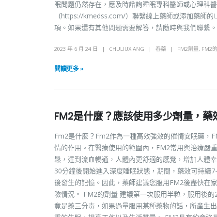
眠問題仍然存在，應及時諮詢睡眠專科醫師或心理科醫
（https://kmedss.com/）聯繫線上藥師或添
項。如果還有其他問題需要解答，請隨時與我們聯繫。
2023 年 6 月 24 日
CHULIUXIANG
春藥
FM2劑量
,
FM2
閱讀更多 »
FM2是什麼？應該使用多少劑量，藥
Fm2是什麼？Fm2作為一種高效強效的催情安眠藥，
情的作用。在醫療使用的範圍內，FM2常用與治療嚴
鬆，達到流血暢通，人體內更舒適的感覺，增加人體幸福
30分鐘後開始進入深度睡眠狀態，期間，藥效可持續
後發生的記憶。因此，藥師建議您服用FM2後盡快在
險情況。 FM2的劑量 建議第一次服用半粒，服用後
竟是藥三分毒，如果過量服用某種藥物的話，所產生出