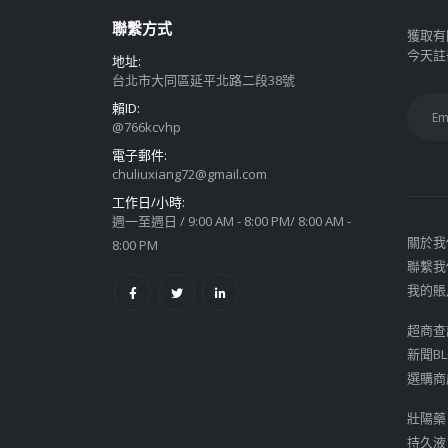
聯繫方式
獲取有
今天註
地址:
台北市大同區延平北路二段38號
賴ID:
@766kcvhp
電子郵件:
chuliuxiang72@gmail.com
工作日/小時:
週一至週日 / 9:00 AM - 8:00 PM/ 8:00 AM -
關於我
8:00 PM
聯繫我
我的賬
超商查
新聞BL
選購商
壯陽藥
持久液