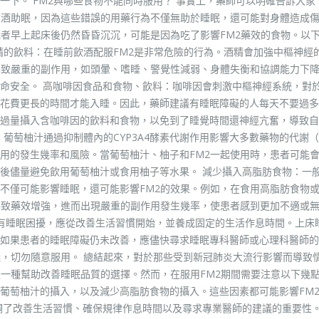
一下。 FM2與哪些食物不能同時服用？ 事實上，藥師可以明確告訴大家
飲酒助眠，因為這些錯誤的用藥行為不僅無助於睡眠，還可能對身體造成
或者早上起床後仍然昏昏沉沉，可能是因為吃了影響FM2藥效的食物。以
精的飲料：在睡前飲酒配服FM2是非常危險的行為。酒精會加強中樞神經
導致嚴重的副作用，如頭暈、嗜睡、警覺性減弱、身體失衡和協調能力下
命安全。 高咖啡因食品和食物、飲料：咖啡因會刺激中樞神經系統，對
花費更長的時間才能入睡。因此，藥師建議有睡眠障礙的人每天不要過多
過量攝入含咖啡因的飲料和食物，以免到了睡覺時間還神經亢奮，導致自
葡萄柚汁通過抑制體內的CYP3A4酵素代謝作用影響大多數藥物的代謝（
用的發生幾率和風險。當葡萄柚汁、柚子和FM2一起使用時，患者可能
後儘量避免飲用葡萄柚汁或食用柚子等水果。 減少攝入高脂肪食物：一
不僅可能影響睡眠，還可能影響FM2的效果。例如，在食用高脂肪食物
導致藥效增強，進而出現嚴重的副作用發生幾率，使患者感到更加不適或
果有睡眠困擾，應從改善生活習慣開始，並養成固定的生活作息時間。上床
如果患者的睡眠障礙仍未改善，應儘快尋求睡眠專科醫師或心理科醫師的
議，切勿隨意服用。 總結起來，對於那些受到新冠肺炎大流行影響而導致
是一種幫助改善睡眠品質的選擇。然而，在服用FM2期間需要注意以下幾
葡萄柚汁的攝入，以及減少高脂肪食物的攝入。這些因素都可能影響FM
調了改善生活習慣、確保規律作息時間以及尋求專業醫師的建議的重要性