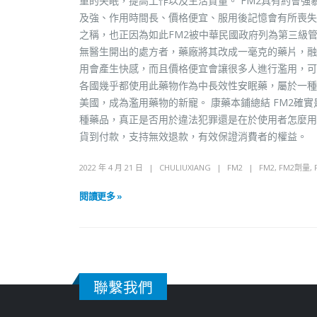
重的失眠，提高工作以及生活質量。 FM2具有約會強
及強、作用時間長、價格便宜、服用後記憶會有所喪失
之稱，也正因為如此FM2被中華民國政府列為第三級
無醫生開出的處方者，藥廠將其改成一毫克的藥片，融
用會產生快感，而且價格便宜會讓很多人進行濫用，可被
各國幾乎都使用此藥物作為中長效性安眠藥，屬於一種
美國，成為濫用藥物的新寵。 康藥本鋪總結 FM2確
種藥品，真正是否用於違法犯罪還是在於使用者怎麼用。
貨到付款，支持無效退款，有效保證消費者的權益。
2022 年 4 月 21 日
CHULIUXIANG
FM2
FM2
,
FM2劑量
,
閱讀更多 »
聯繫我們