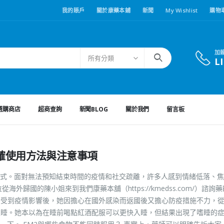
我的賬戶
關於康藥本鋪
新聞
My Wishlist
購物
加
所有分類
L
選購商店
超商查詢
新聞BLOG
關於我們
留言板
確使用方法與注意事項
式。面對無法預知結束時間的疫情和社交疏離，許多人感到情緒低落、焦
歸國的陳小姐來到我們康藥本舖（https://kmedss.com/）諮詢
，受到疫情影響後，她因擔心在國外感染而返國後又擔心防疫措施不力，
入睡。她本以為在睡前喝點紅酒配服可以更快入睡，但結果出現了嗜睡的