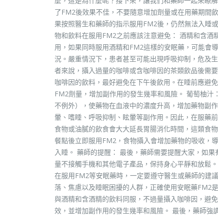
麼，這是為什麼呢？接下來，讓我們和藥師一起來瞭解
了FM2後效果不佳，不要隨意增加劑量或在用藥期間
果按照醫生和藥師的指示服用FM2後，仍然無法入睡
物和飲料在服用FM2之前應該注意避免： 酒精和含酒
用，如果同時服用酒精和FM2這樣的安眠藥，可能會
況。嚴重情況下，患者甚至可能出現呼吸抑制，危及生
者來說，攝入過量的咖啡或含咖啡因的茶類飲品後需要
咖啡因的飲料，最好避免在下午後飲用。在睡前應避免
FM2劑量，增加副作用的發生幾率和風險。 葡萄柚汁：
不例外），使藥物在血液中的濃度升高，增加藥物副作
暈、嗜睡、呼吸抑制、眩暈等副作用。因此，在服藥前
食物或油膩的飲食會大大延長胃腸消化時間，這類食物
餐點後立即服用FM2，食物攝入會增加藥物的吸收，
入睡。 藥師的提醒： 最後，藥師需要提醒大家，如
量不接觸手機和其他電子產品，保持身心平靜和放鬆。
在服用FM2等安眠藥時，一定要遵守醫生或藥師的建
落、焦慮以及睡眠困擾的人群，正確使用安眠藥FM2
與酒精和含酒精的飲料同服，不過量攝入咖啡因，避免
效，並增加副作用的發生幾率和風險。 最後，藥師強