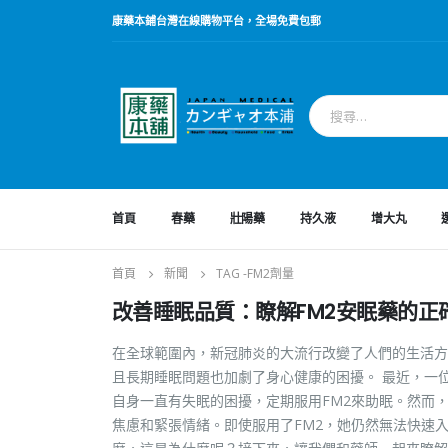
康藥本鋪台灣在線購物平台，全場免費包郵
首頁
春藥
壯陽藥
持久液
增大丸
首頁
新聞
TAG -
FM2劑量
改善睡眠品質：瞭解FM2安眠藥的正
在全球範圍內，新冠肺炎的大流行改變了人們的生活方
且長期睡眠問題也加劇了身心健康的困擾。 最近，一位從海外
自身一直有失眠的困擾，定期服用FM2來助眠。然而
焦慮和緊張情緒。即使服用了FM2，她仍然無法快速