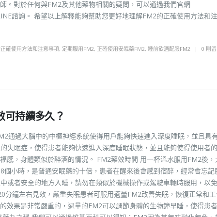
師。對於任何與FM2及其他藥物相關的疑問，可以通過我們官網
加藥師的LINE諮詢。 希望以上解釋能夠幫助您更好地理解FM2的正確使用方法和
的正確使用方法和注意事項
,
定期服用FM2
,
正確使用安眠藥FM2
,
睡前飲酒配服FM2
0 則
效可持續多久？
FM2通過大腦中的中樞神經系統使得用戶能夠快速進入深度睡眠，並且具
重的失眠症，使得患者能夠快速進入深度睡眠狀態，並且能夠使得使用者
感，身體類似於醉酒的情況。 FM2藥效時間 用一杯溫水服用FM2後，大
7-8個小時，是普通安眠藥的十倍，患者在醒來後會感到宿醉，經常會忘記
家中或者安全的地方入睡，請勿在類似於機械操作或駕駛車輛時服用，以
的20分鐘左右見效，嚴重失眠患者可服用適量FM2改善失眠，恢復正常和
的效果是非常嚴重的，過量的FM2可以調節身體的生物鐘早睡，使得患