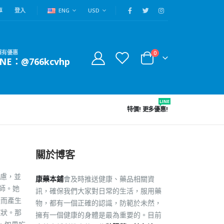
車
登入
ENG
USD
賴有優惠
0
INE：@766kcvhp
LINE
特價!
更多優惠!
關於博客
慮，並
康藥本鋪
會及時推送健康、藥品相關資
藥師。她
訊，確保我們大家對日常的生活，服用藥
從而產生
物，都有一個正確的認識，防範於未然，
症狀。那
擁有一個健康的身體是最為重要的。目前