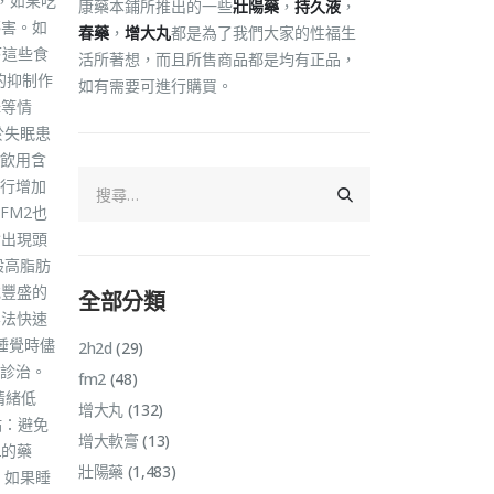
，如果吃
康藥本鋪所推出的一些
壯陽藥
，
持久液
，
傷害。如
春藥
，
增大丸
都是為了我們大家的性福生
下這些食
活所著想，而且所售商品都是均有正品，
的抑制作
如有需要可進行購買。
降等情
於失眠患
飲用含
行增加
FM2也
會出現頭
般高脂肪
或豐盛的
全部分類
無法快速
睡覺時儘
2h2d
(29)
診治。
fm2
(48)
情緒低
增大丸
(132)
點：避免
增大軟膏
(13)
2的藥
壯陽藥
(1,483)
。如果睡