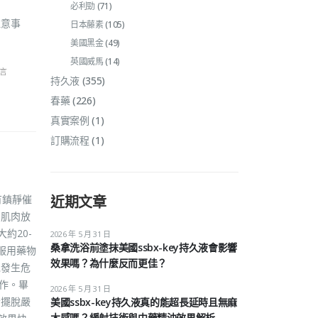
必利勁
(71)
注意事
日本藤素
(105)
美國黑金
(49)
英國威馬
(14)
留言
持久液
(355)
春藥
(226)
真實案例
(1)
訂購流程
(1)
有鎮靜催
近期文章
的肌肉放
約20-
2026 年 5 月 31 日
桑拿洗浴前塗抹美國ssbx-key持久液會影響
服用藥物
效果嗎？為什麼反而更佳？
免發生危
工作。畢
2026 年 5 月 31 日
者擺脫嚴
美國ssbx-key持久液真的能超長延時且無麻
木感嗎？緩射技術與中藥精油效果解析