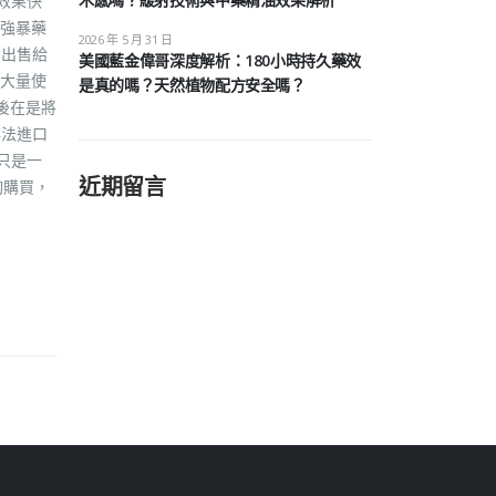
效果快
強暴藥
2026 年 5 月 31 日
的出售給
美國藍金偉哥深度解析：180小時持久藥效
大量使
是真的嗎？天然植物配方安全嗎？
後在是將
非法進口
只是一
近期留言
夠購買，