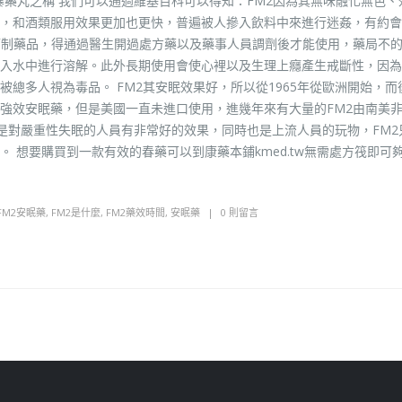
暴藥丸之稱 我們可以通過維基百科可以得知：FM2因為其無味融化無色、
，和酒類服用效果更加也更快，普遍被人摻入飲料中來進行迷姦，有約會
管制藥品，得通過醫生開過處方藥以及藥事人員調劑後才能使用，藥局不
入水中進行溶解。此外長期使用會使心裡以及生理上癮產生戒斷性，因為
總多人視為毒品。 FM2其安眠效果好，所以從1965年從歐洲開始，而
強效安眠藥，但是美國一直未進口使用，進幾年來有大量的FM2由南美
實是對嚴重性失眠的人員有非常好的效果，同時也是上流人員的玩物，FM2
 想要購買到一款有效的春藥可以到康藥本鋪kmed.tw無需處方筏即可
FM2安眠藥
,
FM2是什麼
,
FM2藥效時間
,
安眠藥
0 則留言