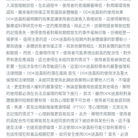
入深度睡眠狀態。在此過程中，使用者的意識顯著降低，對周圍環境無
感知，醒來後則恢復正常意識與身體機能。 DDK迷姦粉的使用效果
DDK迷姦粉最明顯的效果是讓使用者迅速進入昏睡狀態，這使得藥物在
醫療或科學研究中有一定的應用價值。除此之外，該藥物還會導致短暫
的記憶喪失，使得使用者對藥效期間發生的事件毫無印象，彷彿經歷一
場夢境。 值得注意的是，DDK迷姦粉在短期內對身體健康的影響較小，
藥效過後，身體狀態會恢復正常。與其他藥物相比，其對身體的副作用
較輕微。 然而，在藥物作用下，使用者可能表現出較高的配合性，對外
界刺激反應減弱，這也使得在未經同意的情況下，使用者容易被操控或
影響，包括涉及性行為等敏感行為，這是DDK迷姦粉帶來的嚴重倫理和
法律問題。 DDK迷姦粉的潛在風險 首先，DDK迷姦粉的使用涉及重大
倫理和法律問題。未經同意使用此類迷昏藥物以影響他人行為，不僅違
法，更是對個人權利的嚴重侵犯。無論是醫療用途還是其他場合，藥物
的使用都必須在合法且倫理的框架下進行。 其次，雖然DDK迷姦粉對身
體健康的短期影響有限，但其心理影響不可忽視。使用者可能會感到困
惑、焦慮，甚至出現創傷後應激障礙（PTSD）等心理問題。尤其在失
去記憶的情況下，心理創傷更容易加深。 此外，藥物作用期間，使用者
的高配合性可能導致其在未經同意的情況下被迫參與某些行為，這不僅
違反法律，也違背道德倫理。非法使用DDK迷姦粉可能引發刑事責任，
包括性侵犯和毒品相關犯罪。 如何安全使用DDK迷姦粉？ 首先，必須