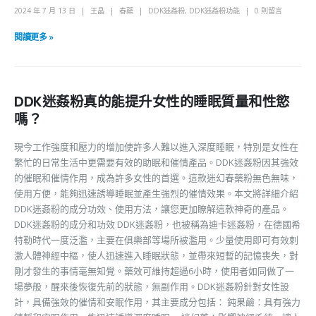
2024 年 7 月 13 日
王晶
春藥
DDK迷姦粉
,
DDK迷姦粉功能
0 則留言
閱讀更多 »
DDK迷姦粉真的能提升女性的睡眠質量和性慾
嗎？
現今工作強度和壓力的增加使許多人難以進入深度睡眠，特別是女性在
繁忙的日常生活中更需要有效的助眠和催情產品。DDK迷姦粉因其強效
的催眠和催情作用，成為許多女性的首選。這款迷幻春藥粉無色無味，
使用方便，能夠迅速誘導睡眠並產生強烈的催情效果。本文將詳細介紹
DDK迷姦粉的成分功效、使用方法，讓您更加瞭解這款神奇的產品。
DDK迷姦粉的成分和功效 DDK迷姦粉，也被稱為迪卡迷姦粉，在德國希
特勒時代一度泛濫，主要在俱樂部等場所被濫用。少量使用即可有效刺
激人體神經中樞，使人迅速進入睡眠狀態，並帶來短暫的記憶喪失，對
剛才發生的事情毫無知覺。藥效可維持超過6小時，使用者如同做了一
場夢般，醒來後恢復先前的狀態，無副作用。DDK迷姦粉針對女性設
計，具備強效的催情和安眠作用，其主要成分包括： 鈍果鹼：具有強力