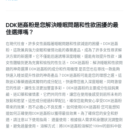
DDK迷姦粉是您解決睡眠問題和性欲困擾的最
佳選擇嗎？
在現代社會，許多女性面臨著睡眠問題和性欲減退的困擾。DDK迷姦
粉，這款兼具強力安眠和催情功能的春藥產品，成為了許多女性尋求解
決方案的新選擇。它不僅能迅速誘導深度睡眠，還能有效提升性欲，讓
女性體驗到更為充實和愉悅的性生活。 DDK迷姦粉：解決睡眠和性欲問
題的神奇選擇 DDK迷姦粉的成分和作用機理 是否您也在尋找一款能夠
快速入睡並提升性欲的神奇產品？DDK迷姦粉可能是您的理想之選。這
款迷幻春藥通過其獨特的成分配比，快速帶您進入深度睡眠，同時激發
您的性欲，讓性生活更加豐富多彩。 DDK迷姦粉的主要成分包括鈍果
鹼、迷幻藥和催情素，它們共同作用，讓您在使用後感受到前所未有的
放鬆和慾望。這些成分經過科學配比，確保您能夠安心享受DDK迷姦粉
帶來的效果，而不必擔心不良反應。 如何使用DDK迷姦粉 您可能想知
道如何正確使用DDK迷姦粉以獲得最佳效果。為了確保您的安全和舒
適，請注意以下使用指南： 適量使用：根據個人需求和身體狀況調整劑
量，避免過量使用。 溶解方式：將DDK迷姦粉溶解於100ml的飲料中飲