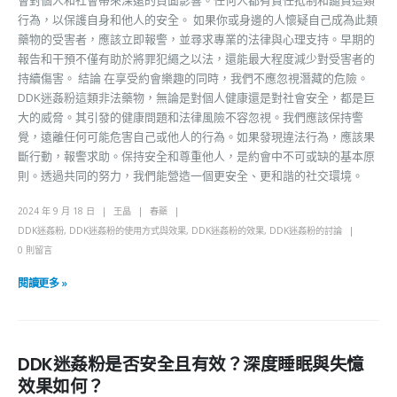
行為，以保護自身和他人的安全。 如果你或身邊的人懷疑自己成為此類
藥物的受害者，應該立即報警，並尋求專業的法律與心理支持。早期的
報告和干預不僅有助於將罪犯繩之以法，還能最大程度減少對受害者的
持續傷害。 結論 在享受約會樂趣的同時，我們不應忽視潛藏的危險。
DDK迷姦粉這類非法藥物，無論是對個人健康還是對社會安全，都是巨
大的威脅。其引發的健康問題和法律風險不容忽視。我們應該保持警
覺，遠離任何可能危害自己或他人的行為。如果發現違法行為，應該果
斷行動，報警求助。保持安全和尊重他人，是約會中不可或缺的基本原
則。透過共同的努力，我們能營造一個更安全、更和諧的社交環境。
2024 年 9 月 18 日
王晶
春藥
DDK迷姦粉
,
DDK迷姦粉的使用方式與效果
,
DDK迷姦粉的效果
,
DDK迷姦粉的討論
0 則留言
閱讀更多 »
DDK迷姦粉是否安全且有效？深度睡眠與失憶
效果如何？