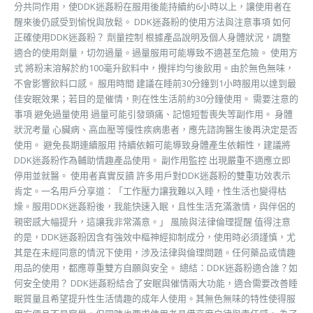
分共同作用，使DDK迷姦粉在服用後能持續約6小時以上，讓使用者在
醒來後仍感受到愉悅與放鬆。 DDK迷姦粉的使用方法與注意事項 如何
正確使用DDK迷姦粉？ 劑量控制 根據產品說明及個人身體狀況，調整
適合的使用劑量，切勿過量。過量服用可能導致不適甚至危險。 使用方
式 將粉末溶解於約100毫升飲料中，攪拌均勻後飲用。由於無色無味，
不會影響飲料口感。 服用時間 建議在睡前30分鐘到1小時服用以達到最
佳安眠效果；若目的是催情，則在性生活前約30分鐘使用。 需要注意的
事項 避免過量使用 過量可能引發頭痛、記憶短暫喪失等副作用。 身體
狀況考量 心臟病、高血壓等慢性疾病患者，應先諮詢醫生後再決定是否
使用。 避免長期連續服用 持續依賴可能導致身體產生依賴性，建議將
DDK迷姦粉作為輔助情趣產品使用。 副作用監控 出現嚴重不適應立即
停用並就醫。 使用者真實反饋 許多用戶對DDK迷姦粉的雙重功效表示
肯定。一名用戶分享道：「工作壓力讓我難以入睡，性生活也變得枯
燥。服用DDK迷姦粉後，我能快速入眠，且性生活充滿激情，與伴侶的
親密感大幅提升，這讓我非常滿意。」 風險與法律倫理提醒 值得注意
的是，DDK迷姦粉因含有強效中樞神經抑制成分，使用時必須謹慎，尤
其是在未經同意的情況下使用，涉及法律與倫理問題。任何藥品或情趣
用品的使用，都應尊重雙方自願與安全。 總結：DDK迷姦粉適合誰？如
何安全使用？ DDK迷姦粉結合了安眠與催情兩大功能，適合需要改善睡
眠質量且希望提升性生活情趣的成年人使用。其無色無味的特性使得服