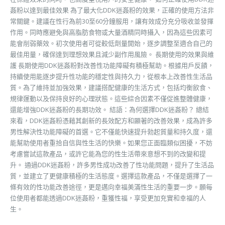
姦粉以達到最佳效果 為了最大化DDK迷姦粉的效果，正確的使用方法非
常關鍵。建議在性行為前30至60分鐘服用，讓有效成分充分吸收並發揮
作用。同時應避免與高脂肪食物或大量酒精同時攝入，因為這些因素可
能會削弱藥效。初次使用者可從較低劑量開始，逐步調整至適合自己的
最佳用量，確保達到理想效果且減少副作用風險。 長期使用的效果與維
護 長期使用DDK迷姦粉對改善性功能障礙有積極幫助。根據用戶反饋，
持續使用能逐步提升性功能的穩定性與持久力，從根本上改善性生活品
質。為了維持並加強效果，建議搭配健康的生活方式，包括均衡飲食、
規律運動以及保持良好的心理狀態。這些綜合因素不僅促進整體健康，
還能增強DDK迷姦粉的長期功效。 結語：為何選擇DDK迷姦粉？ 總結
來看，DDK迷姦粉憑藉其創新的長效配方和顯著的改善效果，成為許多
男性解決性功能障礙的首選。它不僅能快速提升勃起質量和持久度，還
能幫助使用者重拾自信與性生活的快樂。如果您正面臨類似困擾，不妨
考慮嘗試這款產品，或許它能為您的性生活帶來意想不到的改變和提
升。 通過DDK迷姦粉，許多男性成功改善了性功能問題，提升了生活品
質，並建立了更健康積極的生活態度。選擇這款產品，不僅是選擇了一
條有效的性功能改善途徑，更是邁向幸福美滿性生活的重要一步。願每
位使用者都能透過DDK迷姦粉，重獲性福，享受更加充實和幸福的人
生。