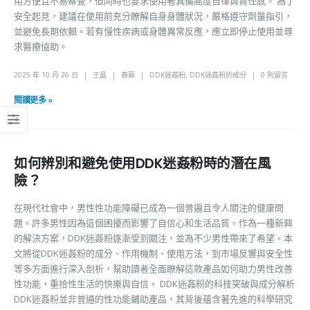
用方便且不易察覺，但同時也要求使用者具備高度自律與責任感。 為了
安全起見，建議在使用前充分瞭解自身身體狀況，嚴格遵守劑量指引，
並避免長期依賴。若有慢性疾病或身體異常反應，應立即停止使用並尋
求醫療協助。
2025 年 10 月 26 日
王晶
春藥
DDK迷姦粉
,
DDK迷姦粉的成分
0 則留言
閱讀更多 »
如何辨別和避免使用DDK迷姦粉時的潛在風
險？
在現代社會中，男性性功能障礙已成為一個普遍且令人關注的健康問
題。許多男性因為這個困擾而影響了自信心和生活品質。作為一種新興
的解決方案，DDK迷姦粉逐漸受到關注，並為不少男性帶來了希望。本
文將從DDK迷姦粉的成分、作用機制、使用方法，到市場反響與安全性
等多方面進行深入剖析，幫助讀者全面瞭解這款產品如何助力男性改善
性功能，重拾性生活的快樂與自信。 DDK迷姦粉的科技突破與成分解析
DDK迷姦粉並非普通的性功能輔助產品，其背後蘊含著先進的科學研究