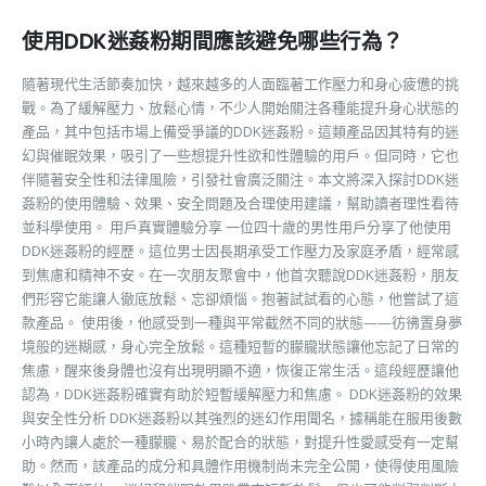
使用DDK迷姦粉期間應該避免哪些行為？
隨著現代生活節奏加快，越來越多的人面臨著工作壓力和身心疲憊的挑
戰。為了緩解壓力、放鬆心情，不少人開始關注各種能提升身心狀態的
產品，其中包括市場上備受爭議的DDK迷姦粉。這類產品因其特有的迷
幻與催眠效果，吸引了一些想提升性欲和性體驗的用戶。但同時，它也
伴隨著安全性和法律風險，引發社會廣泛關注。本文將深入探討DDK迷
姦粉的使用體驗、效果、安全問題及合理使用建議，幫助讀者理性看待
並科學使用。 用戶真實體驗分享 一位四十歲的男性用戶分享了他使用
DDK迷姦粉的經歷。這位男士因長期承受工作壓力及家庭矛盾，經常感
到焦慮和精神不安。在一次朋友聚會中，他首次聽說DDK迷姦粉，朋友
們形容它能讓人徹底放鬆、忘卻煩惱。抱著試試看的心態，他嘗試了這
款產品。 使用後，他感受到一種與平常截然不同的狀態——彷彿置身夢
境般的迷糊感，身心完全放鬆。這種短暫的朦朧狀態讓他忘記了日常的
焦慮，醒來後身體也沒有出現明顯不適，恢復正常生活。這段經歷讓他
認為，DDK迷姦粉確實有助於短暫緩解壓力和焦慮。 DDK迷姦粉的效果
與安全性分析 DDK迷姦粉以其強烈的迷幻作用聞名，據稱能在服用後數
小時內讓人處於一種朦朧、易於配合的狀態，對提升性愛感受有一定幫
助。然而，該產品的成分和具體作用機制尚未完全公開，使得使用風險