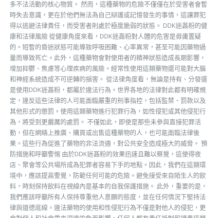
多不法活動的核心物質。 然而，這種藥物的危險不僅僅在於受害者會暫
時失去意識，更在於他們無法為自己辯護或記憶發生的事情，這讓罪犯
得以逃避法律責任，而受害者則處於極度脆弱的狀態。 DDK迷姦粉的健
康和法律風險 從健康角度來看，DDK迷姦粉對人體的危害是毋庸置疑
的。短暫的昏迷狀態可能導致呼吸困難、心率異常，甚至可能因藥物過
量而導致死亡。此外，這種藥物會對使用者的精神狀態造成長期影響，
增加抑鬱、焦慮等心理疾病的風險。經常性使用這類藥物還可能對大腦
和神經系統造成不可逆轉的損害。 從法律角度看，無論是持有、分發還
是使用DDK迷姦粉，都屬於違法行為。世界各地的法律對此都有明確規
定，違反這些法律的人可能面臨嚴重的刑事指控，包括監禁、罰款以及
其他形式的懲罰。使用這類藥物進行犯罪行為，如性侵犯或其他侵犯行
為，將受到更嚴厲的處罰。 不僅如此，即使是那些未參與直接犯罪活
動，但在網絡上推廣、購買或出售這種藥物的人，也可能面臨法律後
果。這些行為促進了藥物的非法流通，對公共安全造成極大的威脅。 預
防措施和呼籲警惕 由於DDK迷姦粉的效果迅速且難以察覺，這使得夜
店、聚會等公共場所成為犯罪者容易下手的地點。因此，我們在這類環
境中，應該提高警覺，防範任何可能的危險。避免接受來自陌生人的飲
料，時刻保持飲料在視線內是基本的自我保護措施。 此外，重要的是，
我們應該呼籲所有人保持尊重他人意願的態度，並在任何情況下堅持法
律與道德底線。違法藥物的使用和性侵犯行為不僅是對他人的侵犯，更
會對個人和社會帶來深遠的負面影響。任何人都有責任抵制和譴責這類