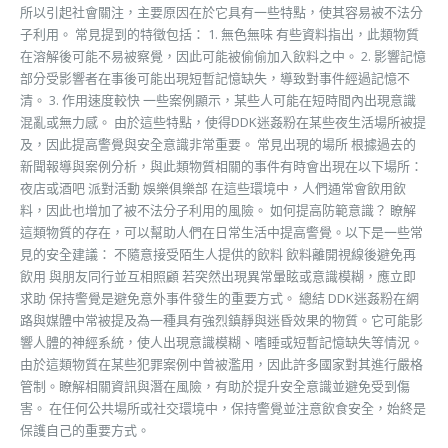
所以引起社會關注，主要原因在於它具有一些特點，使其容易被不法分
子利用。 常見提到的特徵包括： 1. 無色無味 有些資料指出，此類物質
在溶解後可能不易被察覺，因此可能被偷偷加入飲料之中。 2. 影響記憶
部分受影響者在事後可能出現短暫記憶缺失，導致對事件經過記憶不
清。 3. 作用速度較快 一些案例顯示，某些人可能在短時間內出現意識
混亂或無力感。 由於這些特點，使得DDK迷姦粉在某些夜生活場所被提
及，因此提高警覺與安全意識非常重要。 常見出現的場所 根據過去的
新聞報導與案例分析，與此類物質相關的事件有時會出現在以下場所：
夜店或酒吧 派對活動 娛樂俱樂部 在這些環境中，人們通常會飲用飲
料，因此也增加了被不法分子利用的風險。 如何提高防範意識？ 瞭解
這類物質的存在，可以幫助人們在日常生活中提高警覺。以下是一些常
見的安全建議： 不隨意接受陌生人提供的飲料 飲料離開視線後避免再
飲用 與朋友同行並互相照顧 若突然出現異常暈眩或意識模糊，應立即
求助 保持警覺是避免意外事件發生的重要方式。 總結 DDK迷姦粉在網
路與媒體中常被提及為一種具有強烈鎮靜與迷昏效果的物質。它可能影
響人體的神經系統，使人出現意識模糊、嗜睡或短暫記憶缺失等情況。
由於這類物質在某些犯罪案例中曾被濫用，因此許多國家對其進行嚴格
管制。瞭解相關資訊與潛在風險，有助於提升安全意識並避免受到傷
害。 在任何公共場所或社交環境中，保持警覺並注意飲食安全，始終是
保護自己的重要方式。