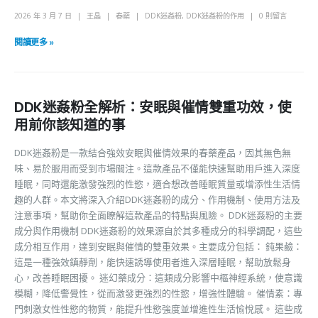
2026 年 3 月 7 日
王晶
春藥
DDK迷姦粉
,
DDK迷姦粉的作用
0 則留言
閱讀更多 »
DDK迷姦粉全解析：安眠與催情雙重功效，使
用前你該知道的事
DDK迷姦粉是一款結合強效安眠與催情效果的春藥產品，因其無色無
味、易於服用而受到市場關注。這款產品不僅能快速幫助用戶進入深度
睡眠，同時還能激發強烈的性慾，適合想改善睡眠質量或增添性生活情
趣的人群。本文將深入介紹DDK迷姦粉的成分、作用機制、使用方法及
注意事項，幫助你全面瞭解這款產品的特點與風險。 DDK迷姦粉的主要
成分與作用機制 DDK迷姦粉的效果源自於其多種成分的科學調配，這些
成分相互作用，達到安眠與催情的雙重效果。主要成分包括： 鈍果鹼：
這是一種強效鎮靜劑，能快速誘導使用者進入深層睡眠，幫助放鬆身
心，改善睡眠困擾。 迷幻藥成分：這類成分影響中樞神經系統，使意識
模糊，降低警覺性，從而激發更強烈的性慾，增強性體驗。 催情素：專
門刺激女性性慾的物質，能提升性慾強度並增進性生活愉悅感。 這些成