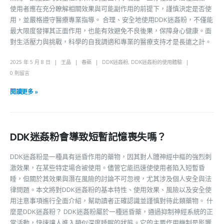
使用者應在充分瞭解相關效果與可能副作用的前提下，謹慎決定是否使
用，並嚴格遵守醫療專業指導。 合理、安全地使用DDK迷姦粉，不僅能
最大限度發揮其正面作用，也能有效避免不良後果，保障身心健康。面
對生活壓力與挑戰，科學的自我調適和專業的醫療支持才是長遠之計。
2025 年 5 月 8 日
王晶
春藥
DDK迷姦粉
,
DDK迷姦粉的使用體驗
0 則留言
閱讀更多 »
DDK迷姦粉會導致短暫記憶喪失嗎？
DDK迷姦粉是一種具有迷昏作用的藥物，因其對人體神經中樞的強烈刺
激效果，在某些特定場合被使用。儘管它能迅速使使用者陷入短暫昏
睡，但關於其效果與潛在風險的討論不可忽視，尤其涉及個人安全與法
律問題。本文將對DDK迷姦粉的基本特性、使用效果、風險以及安全使
用注意事項進行全面介紹，幫助讀者正確認識並謹慎對待此類藥物。 什
麼是DDK迷姦粉？ DDK迷姦粉屬於一種迷昏藥，通過抑制神經系統的正
常活動，快速讓人進入類似深度睡眠的狀態。它的主要作用機制是影響