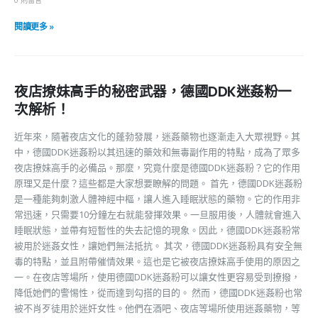
閱讀更多 »
夜店撩妹高手的秘密武器，德國DDK迷姦粉一
次解析！
近年來，隨著夜店文化的蓬勃發展，迷姦藥物也逐漸走入大眾視野。其
中，德國DDK迷姦粉以其迅速的藥效和無毒副作用的特點，成為了眾多
夜店撩妹高手的必備品。那麼，究竟什麼是德國DDK迷姦粉？它的作用
原理又是什麼？這些都是大家想要瞭解的問題。 首先，德國DDK迷姦粉
是一種能夠刺激人體神經中樞，讓人進入睡眠狀態的藥物。它的作用非
常迅速，只需要10分鐘左右就能發揮效果。一旦服用後，人體就會進入
睡眠狀態，並帶有短暫性的失去記憶的現象。因此，德國DDK迷姦粉常
被用於迷姦女性，讓她們無法抵抗。 其次，德國DDK迷姦粉具有安全無
毒的特點，並且附帶催情效果。這也是它被夜店撩妹高手使用的原因之
一。在夜店等場所，使用德國DDK迷姦粉可以讓女性更容易受到撩撥，
降低她們的警惕性，從而達到勾搭的目的。 然而，德國DDK迷姦粉也常
被不肖歹徒用於迷奸女性。他們在酒吧、夜店等場所使用迷姦藥物，等