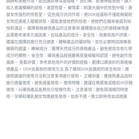
鎮靜和安眠作用，能迅速誘導深度睡眠。 迷幻藥：影響神經系統，讓人
陷入意識模糊的狀態，渴望性愛。 催情素：刺激大腦中的性慾中樞，激
發女性強烈的性慾望。 這些成分共同作用，使DDK迷姦粉不僅能夠幫助
女性迅速進入睡眠狀態，還能激發她們的性慾，使她們在醒來後感到愉
悅和滿足。 選擇昏睡催情產品的注意事項 選擇適合自己的昏睡催情產
品需要考慮多方面因素，包括產品的成分、安全性、效果和用戶評價。
建議在選擇前進行充分調查，瞭解產品的優缺點，並在必要時諮詢專業
藥師的建議。 瞭解成分：選擇天然成分的昏睡產品，避免使用含有化學
成分的藥物。 安全性：確保產品經過嚴格質量檢驗和認證，避免副作用
風險。 查看評價：參考其他用戶的評價和經驗，選擇口碑良好的昏睡催
情產品。 DDK迷姦粉的使用方法 為了確保DDK迷姦粉的安全有效，應
按照建議的使用方法和注意事項進行使用。 正確劑量：應按照產品說明
進行適量使用，避免過量使用。 使用時機：建議在晚餐後或睡前30分鐘
使用，以確保產品能夠充分發揮作用。 注意事項：避免與酒精同時使
用，孕婦和哺乳期女性應避免使用。如有不適，應立即停用並諮詢藥
師。 DDK迷姦粉效果分享 客戶使用後真實反饋 我是兩個孩子的母親，
平時工作和家庭壓力非常大，常常因為壓力過大而難以入睡，性生活質
量也因為疲勞和壓力而下降。一次偶然的機會，我在朋友的推薦下開始
使用D DK迷姦粉。初次使用時，我在睡前30分鐘按照藥師建議的劑量使
用了迷姦粉。沒想到，這款產品效果非常顯著，我不僅很快就進入了深
度睡眠，而且醒來後感覺精神煥發。更讓我驚訝的是，它的催情效果讓