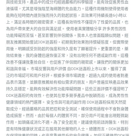
與技術支持。產品中的成分均經過嚴格的科學驗證，能有效促進男性血
液循環，尤其是增強陰莖海綿體的充血能力。這種作用機制使得使用者
能夠在短時間內達到強而持久的勃起狀態，且效果可持續長達6小時以
上，滿足長時間的親密需求。這種長效特性不僅提升了性愛的品質，也
為用戶帶來更大的自信與滿足感。 使用者真實體驗分享 許多男性因性
功能障礙而苦惱，甚至影響到伴侶關係。我本人也曾面臨類似問題，經
朋友推薦開始嘗試DDK迷姦粉。初期我對效果抱持懷疑態度，但實際使
用後，明顯感受到勃起的強度和持久度有了顯著提升。更重要的是，藥
效結束後，我的身體迅速恢復正常，沒有出現任何不適或副作用。這種
改善不僅讓我重拾自信，也促進了伴侶間的親密感，讓我們的關係更加
和諧與幸福。 市場反響與用戶評價 自DDK迷姦粉上市以來，獲得了廣
泛的市場認可和用戶好評。根據多項市場調查，超過九成的使用者對產
品表示滿意，並願意推薦給有相似需求的朋友。用戶普遍反映產品效果
持久且穩定，能夠有效解決性功能障礙問題。這些正面評價不僅證明了
DDK迷姦粉的有效性，也使其在眾多競爭產品中脫穎而出，成為男性性
健康領域的熱門選擇。 安全性與可能的副作用 DDK迷姦粉採用天然提
取成分，經過嚴格的品質把控和安全測試，確保使用過程中不會對身體
造成損害。然而，由於每個人的體質不同，部分用戶可能會出現輕微副
作用，如頭痛或消化不適。為了安全起見，建議使用前諮詢醫生，特別
是有特殊健康狀況或正在服用其他藥物的人士。總體而言，DDK迷姦粉
在保證效果的同時，也高度重視用戶的安全健康。 如何正確使用DDK迷