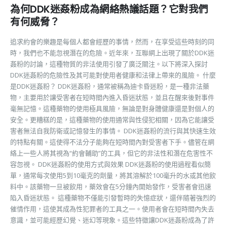
為何DDK迷姦粉成為網絡熱議話題？它對我們
有何威脅？
追求約會的樂趣是每個人都會經歷的事情，然而，在享受這些時刻的同
時，我們也不能忽視潛在的危險。近年來，互聯網上出現了關於DDK迷
姦粉的討論，這種物質的非法使用引發了廣泛關注。以下將深入探討
DDK迷姦粉的危險性及其可能對使用者健康和法律上帶來的風險。 什麼
是DDK迷姦粉？ DDK迷姦粉，通常被稱為迪卡昏迷粉，是一種非法藥
物，主要用於讓受害者在短時間內進入昏迷狀態，並且在醒來後對事件
毫無記憶。這種藥物的使用極具風險，無論是對身體健康還是對個人的
安全。更糟糕的是，這種藥物的使用通常與性侵犯相關，因為它能讓受
害者無法自我防衛或記憶發生的事情。 DDK迷姦粉的流行與其快速生效
的特點有關。這使得不法分子能夠在短時間內對受害者下手。儘管在網
絡上一些人將其視為“約會輔助”的工具，但它的非法性和潛在危害性不
容忽視。 DDK迷姦粉的使用方式與效果 DDK迷姦粉的使用過程看似簡
單，通常每次使用5到10毫克的劑量，將其溶解於100毫升的水或其他飲
料中。該藥物一旦被飲用，藥效會在5分鐘內開始發作，受害者會迅速
陷入昏迷狀態。 這種藥物不僅能引發暫時的失憶症狀，還伴隨著強烈的
催情作用，這使其成為性犯罪者的工具之一。使用者會在短時間內失去
意識，並可能經歷幻覺、迷幻等現象。這些特徵讓DDK迷姦粉成為了許