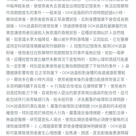
中樞神經系統，使使用者失去意識並出現短暫記憶喪失，無法回憶藥物
作用期間發生的事件。一般來說，DDK迷姦粉的作用時間超過6小時，
藥效結束後，使用者能恢復正常身體狀態，且對身體健康不會造成長期
損傷。 DDK迷姦粉的使用效果 1. 快速誘導昏睡 DDK迷姦粉最顯著的效
果是讓使用者迅速陷入無意識的昏睡狀態，這種狀態類似於人自然睡
眠，但意識水準大幅降低，難以被外界刺激喚醒。正因如此，它在醫療
或特定科研環境偶爾被用作鎮靜劑。 2. 短暫的記憶喪失 服用DDK迷姦
粉後，使用者往往對藥物作用期間發生的事件毫無記憶，宛如一場夢
境。這種短暫性健忘雖然多數情況下是暫時的，但對心理和情感可能產
生一定影響，特別是如果使用者在藥效期間經歷了不愉快的事件。 3. 身
體健康影響有限 在正常劑量下，DDK迷姦粉對身體的長遠健康影響較
小。藥效多在數小時內消退，使用者醒來後的身體功能通常恢復正常，
未見明顯持續不良反應。 4. 行為配合性增加 在藥物影響下，使用者的
自我控制能力下降，容易對他人提出的要求表現出過高的配合性。這可
能包括性行為等敏感行為，如未經同意，涉及嚴重的倫理和法律問題。
DDK迷姦粉的潛在風險 1. 嚴重的倫理與法律問題 DDK迷姦粉的未經授
權使用，特別是用於操控他人行為，嚴重違反倫理規範，也觸犯法律。
無論是醫療、研究還是私人場合，使用此類迷昏藥物必須遵守嚴格的法
律和倫理標準。 2. 心理健康影響 即使身體健康無明顯損害，DDK迷姦
粉可能導致使用者產生心理困擾，如焦慮、困惑、甚至創傷後應激障礙