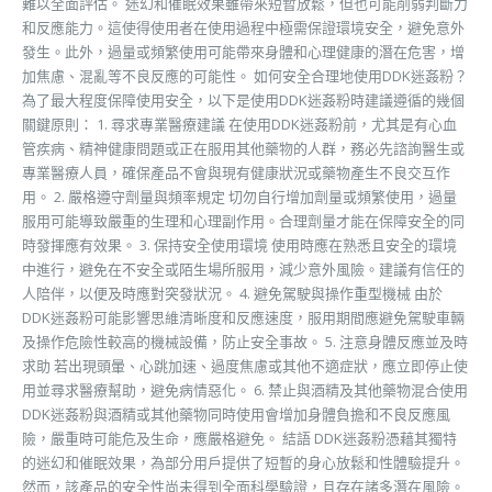
難以全面評估。 迷幻和催眠效果雖帶來短暫放鬆，但也可能削弱判斷力
和反應能力。這使得使用者在使用過程中極需保證環境安全，避免意外
發生。此外，過量或頻繁使用可能帶來身體和心理健康的潛在危害，增
加焦慮、混亂等不良反應的可能性。 如何安全合理地使用DDK迷姦粉？
為了最大程度保障使用安全，以下是使用DDK迷姦粉時建議遵循的幾個
關鍵原則： 1. 尋求專業醫療建議 在使用DDK迷姦粉前，尤其是有心血
管疾病、精神健康問題或正在服用其他藥物的人群，務必先諮詢醫生或
專業醫療人員，確保產品不會與現有健康狀況或藥物產生不良交互作
用。 2. 嚴格遵守劑量與頻率規定 切勿自行增加劑量或頻繁使用，過量
服用可能導致嚴重的生理和心理副作用。合理劑量才能在保障安全的同
時發揮應有效果。 3. 保持安全使用環境 使用時應在熟悉且安全的環境
中進行，避免在不安全或陌生場所服用，減少意外風險。建議有信任的
人陪伴，以便及時應對突發狀況。 4. 避免駕駛與操作重型機械 由於
DDK迷姦粉可能影響思維清晰度和反應速度，服用期間應避免駕駛車輛
及操作危險性較高的機械設備，防止安全事故。 5. 注意身體反應並及時
求助 若出現頭暈、心跳加速、過度焦慮或其他不適症狀，應立即停止使
用並尋求醫療幫助，避免病情惡化。 6. 禁止與酒精及其他藥物混合使用
DDK迷姦粉與酒精或其他藥物同時使用會增加身體負擔和不良反應風
險，嚴重時可能危及生命，應嚴格避免。 結語 DDK迷姦粉憑藉其獨特
的迷幻和催眠效果，為部分用戶提供了短暫的身心放鬆和性體驗提升。
然而，該產品的安全性尚未得到全面科學驗證，且存在諸多潛在風險。