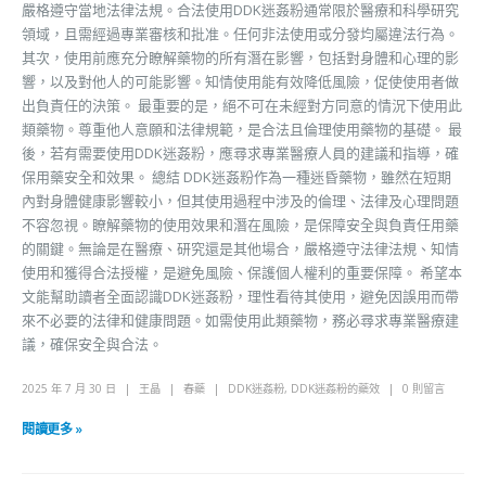
嚴格遵守當地法律法規。合法使用DDK迷姦粉通常限於醫療和科學研究
領域，且需經過專業審核和批准。任何非法使用或分發均屬違法行為。
其次，使用前應充分瞭解藥物的所有潛在影響，包括對身體和心理的影
響，以及對他人的可能影響。知情使用能有效降低風險，促使使用者做
出負責任的決策。 最重要的是，絕不可在未經對方同意的情況下使用此
類藥物。尊重他人意願和法律規範，是合法且倫理使用藥物的基礎。 最
後，若有需要使用DDK迷姦粉，應尋求專業醫療人員的建議和指導，確
保用藥安全和效果。 總結 DDK迷姦粉作為一種迷昏藥物，雖然在短期
內對身體健康影響較小，但其使用過程中涉及的倫理、法律及心理問題
不容忽視。瞭解藥物的使用效果和潛在風險，是保障安全與負責任用藥
的關鍵。無論是在醫療、研究還是其他場合，嚴格遵守法律法規、知情
使用和獲得合法授權，是避免風險、保護個人權利的重要保障。 希望本
文能幫助讀者全面認識DDK迷姦粉，理性看待其使用，避免因誤用而帶
來不必要的法律和健康問題。如需使用此類藥物，務必尋求專業醫療建
議，確保安全與合法。
2025 年 7 月 30 日
王晶
春藥
DDK迷姦粉
,
DDK迷姦粉的藥效
0 則留言
閱讀更多 »