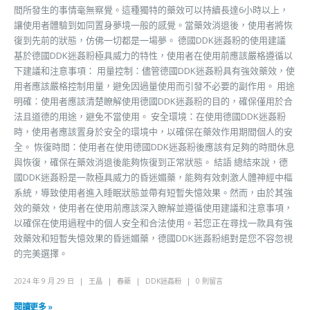
間所發生的事情毫無察覺。這種獨特的藥效可以持續長達6小時以上，
讓使用者體驗到如同置身夢境一般的感覺。當藥效消退後，使用者將恢
復到先前的狀態，仿佛一切都是一場夢。 德國DDK迷姦粉的使用建議
基於德國DDK迷姦粉極具威力的特性，使用者在使用前應該嚴格遵循以
下建議和注意事項： 用量控制：儘管德國DDK迷姦粉具有強效藥效，使
用者應該嚴格控制用量，避免因過量使用而引發不必要的副作用。 用途
明確：使用者應該清楚瞭解使用德國DDK迷姦粉的目的，確保僅用於合
法且道德的用途，避免不當使用。 安全環境：在使用德國DDK迷姦粉
時，使用者應該置身於安全的環境中，以確保在藥效作用期間個人的安
全。 恢復時間：使用者在使用德國DDK迷姦粉後應該有足夠的時間休息
與恢復，確保在藥效消退後能夠恢復到正常狀態。 結語 總結來說，德
國DDK迷姦粉是一款極具威力的昏迷媚藥，能夠有效刺激人體神經中樞
系統，導致使用者進入睡眠狀態並帶有短暫失憶效果。然而，由於其強
效的藥效，使用者在使用前應該深入瞭解並遵循使用建議和注意事項，
以確保在使用過程中的個人安全和合法使用。若您正在尋找一款具有強
效藥效和短暫失憶效果的昏迷媚藥，德國DDK迷姦粉絕對是您不容忽視
的完美選擇。
2024 年 9 月 29 日
王晶
春藥
DDK迷姦粉
0 則留言
閱讀更多 »