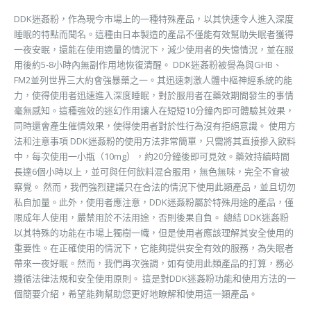
DDK迷姦粉，作為現今市場上的一種特殊產品，以其快速令人進入深度
睡眠的特點而聞名。這種由日本製造的產品不僅能有效幫助失眠者獲得
一夜安眠，還能在使用適量的情況下，減少使用者的失憶情況，並在服
用後約5-8小時內無副作用地恢復清醒。 DDK迷姦粉被譽為與GHB、
FM2並列世界三大約會強暴藥之一。其迅速刺激人體中樞神經系統的能
力，使得使用者迅速進入深度睡眠，對於服用者在藥效期間發生的事情
毫無感知。這種強效的迷幻作用讓人在短短10分鐘內即可體驗其效果，
同時還會產生催情效果，使得使用者對於性行為沒有拒絕意識。 使用方
法和注意事項 DDK迷姦粉的使用方法非常簡單，只需將其直接摻入飲料
中，每次使用一小瓶（10mg），約20分鐘後即可見效。藥效持續時間
長達6個小時以上，並可與任何飲料混合服用，無色無味，完全不會被
察覺。 然而，我們強烈建議只在合法的情況下使用此類產品，並且切勿
私自加量。此外，使用者應注意，DDK迷姦粉屬於特殊用途的產品，僅
限成年人使用，嚴禁用於不法用途，否則後果自負。 總結 DDK迷姦粉
以其特殊的功能在市場上獨樹一幟，但是使用者應該理解其安全使用的
重要性。在正確使用的情況下，它能夠提供安全有效的服務，為失眠者
帶來一夜好眠。然而，我們再次強調，如有使用此類產品的打算，務必
遵循法律法規和安全使用原則。 這是對DDK迷姦粉功能和使用方法的一
個簡要介紹，希望能夠幫助您更好地瞭解和使用這一類產品。