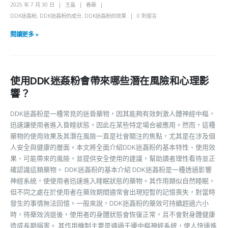
2025 年 7 月 30 日
王晶
春藥
DDK迷姦粉
,
DDK迷姦粉的成分
,
DDK迷姦粉的效果
0 則留言
閱讀更多 »
使用DDK迷姦粉會帶來哪些潛在風險和心理影
響？
DDK迷姦粉是一種常見的迷昏藥物，因其能夠有效刺激人體神經中樞，
迅速讓使用者進入昏睡狀態，因此在某些特定場合被應用。然而，這種
藥物的使用效果及其潛在風險一直是社會關注的焦點，尤其是在涉及個
人安全與健康的層面。本文將全面介紹DDK迷姦粉的基本特性、使用效
果、可能帶來的風險，並提供安全使用的建議，幫助讀者理性看待並正
確認識這類藥物。 DDK迷姦粉的基本介紹 DDK迷姦粉是一種透過影響
神經系統，使使用者迅速進入睡眠狀態的藥物。其作用類似自然睡眠，
但不同之處在於使用者在藥效期間通常會出現短暫的記憶喪失，對當時
發生的事情無法回憶。一般來說，DDK迷姦粉的藥效可持續超過六小
時，待藥效消退後，使用者的身體狀態會恢復正常，且不會對身體健康
造成長期損害。 其作用機制主要是通過干擾中樞神經系統，使人快速進