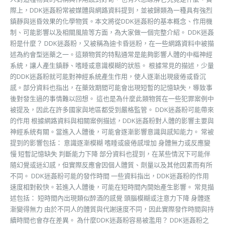
際上，DDK迷姦粉常被媒體與網路資料提到，並被歸類為一種具有強烈
鎮靜與迷昏效果的化學物質。本文將從DDK迷姦粉的基本概念、作用機
制、可能影響以及相關風險等方面，為大家做一個完整介紹。 DDK迷姦
粉是什麼？ DDK迷姦粉，又被稱為迪卡昏迷粉，在一些網路資料中被描
述為約會型迷藥之一。這類物質的特點通常是能夠影響人體的中樞神經
系統，讓人產生鎮靜、嗜睡或意識模糊的狀態。 根據常見的描述，少量
的DDK迷姦粉就可能對神經系統產生作用，使人逐漸出現疲倦或昏沉
感。部分資料也指出，在藥效期間可能會出現短暫的記憶缺失，導致事
後對發生過的事情難以回想。 這也是為什麼此類物質在一些犯罪案例中
被提及，因此在許多國家與地區都受到嚴格監管。 DDK迷姦粉可能帶來
的作用 根據網路資料與相關案例描述，DDK迷姦粉對人體的影響主要與
神經系統有關。當進入人體後，可能會逐漸影響意識與感知能力。 常被
提到的影響包括： 意識逐漸模糊 嗜睡或疲倦感增加 身體無力或反應變
慢 短暫記憶缺失 判斷能力下降 部分資料也提到，在某些情況下可能伴
隨幻覺或迷幻感，但實際反應會因個人體質、劑量以及其他因素而有所
不同。 DDK迷姦粉可能的發作時間 一些資料指出，DDK迷姦粉的作用
速度相對較快。若進入人體後，可能在短時間內開始產生影響。 常見描
述包括： 短時間內出現類似醉酒的感覺 頭腦模糊或注意力下降 身體逐
漸變得無力 由於不同人的體質與代謝速度不同，因此實際發作時間與持
續時間也會存在差異。 為什麼DDK迷姦粉容易被濫用？ DDK迷姦粉之