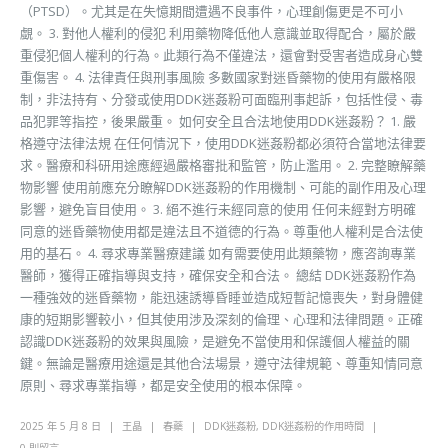
（PTSD）。尤其是在失憶期間遭遇不良事件，心理創傷更是不可小
覷。 3. 對他人權利的侵犯 利用藥物降低他人意識並取得配合，屬於嚴
重侵犯個人權利的行為。此類行為不僅違法，還會對受害者造成身心雙
重傷害。 4. 法律責任與刑事風險 多數國家對迷昏藥物的使用有嚴格限
制，非法持有、分發或使用DDK迷姦粉可面臨刑事起訴，包括性侵、毒
品犯罪等指控，後果嚴重。 如何安全且合法地使用DDK迷姦粉？ 1. 嚴
格遵守法律法規 在任何情況下，使用DDK迷姦粉都必須符合當地法律要
求。醫療和科研用途應經過嚴格審批和監管，防止濫用。 2. 完整瞭解藥
物影響 使用前應充分瞭解DDK迷姦粉的作用機制、可能的副作用及心理
影響，避免盲目使用。 3. 絕不進行未經同意的使用 任何未經對方明確
同意的迷昏藥物使用都是違法且不道德的行為。尊重他人權利是合法使
用的基石。 4. 尋求專業醫療建議 如有需要使用此類藥物，應咨詢專業
醫師，獲得正確指導與支持，確保安全和合法。 總結 DDK迷姦粉作為
一種強效的迷昏藥物，能迅速誘導昏睡並造成短暫記憶喪失，對身體健
康的短期影響較小，但其使用涉及深刻的倫理、心理和法律問題。正確
認識DDK迷姦粉的效果與風險，是避免不當使用和保護個人權益的關
鍵。無論是醫療用途還是其他合法場景，遵守法律規範、尊重知情同意
原則、尋求專業指導，都是安全使用的根本保障。
2025 年 5 月 8 日
王晶
春藥
DDK迷姦粉
,
DDK迷姦粉的作用時間
0 則留言