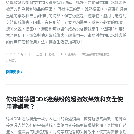
待藥效發作後將女性領入賓館進行淩辱、迷奸。這也是德國DDK迷姦粉
被警方列為管制物品的原因。 值得注意的是，雖然德國DDK迷姦粉具有
迅速的藥效和無毒副作用的特點，但它仍然是一種藥物，濫用可能會對
身體造成傷害。因此，在使用前一定要咨詢醫生，避免不必要的風險。
總的來說，德國DDK迷姦粉可以讓你成為夜店撩妹高手，但同時也要注
意合理使用，避免對他人造成傷害。讓我們一起來探討德國DDK迷姦粉
的作用原理和使用方法，讓夜生活更加精彩！
2025 年 1 月 2 日
王晶
春藥
DDK迷姦粉
,
DDK迷姦粉的作用原理
0 則留言
閱讀更多 »
你知道德國DDK迷姦粉的超強效藥效和安全使
用建議嗎？
德國DDK迷姦粉是一款引人注目的昏迷媚藥，擁有超強的藥效，能夠直
接刺激人體的神經中樞系統。當使用者接觸到這種藥物時，身體會自然
進入一種深度的睡眠狀態，同時帶有短暫的失憶效果，使其對於催眠期