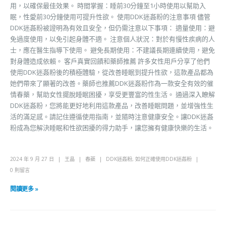
用，以確保最佳效果。 時間掌握：睡前30分鐘至1小時使用以幫助入
眠，性愛前30分鐘使用可提升性欲。 使用DDK迷姦粉的注意事項 儘管
DDK迷姦粉被證明為有效且安全，但仍需注意以下事項： 適量使用：避
免過度使用，以免引起身體不適。 注意個人狀況：對於有慢性疾病的人
士，應在醫生指導下使用。 避免長期使用：不建議長期連續使用，避免
對身體造成依賴。 客戶真實回饋和藥師推薦 許多女性用戶分享了他們
使用DDK迷姦粉後的積極體驗，從改善睡眠到提升性欲，這款產品都為
她們帶來了顯著的改善。藥師也推薦DDK迷姦粉作為一款安全有效的催
情春藥，幫助女性擺脫睡眠困擾，享受更豐富的性生活。 通過深入瞭解
DDK迷姦粉，您將能更好地利用這款產品，改善睡眠問題，並增強性生
活的滿足感。請記住遵循使用指南，並隨時注意健康安全。讓DDK迷姦
粉成為您解決睡眠和性欲困擾的得力助手，讓您擁有健康快樂的生活。
2024 年 9 月 27 日
王晶
春藥
DDK迷姦粉
,
如何正確使用DDK迷姦粉
0 則留言
閱讀更多 »