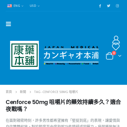
ENG
USD
0
首頁
新聞
TAG -
CENFORCE 50MG 咀嚼片
Cenforce 50mg 咀嚼片的藥效持續多久？適合
夜戰嗎？
在面對親密時刻，許多男性都希望擁有「堅挺到底」的表現，讓愛情與
自信雙雙綻放。對於輕度至中度勃起功能障礙或因壓力、疲勞導致無法