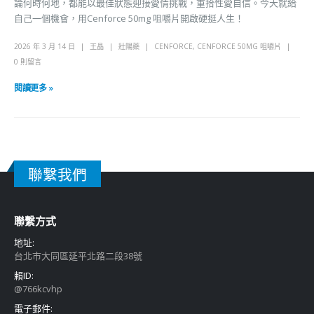
論何時何地，都能以最佳狀態迎接愛情挑戰，重拾性愛自信。今天就給
自己一個機會，用Cenforce 50mg 咀嚼片開啟硬挺人生！
2026 年 3 月 14 日
王晶
壯陽藥
CENFORCE
,
CENFORCE 50MG 咀嚼片
0 則留言
閱讀更多 »
聯繫我們
聯繫方式
地址:
台北市大同區延平北路二段38號
賴ID:
@766kcvhp
電子郵件: