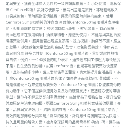
定與安全，獲得全球廣大男性的一致信賴與推薦。 5. 小巧便攜，隱私保
障 Cenforce咀嚼片設計方便攜帶，無論出差還是旅行，都能輕鬆放入
口袋或包包，隨時應對愛情挑戰，讓您的親密時刻無拘無束。 使用
Cenforce 50mg 咀嚼片的注意事項 雖然Cenforce 50mg 咀嚼片表現強
勁，但用藥前仍需留意： 遵照醫師指示服用，避免過量。 有心臟病、
高血壓或正在服用硝酸甘油類藥物者，應避免使用。 不建議與其他治療
陽痿藥物併用。 服用後若出現嚴重頭痛、視力模糊、胸痛等不適，應立
即就醫。 建議避免大量飲酒和高脂肪飲食，以免影響藥效。 使用者真
實案例分享 許多男性使用Cenforce 50mg 咀嚼片後，重新燃起性熱情
與自信。例如，一位40多歲的用戶表示，過去經常因工作壓力導致硬度
不足，性生活受到影響。試用Cenforce後，他驚喜地發現藥效快速顯
現，且能持續多小時，讓夫妻關係重回甜蜜，也大幅提升生活品質。 為
什麼Cenforce 50mg 咀嚼片適合你？ 如果你正面臨勃起功能障礙，不
論是偶爾硬不起來還是頻繁失效，Cenforce 50mg 咀嚼片都能成為你的
有力助手。它不僅提供快速見效且長效的硬度支持，更憑藉方便的咀嚼
劑型，讓你在不經意間即刻準備就緒。 無論是為了增強自信、提升性愛
體驗還是解決生理困擾，選擇Cenforce 50mg 咀嚼片意味著你選擇了專
業、品質與實際效用。 結語 總結來說，Cenforce 50mg 咀嚼片結合了
高效西地那非成分與咀嚼片劑型的優勢，針對男性陽痿問題提供快速、
持久且可靠的解決方案。擁有全球認可的品牌背書和卓越口碑，讓你無