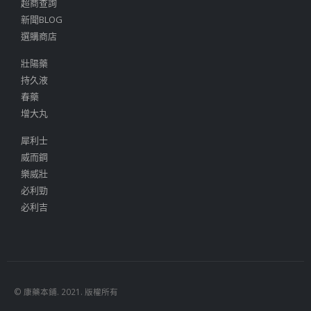
超商查詢
新聞BLOG
選購商店
壯陽藥
持久液
春藥
增大丸
犀利士
威而鋼
樂威壯
必利勁
必利吉
© 康藥本鋪. 2021. 版權所有