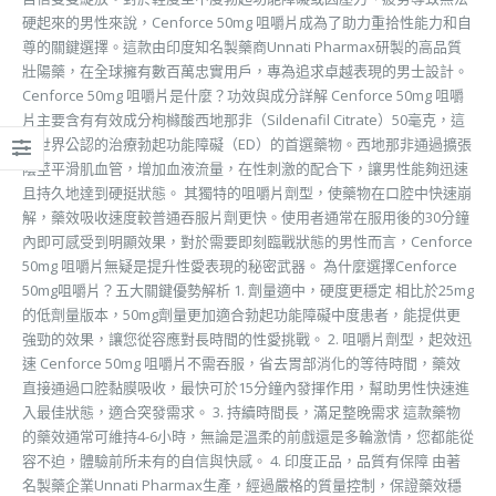
硬起來的男性來說，Cenforce 50mg 咀嚼片成為了助力重拾性能力和自
尊的關鍵選擇。這款由印度知名製藥商Unnati Pharmax研製的高品質
壯陽藥，在全球擁有數百萬忠實用戶，專為追求卓越表現的男士設計。
Cenforce 50mg 咀嚼片是什麼？功效與成分詳解 Cenforce 50mg 咀嚼
片主要含有有效成分枸櫞酸西地那非（Sildenafil Citrate）50毫克，這
是世界公認的治療勃起功能障礙（ED）的首選藥物。西地那非通過擴張
陰莖平滑肌血管，增加血液流量，在性刺激的配合下，讓男性能夠迅速
且持久地達到硬挺狀態。 其獨特的咀嚼片劑型，使藥物在口腔中快速崩
解，藥效吸收速度較普通吞服片劑更快。使用者通常在服用後的30分鐘
內即可感受到明顯效果，對於需要即刻臨戰狀態的男性而言，Cenforce
50mg 咀嚼片無疑是提升性愛表現的秘密武器。 為什麼選擇Cenforce
50mg咀嚼片？五大關鍵優勢解析 1. 劑量適中，硬度更穩定 相比於25mg
的低劑量版本，50mg劑量更加適合勃起功能障礙中度患者，能提供更
強勁的效果，讓您從容應對長時間的性愛挑戰。 2. 咀嚼片劑型，起效迅
速 Cenforce 50mg 咀嚼片不需吞服，省去胃部消化的等待時間，藥效
直接通過口腔黏膜吸收，最快可於15分鐘內發揮作用，幫助男性快速進
入最佳狀態，適合突發需求。 3. 持續時間長，滿足整晚需求 這款藥物
的藥效通常可維持4-6小時，無論是溫柔的前戲還是多輪激情，您都能從
容不迫，體驗前所未有的自信與快感。 4. 印度正品，品質有保障 由著
名製藥企業Unnati Pharmax生產，經過嚴格的質量控制，保證藥效穩