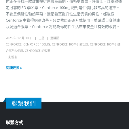
你正在尋找一款效果接近原廠威而鋼、價格更實惠、評價佳、且藥效穩
定可靠的 ED 學名藥，Cenforce 100mg 絕對是性價比非常高的選擇。
不論是偶發性勃起障礙，還是希望提升性生活品質的男性，都能從
Cenforce 中獲得明顯改善。只要依照正確方式使用，並確認自身健康
狀況適合服藥，Cenforce 將能為你的性生活帶來安全且有效的改變。
2025 年 12 月 10 日
王晶
壯陽藥
CENFORCE
,
CENFORCE 100MG
,
CENFORCE 100MG 的功效
,
CENFORCE 100MG 適
合哪些人使用
,
CENFORCE 的效果
0 則留言
閱讀更多 »
聯繫我們
聯繫方式