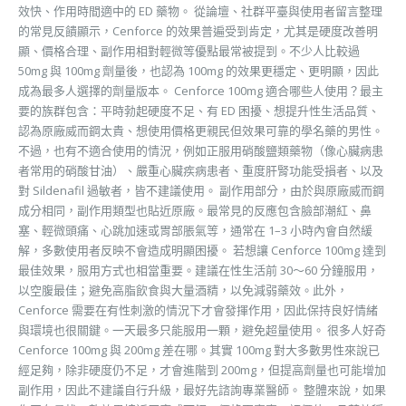
效快、作用時間適中的 ED 藥物。 從論壇、社群平臺與使用者留言整理
的常見反饋顯示，Cenforce 的效果普遍受到肯定，尤其是硬度改善明
顯、價格合理、副作用相對輕微等優點最常被提到。不少人比較過
50mg 與 100mg 劑量後，也認為 100mg 的效果更穩定、更明顯，因此
成為最多人選擇的劑量版本。 Cenforce 100mg 適合哪些人使用？最主
要的族群包含：平時勃起硬度不足、有 ED 困擾、想提升性生活品質、
認為原廠威而鋼太貴、想使用價格更親民但效果可靠的學名藥的男性。
不過，也有不適合使用的情況，例如正服用硝酸鹽類藥物（像心臟病患
者常用的硝酸甘油）、嚴重心臟疾病患者、重度肝腎功能受損者、以及
對 Sildenafil 過敏者，皆不建議使用。 副作用部分，由於與原廠威而鋼
成分相同，副作用類型也貼近原廠。最常見的反應包含臉部潮紅、鼻
塞、輕微頭痛、心跳加速或胃部脹氣等，通常在 1–3 小時內會自然緩
解，多數使用者反映不會造成明顯困擾。 若想讓 Cenforce 100mg 達到
最佳效果，服用方式也相當重要。建議在性生活前 30～60 分鐘服用，
以空腹最佳；避免高脂飲食與大量酒精，以免減弱藥效。此外，
Cenforce 需要在有性刺激的情況下才會發揮作用，因此保持良好情緒
與環境也很關鍵。一天最多只能服用一顆，避免超量使用。 很多人好奇
Cenforce 100mg 與 200mg 差在哪。其實 100mg 對大多數男性來說已
經足夠，除非硬度仍不足，才會進階到 200mg，但提高劑量也可能增加
副作用，因此不建議自行升級，最好先諮詢專業醫師。 整體來說，如果