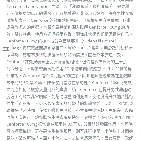
Centurion Laboratories 生產，以「和原廠威而鋼相同成分、效果穩
定、價格更親民」的優勢，在各地獲得大量使用者好評。許多男性在嘗
試後都表示，Cenforce 的效果貼近原廠，但價格卻更容易負擔，因此
成為許多人的首選。本篇文章將帶你深入瞭解 Cenforce 100mg 的功
效、藥效特色、使用方式與適用族群，讓你能快速判斷是否適合自己。
Cenforce 100mg 的核心成分為西地那非（Sildenafil Citrate）
100mg，與原廠威而鋼完全相同，屬於 PDE5 抑製劑，用於改善勃起功
能障礙、硬度不足與勃起維持時間短的情況。因為作用原理一致，
Cenforce 在效果表現上與原廠高度相似，但價格約為原廠的三分之一
到五分之一。對於需要長期使用 ED 藥物或偶爾想提升性生活品質的男
性來說，Cenforce 是性價比極高的選擇，因此也難怪會成為在臺灣非
常常見的 ED 學名藥。 許多使用者最在意的是：Cenforce 100mg 的效
果到底如何？根據大量用戶的真實回饋，Cenforce 在提升男性勃起硬
度方面的效果非常明顯，能幫助陰莖順利充血，使硬度提升到適合進行
性生活的程度，不少人甚至表示與年輕時的狀態接近。此外，它也能協
助維持勃起時間，使整個過程更順暢，不容易中途疲軟，更能在一段時
間後再次進行，讓整體性生活表現更持久、更穩定。 在見效時間方面，
Cenforce 100mg 通常會在服用後 30 至 60 分鐘開始發揮作用，空腹時
吸收速度最快；若在高油脂餐後服用，則可能延後至一小時以上才開始
見效。藥效可維持 4 至 6 小時左右，之後會逐漸降低，因此算是一款起