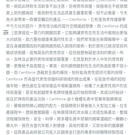
勢。倘若此時對生活飲食不加注意，忽視男性保健，就極易在不經意間
患上前列腺病症，進而對性生活品質產生嚴重影響。但不必擔憂，今天
為大家帶來一款備受矚目的產品 ——Cenforce，它有望為男性健康帶
來全方位的提升。 男性性功能的提升空間遠超想像，而 Cenforce 的成
分正是激發這一潛力的關鍵因素。它能夠讓男性在性生活中展現出更強
大的狀態，助力重拾健康美滿的性生活。我們常常能在新聞報導中，或
是在身邊聽聞因前列腺問題而陷入困境的案例。對於那些已經深受前列
腺症狀困擾、追悔莫及的男性而言，這些經歷無疑是深刻的教訓。所
以，及時且必要的男性保健至關重要，尤其是對於步入中年的男性群
體，更應給予高度關注。畢竟，前列腺問題對性生活的負面影響不容小
覷，而 Cenforce 憑藉其全面的藥效，恰好能為男性提供可靠的保障。
Cenforce 作為當代男性保健科研領域的傑出成果，在投放市場的短短
幾年間，便迅速在全球保健品市場嶄露頭角，收穫了大量男性用戶的支
持與喜愛，甚至有超越眾多老牌保健產品的強勁勢頭。其成功的秘訣，
就在於神奇的產品功效。Cenforce 由十幾種名貴中草藥萃取精華成
分，嚴格按照精心調配的配方，經過精密計算後進入大型加工廠。在生
產過程中，歷經層層篩選，在無菌環境的流水線上完成包裝產出，整個
流程確保綠色、安全、科學。將多種名貴中草藥的精華濃縮於一顆顆小
藥丸中，既符合當代年輕人對便捷、高效的需求，又契合新的健康觀
念。這款產品由研發公司投入巨額資金打造的專業科研團隊研製而成，