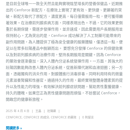
是目前全球唯一一款全天然且能夠實現陰莖增長的營養保健品。近期推
出的 Cenforce 新配方，在療效上實現了更有效、更快捷、更顯著的突
破。新配方取代了原配方，濃度更高，每日僅需服用一粒，便可獲得顯
著效果。在治療前列腺疾病方面，同樣表現出色。不過，它的效果更側
重於長期保健，需逐步發揮作用，並非速成，因此需要用戶長期服用並
保持耐心。尤為突出的是，Cenforce 成功解決了人工制藥可能帶來的
副作用問題，為人體提供了極為安全健康的服藥體驗，僅憑這一點，便
足以在眾多壯陽產品中脫穎而出。 要想充分發揮 Cenforce 的保健效果
以及對前列腺疾病的治療作用，堅持長期服用是關鍵。因為 Cenforce
的藥效會逐漸疊加，深入人體內分泌系統發揮作用。一方面，其強大的
壯陽因數能夠改善人體內分泌系統，促進新陳代謝和血液迴圈；另一方
面，憑藉獨有的消炎作用，對腺體進行消毒排毒，同時利用特有的微量
元素滋養腎臟和性器官。通過持久的作用，最終實現整體身體素質的提
升以及性能力的增強，有效解決前列腺症狀問題，幫助男性重獲健康、
持久的體魄。如果您正為男性健康問題而煩惱，不妨嘗試 Cenforce，
開啟您的健康新旅程。
2025 年 4 月 4 日
王晶
壯陽藥
CENFORCE
,
CENFORCE 的成分
,
CENFORCE 的藥效
0 則留言
閱讀更多 »