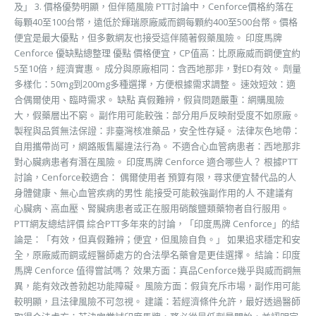
及」 3. 價格優勢明顯，但伴隨風險 PTT討論中，Cenforce價格約落在
每顆40至100台幣，遠低於輝瑞原廠威而鋼每顆約400至500台幣。價格
便宜是最大優點，但多數網友也接受這伴隨著假藥風險。 印度馬牌
Cenforce 優缺點總整理 優點 價格便宜，CP值高：比原廠威而鋼便宜約
5至10倍，經濟實惠。 成分與原廠相同：含西地那非，對ED有效。 劑量
多樣化：50mg到200mg多種選擇，方便根據需求調整。 速效短效：適
合偶爾使用、臨時需求。 缺點 真假難辨，假貨問題嚴重：網購風險
大，假藥層出不窮。 副作用可能較強：部分用戶反映耐受度不如原廠。
製程與品質無法保證：非臺灣核准藥品，安全性存疑。 法律灰色地帶：
自用攜帶尚可，網路販售屬違法行為。 不適合心血管病患者：西地那非
對心臟病患者有潛在風險。 印度馬牌 Cenforce 適合哪些人？ 根據PTT
討論，Cenforce較適合： 偶爾使用者 預算有限，尋求便宜替代品的人
身體健康、無心血管疾病的男性 能接受可能較強副作用的人 不建議有
心臟病、高血壓、腎臟病患者或正在服用硝酸鹽類藥物者自行服用。
PTT網友總結評價 綜合PTT多年來的討論，「印度馬牌 Cenforce」的結
論是：「有效，但真假難辨；便宜，但風險自負。」 如果追求穩定和安
全，原廠威而鋼或經醫師處方的合法學名藥會是更佳選擇。 結論：印度
馬牌 Cenforce 值得嘗試嗎？ 效果方面：真品Cenforce幾乎與威而鋼無
異，能有效改善勃起功能障礙。 風險方面：假貨充斥市場，副作用可能
較明顯，且法律風險不可忽視。 建議：若經濟條件允許，最好透過醫師