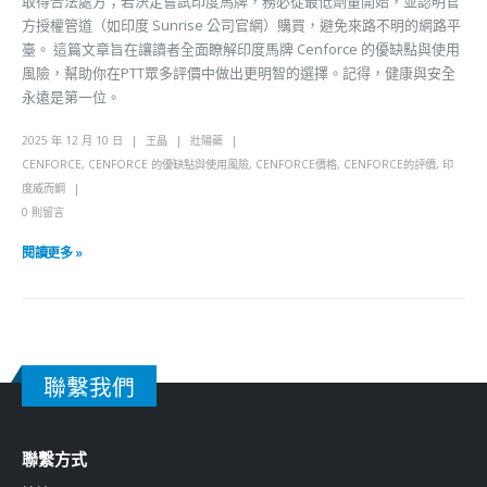
取得合法處方；若決定嘗試印度馬牌，務必從最低劑量開始，並認明官
方授權管道（如印度 Sunrise 公司官網）購買，避免來路不明的網路平
臺。 這篇文章旨在讓讀者全面瞭解印度馬牌 Cenforce 的優缺點與使用
風險，幫助你在PTT眾多評價中做出更明智的選擇。記得，健康與安全
永遠是第一位。
2025 年 12 月 10 日
王晶
壯陽藥
CENFORCE
,
CENFORCE 的優缺點與使用風險
,
CENFORCE價格
,
CENFORCE的評價
,
印
度威而鋼
0 則留言
閱讀更多 »
聯繫我們
聯繫方式