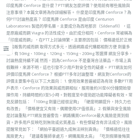
印度馬牌 Cenforce 是什麼？PTT網友怎麼評價？使用前有哪些風險與
注意事項？本篇文章將為你詳細解答。 什麼是印度馬牌 Cenforce？為
何PTT討論熱度高？ 印度馬牌 Cenforce 是由印度 Centurion
Laboratories 製造的學名藥，主要成分為西地那非（Sildenafil），這
是原廠威而鋼 Viagra 的活性成分。由於成分相同，Cenforce 常被稱為
「印度威而鋼」，在PTT上討論頻繁，主要原因包括： 價格遠低於正規
藥局販售的威而鋼 取得方式多元，透過網路或代購都相對方便 劑量多
樣，有 50mg、100mg、120mg、150mg、200mg 等選擇 網友分享多，
討論熱度持續不減 然而，因為Cenforce 不是臺灣合法藥品，市場上真
假難辨，來源不明，這也引發不少用戶對安全性的疑慮。 PTT網友如何
評價印度馬牌 Cenforce？ 根據PTT多年討論整理，網友對Cenforce的
評價主要集中在以下三大面向： 1. 使用效果普遍被認為有效 多數PTT用
戶表示，Cenforce 的效果與威而鋼相似，服用後約30至60分鐘開始發
揮作用，持續時間約3至5小時。對輕度至中度勃起功能障礙者有效。常
見反饋包括： 「100mg 劑量已經很足夠」 「硬度明顯提升，持久力也
有改善」 「價格便宜又有效，偶爾使用CP值很高」 2. 假藥與安全風險
是討論重點 PTT網友普遍警告，網路購買Cenforce最大風險是買到假
貨。許多用戶反映吃到無效或劣質產品，有些懷疑含有非法成分。風險
提醒常見如下： 「網拍平臺超過九成無法辨別真偽」 「價格過低往往
風險更大」 「建議看醫師拿處方，網購風險太高」 「吃到假藥後悔莫