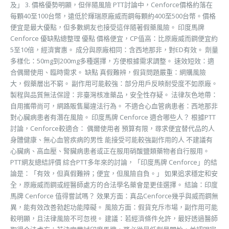
及」 3. 價格優勢明顯，但伴隨風險 PTT討論中，Cenforce價格約落在
每顆40至100台幣，遠低於輝瑞原廠威而鋼每顆約400至500台幣。價格
便宜是最大優點，但多數網友也接受這伴隨著假藥風險。 印度馬牌
Cenforce 優缺點總整理 優點 價格便宜，CP值高：比原廠威而鋼便宜約
5至10倍，經濟實惠。 成分與原廠相同：含西地那非，對ED有效。 劑量
多樣化：50mg到200mg多種選擇，方便根據需求調整。 速效短效：適
合偶爾使用、臨時需求。 缺點 真假難辨，假貨問題嚴重：網購風險
大，假藥層出不窮。 副作用可能較強：部分用戶反映耐受度不如原廠。
製程與品質無法保證：非臺灣核准藥品，安全性存疑。 法律灰色地帶：
自用攜帶尚可，網路販售屬違法行為。 不適合心血管病患者：西地那非
對心臟病患者有潛在風險。 印度馬牌 Cenforce 適合哪些人？ 根據PTT
討論，Cenforce較適合： 偶爾使用者 預算有限，尋求便宜替代品的人
身體健康、無心血管疾病的男性 能接受可能較強副作用的人 不建議有
心臟病、高血壓、腎臟病患者或正在服用硝酸鹽類藥物者自行服用。
PTT網友總結評價 綜合PTT多年來的討論，「印度馬牌 Cenforce」的結
論是：「有效，但真假難辨；便宜，但風險自負。」 如果追求穩定和安
全，原廠威而鋼或經醫師處方的合法學名藥會是更佳選擇。 結論：印度
馬牌 Cenforce 值得嘗試嗎？ 效果方面：真品Cenforce幾乎與威而鋼無
異，能有效改善勃起功能障礙。 風險方面：假貨充斥市場，副作用可能
較明顯，且法律風險不可忽視。 建議：若經濟條件允許，最好透過醫師