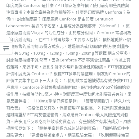
印度馬牌 Cenforce 是什麼？PTT網友怎麼評價？使用前有哪些風險與
注意事項？本篇文章將為你詳細解答。 什麼是印度馬牌 Cenforce？為
何PTT討論熱度高？ 印度馬牌 Cenforce 是由印度 Centurion
Laboratories 製造的學名藥，主要成分為西地那非（Sildenafil），這
是原廠威而鋼 Viagra 的活性成分。由於成分相同，Cenforce 常被稱為
「印度威而鋼」，在PTT上討論頻繁，主要原因包括： 價格遠低於正規
藥局販售的威而鋼 取得方式多元，透過網路或代購都相對方便 劑量多
樣，有 50mg、100mg、120mg、150mg、200mg 等選擇 網友分享多，
討論熱度持續不減 然而，因為Cenforce 不是臺灣合法藥品，市場上真
假難辨，來源不明，這也引發不少用戶對安全性的疑慮。 PTT網友如何
評價印度馬牌 Cenforce？ 根據PTT多年討論整理，網友對Cenforce的
評價主要集中在以下三大面向： 1. 使用效果普遍被認為有效 多數PTT用
戶表示，Cenforce 的效果與威而鋼相似，服用後約30至60分鐘開始發
揮作用，持續時間約3至5小時。對輕度至中度勃起功能障礙者有效。常
見反饋包括： 「100mg 劑量已經很足夠」 「硬度明顯提升，持久力也
有改善」 「價格便宜又有效，偶爾使用CP值很高」 2. 假藥與安全風險
是討論重點 PTT網友普遍警告，網路購買Cenforce最大風險是買到假
貨。許多用戶反映吃到無效或劣質產品，有些懷疑含有非法成分。風險
提醒常見如下： 「網拍平臺超過九成無法辨別真偽」 「價格過低往往
風險更大」 「建議看醫師拿處方，網購風險太高」 「吃到假藥後悔莫