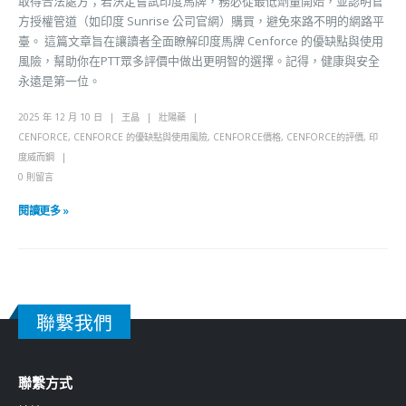
取得合法處方；若決定嘗試印度馬牌，務必從最低劑量開始，並認明官
方授權管道（如印度 Sunrise 公司官網）購買，避免來路不明的網路平
臺。 這篇文章旨在讓讀者全面瞭解印度馬牌 Cenforce 的優缺點與使用
風險，幫助你在PTT眾多評價中做出更明智的選擇。記得，健康與安全
永遠是第一位。
2025 年 12 月 10 日
王晶
壯陽藥
CENFORCE
,
CENFORCE 的優缺點與使用風險
,
CENFORCE價格
,
CENFORCE的評價
,
印
度威而鋼
0 則留言
閱讀更多 »
聯繫我們
聯繫方式