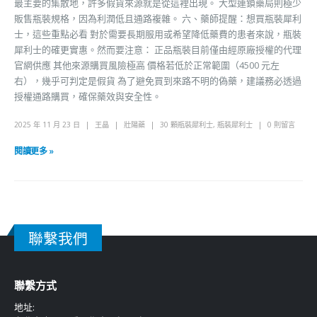
最主要的集散地，許多假貨來源就是從這裡出現。 大型連鎖藥局則極少
販售瓶裝規格，因為利潤低且通路複雜。 六、藥師提醒：想買瓶裝犀利
士，這些重點必看 對於需要長期服用或希望降低藥費的患者來說，瓶裝
犀利士的確更實惠。然而要注意： 正品瓶裝目前僅由經原廠授權的代理
官網供應 其他來源購買風險極高 價格若低於正常範圍（4500 元左
右），幾乎可判定是假貨 為了避免買到來路不明的偽藥，建議務必透過
授權通路購買，確保藥效與安全性。
2025 年 11 月 23 日
王晶
壯陽藥
30 顆瓶裝犀利士
,
瓶裝犀利士
0 則留言
閱讀更多 »
聯繫我們
聯繫方式
地址: