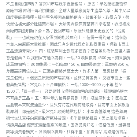
不是自砸招牌嗎？ 答案和市場競爭直接相關。 原因：學名藥崛起衝擊
原廠市場 犀利士專利到期後，全球大量藥廠開始生產學名藥，其中又以
印度藥廠最積極。這些學名藥因為價格便宜、效果不錯、取得方便，很
快就佔據大部分壯陽藥市場。 大量患者從原廠藥轉向學名藥，造成禮來
藥廠的銷量明顯下滑。為了挽回市場，原廠只能推出更親民的「促銷
裝」——也就是現在大家看到的瓶裝犀利士。 值得一提的是： 這個版
本並未由原廠大量推廣，因此只有少數代理商能取得供貨，導致市面上
正品流通非常少。 四、瓶裝犀利士到底多便宜？價格差別為什麼讓人誤
會是假藥？ 以我們官方通路為例，一瓶 30 顆售價為 4500 元。如果換算
成單顆價格： 30 顆瓶裝：平均每顆 150 元 四顆裝原盒：單顆約 350 元
差距高達兩倍以上。 正因為價格差距太大，許多人第一反應就是「這一
定是假藥」。但這是原廠的市場策略，並非品質差異。 反觀市面上一些
假藥販售點，常見以下不合理價格： 一瓶 1000～3000 元不等 甚至
1500 元「買一送一」 只要是對市場稍微瞭解的就知道，這類價格根本
不可能是正品。 五、哪些地方最容易買到「假」瓶裝犀利士？ 因為正
品瓶裝本來就流通量少、且只有特定代理商能取得，目前市面上多數瓶
裝犀利士都是假貨。最常見出現的地點包括： 小型實體藥局 這些藥局
通常無法直接向原廠取得瓶裝貨源，多半從網路批貨，因此風險極高。
情趣用品店 假藥氾濫最嚴重的地區，因為品牌知名、價格低廉，最容易
誤導消費者購買。 各類網路賣場、社群平臺、拍賣網站 網路是仿冒品