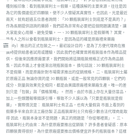
種刻板印象：看到瓶裝犀利士＝假藥。這種誤解的主要來源，往往是因
為它的售價遠低於四顆裝，使不少人懷疑其真實性。 也因此，光是最近
兩天，就有超過五位患者詢問：「30 顆瓶裝犀利士到底是不是真的？」
作為長期提供諮詢的藥師，我們認為非常有必要把這個問題講清楚，讓
大家能安心用藥、避免受騙。 一、30 顆瓶裝犀利士是假藥嗎？ 其實，
許多人之所以會看到瓶裝犀利士，是因為這的確是原廠禮來藥廠
（Lilly）推出的正式包裝之一。最初設計目的，是為了方便代理商在推
廣時提供給患者試用或體驗，因此我們也確實曾將瓶裝版本作為贈品提
供。 但後來因應原廠要求，我們開始將這類瓶裝規格正式作為商品銷
售，因此市面上才會逐漸出現瓶裝版本。 換句話說：30 顆瓶裝犀利士
不是假藥，而是原廠針對市場需求推出的促銷規格。 二、瓶裝犀利士屬
於原廠正品 無論你買的是 30 顆瓶裝，或是一般常見的四顆裝，它們的
成分、劑量與效果完全相同，都是由美國原廠禮來藥廠生產。唯一的差
別只是「包裝」與「價格策略」。 然而，由於市面上存在大量仿冒品，
加上一些媒體報導錯誤引導，導致不少人誤以為「只要是瓶裝就是假
藥」。實際情況是： 瓶裝犀利士有正品，也有大量假貨 市面上看到的
假藥多半來自非法工廠仿製 正品瓶裝犀利士只有極少數合法代理商能取
得 因此，瓶裝本身並不是問題，真正的問題是「你從哪裡買」。 三、
瓶裝犀利士的由來：為什麼原廠要推出促銷裝？ 許多患者會疑惑：原本
四顆裝賣得很好，為什麼原廠還要推出價格便宜許多的瓶裝版本？這樣