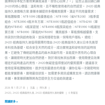
選擇純草本配方後效果讓我滿意，自信心回來了。」 這些正面回饋凸顯
2H2D的核心價值：溫和有效，且不犧牲使用者的自然感受。 2H2D 經典
版持久液價格方案 康藥本鋪提供多種購買選擇，滿足不同用量需求：
單瓶體驗價：NT$1099 2瓶優惠組合：NT$1990（省NT$208） 3瓶季度
組合：NT$2890 4瓶半年方案：NT$3690 5瓶超值組合：NT$4290（單
瓶約NT$858） 6瓶家庭號：NT$4990 8瓶囤貨組合：NT$5990 10瓶最划
算方案：NT$6990（單瓶約NT$699） 購買越多，單瓶價格越優惠。支
持貨到付款與超商取貨，並採用隱密包裝，保障用戶隱私。 總結：
2H2D 經典版持久液值得選擇的理由 2H2D 經典版持久液以日本先進草
本科技為基礎，結合安全天然的成分，成功實現溫和卻有效的延時效
果。它避免了傳統延時產品的麻木與副作用，並能提升男性的心理自
信，讓親密時光更加自然舒適。 對於尋找無添加西藥、使用簡便且效果
穩定的延時產品的男性，2H2D無疑是值得嘗試的優質選擇。建議首次
使用從單瓶體驗開始，逐步找到最適合的用量，讓你在每一次親密時刻
都能掌握節奏，展現最佳狀態。 如需更多資訊或購買支持，請訪問康藥
本鋪，專業藥師團隊將為您提供全方位協助與建議。
2026 年 1 月 27 日
王晶
持久液
2H2D
,
2H2D 經典版持久液
,
2H2D 經典版持久液的優勢
0 則留言
閱讀更多 »