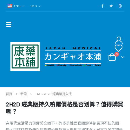
ENG
USD
0
首頁
新聞
TAG -
2H2D 經典版持久液
2H2D 經典版持久噴霧價格是否划算？值得購買
嗎？
在現代生活壓力與疲勞交織下，許多男性面臨關鍵時刻表現不佳的困
擾，這往往成為難以啟齒的心理負擔。針對這種狀況，日本丸榮生物藥