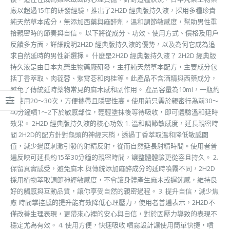
廠以超過15年的研發經驗，推出了2H2D 經典版持久液，採用多種珍貴
純天然草本成分，無添加西藥與麻醉劑，溫和調節敏感度，幫助男性重
拾親密時的節奏與自信。 以下將從成分、功效、使用方式、價格及用戶
反饋多方面，詳細說明2H2D 經典版持久液的優勢，以及為何它成為追
求自然延時的男性新選擇。 什麼是2H2D 經典版持久液？ 2H2D 經典版
持久液是由日本丸榮生物藥廠研發，主打純天然草本配方，主要成分包
括丁香萃取、肉蓯蓉、紫霄芲和肉桂等。此產品不含酒精與西藥成分，
避免了傳統延時藥物常見的麻木感和副作用。 產品容量為10ml，一瓶約
可使用20～30次，方便攜帶且隱密性高。使用前只需於親密行為前30～
40分鐘噴1～2下於敏感部位，輕輕塗抹後等待吸收，即可體驗溫和延時
效果。 2H2D 經典版持久液的核心功效 1. 溫和調節敏感度，延長親密時
間 2H2D的配方針對龜頭的神經末梢，透過丁香萃取溫和降低敏感閾
值，減少過度刺激引發的射精反射，從而自然延長射精時間。使用者普
遍反映可延長約15至30分鐘的親密時間，讓整體體驗更從容且持久。 2.
保留真實感受，避免麻木 與傳統添加麻醉成分的延時噴霧不同，2H2D
採用植物萃取調節神經敏感度，不會讓身體產生麻木或遲鈍感，維持良
好的觸感與互動品質，讓你享受自然的親密過程。 3. 提升自信，減少焦
慮 時間掌控感的提升能有效降低心理壓力，使用者普遍表示，2H2D不
僅改善生理表現，更帶來心裡的安心與自信，對於因壓力導致的表現不
穩定尤為有效。 4. 使用方便，快速吸收 噴霧設計讓使用簡單快捷，噴