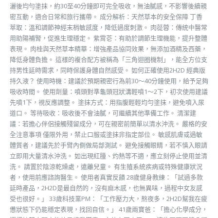
灑後均勻塗抹，約30至40分鐘即可完全吸收，無油膩感，不影響後續親
密互動，適合日常和旅行攜帶。 成分解析：天然草本的安全保障 丁香
萃取：溫和調節神經末梢敏感度，降低過度刺激。 肉蓯蓉：傳統中醫常
用助陽補腎，促進生理穩定。 紫霄芲：有助於調節生理機能，提升整體
表現。 肉桂與天然草本精華：增強產品協同效果，無添加酒精及西藥，
降低身體負擔。 這樣的複合配方被稱為「三角迴圈機制」，能全方位支
持男性延時需求，同時保護身體自然感受。 如何正確使用2H2D 經典版
持久液？ 使用時機：建議於預期親密行為前30～40分鐘使用，給予足夠
吸收時間。 使用劑量：噴頭對準龜頭冠狀溝輕噴1～2下，初次使用建議
先噴1下，視反應調整。 塗抹方式：用指腹輕輕均勻塗抹，避免噴入尿
道口。 等待吸收：吸收後不會油膩，可繼續其他準備工作。 清潔建
議：若擔心伴侶接觸殘留成分，可在親密前簡單以清水沖洗。 嚴格的安
全注意事項 僅限外用，禁止口服或塗抹非指定部位。 敏感肌膚或過敏
體質者，建議先於手臂內側做局部測試。 避免接觸眼睛，若不慎入眼請
立即用大量清水沖洗。 如出現紅腫、灼熱等不適，應立刻停止使用並清
洗。 請置於陰涼乾燥處，遠離兒童。 有生殖系統疾病或特殊健康狀況
者，使用前應諮詢醫生。 使用者真實反饋 28歲健身教練：「試過多款
延時產品，2H2D是最自然的，沒有麻木感，也無異味，過程中女友感
受也很好。」 33歲科技業PM：「工作壓力大，熬夜多，2H2D幫我在疲
憊狀態下仍能穩定表現，找回自信。」 41歲兩寶爸：「擔心化學成分，