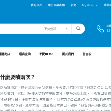
我的賬戶
關於康藥本鋪
新聞
My Wishlist
購物
加
所有分類
L
選購商店
超商查詢
新聞BLOG
關於我們
留言板
為什麼要噴兩次？
以品質穩定、成分溫和而受到信賴。今天要介紹的這款「日本丸榮2h2d
延時噴劑。它採用多種天然植物提取成分，標榜無麻木感、不影響口交體
產品的特點、使用方法與注意事項。 日本丸榮2h2d持久液金尊版的基本
，規格為10ml。產地方面，原液為日本進口，確保了品質與來源的穩定