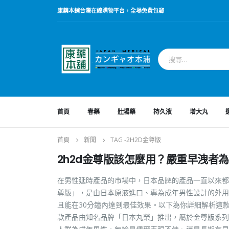
康藥本鋪台灣在線購物平台，全場免費包郵
首頁
春藥
壯陽藥
持久液
增大丸
首頁
新聞
TAG -
2H2D金尊版
2h2d金尊版該怎麼用？嚴重早洩者
在男性延時產品的市場中，日本品牌的產品一直以來都
尊版」，是由日本原液進口、專為成年男性設計的外用
且能在30分鐘內達到最佳效果。以下為你詳細解析這款
款產品由知名品牌「日本丸榮」推出，屬於金尊版系列