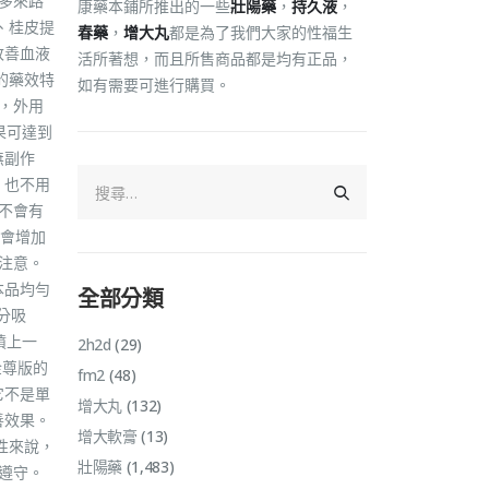
許多來路
康藥本鋪所推出的一些
壯陽藥
，
持久液
，
、桂皮提
春藥
，
增大丸
都是為了我們大家的性福生
改善血液
活所著想，而且所售商品都是均有正品，
的藥效特
如有需要可進行購買。
，外用
果可達到
無副作
，也不用
上不會有
會增加
要注意。
本品均勻
全部分類
分吸
噴上一
2h2d
(29)
金尊版的
fm2
(48)
它不是單
增大丸
(132)
善效果。
增大軟膏
(13)
性來說，
壯陽藥
(1,483)
要遵守。