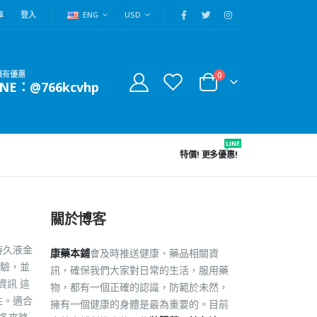
車
登入
ENG
USD
賴有優惠
0
INE：@766kcvhp
LINE
特價!
更多優惠!
關於博客
持久液金
康藥本鋪
會及時推送健康、藥品相關資
驗，並
訊，確保我們大家對日常的生活，服用藥
資訊 這
物，都有一個正確的認識，防範於未然，
性。適合
擁有一個健康的身體是最為重要的。目前