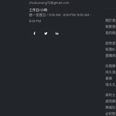
chuliuxiang72@gmail.com
工作日/小時:
週一至週日 / 9:00 AM - 8:00 PM/ 8:00 AM -
關於我
8:00 PM
聯繫我
我的賬
超商查
新聞BL
選購商
壯陽藥
持久液
春藥
增大丸
犀利士
威而鋼
樂威壯
必利勁