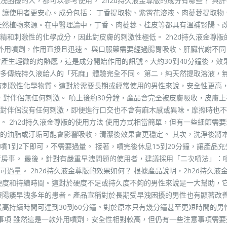
困擾的人，都可以參考使用。 2h2d持久液金尊版的成分有哪些？ 與
分，讓使用者更安心。成分包括： 丁香提取物、紫霄花溶液、肉蓯蓉提取物
天然植物來源。在中醫理論中，丁香、肉蓯蓉、桂皮等都具有溫補腎陽、
精和刺激性的化學成分，因此對皮膚的刺激性極低。 2h2d持久液金尊版
，外用噴劑，作用直接且迅速。 與口服藥需要經過腸胃吸收、肝臟代謝不同
產生輕微的灼熱感，這是成分開始作用的訊號。大約30到40分鐘後，效
多傳統持久液給人的「死麻」體驗完全不同。 第二，純天然提取溶液，
有刺激性化學物質。這對於需要長期或經常使用的男性來說，安全性更高
，對伴侶無任何刺激。 噴上後約30分鐘，產品會完全被皮膚吸收，皮膚
對伴侶沒有任何刺激，即便進行口交也不會有麻木感或異味。摩擦時也不
 2h2d持久液金尊版的使用方法 使用方式相當簡單，但有一些細節需
的油脂或汙垢可能會影響吸收，清潔後效果會更穩定。 其次，洗淨後將
1到2下即可，不需要過量。 接著，噴完後休息15到20分鐘，讓產品充
行房事。 最後，針對有嚴重早洩問題的使用者，建議採用「二次噴法」：
過量。 2h2d持久液金尊版的效果如何？ 根據產品說明，2h2d持久液
硬度和持續時間。這對於硬度不足或持久度不夠的男性來說是一大幫助，
療陽痿早洩多年的患者。產品宣稱對於長期受早洩困擾的男性也有顯著改
最高持續時間可達到30到60分鐘。對於原本只有幾分鐘甚至更短時間的男
意事項 雖然這是一款外用噴劑，安全性相對較高，但仍有一些注意事項需