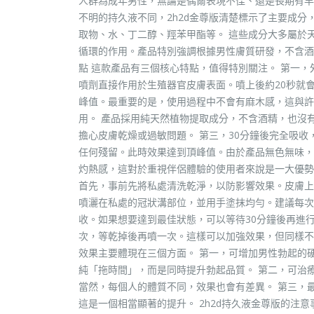
人群為成年男性，無論是偶爾表現不佳、還是長期有早洩
不明的持久液不同，2h2d金尊版清楚標示了主要成
取物、水、丁二醇、羥苯甲酯等。 這些成分大多屬於
循環的作用。產品特別強調根據男性膚質研發，不含酒
點 這款產品有三個核心特點，值得特別關注。 第一
噴劑直接作用於生殖器官皮膚表面。噴上後約20秒就會
峰值。最重要的是，使用過程中不會有麻木感，這與許
用。 產品採用純天然植物提取成分，不含酒精，也沒
擔心皮膚乾燥或過敏問題。 第三，30分鐘後完全吸收
任何殘留。此時效果達到頂峰值。由於產品無色無味，
灼熱感，這對於重視伴侶體驗的使用者來說是一大優勢。
首先，事前先將私處清洗乾淨，以防影響效果。皮膚上
噴灑在私處的冠狀溝部位，並用手塗抹均勻。建議每次噴
收。如果想要達到最佳狀態，可以等待30分鐘後再進
次，等乾掉後再噴一次。這樣可以加強效果，但同樣不可
效果主要體現在三個方面。 第一，可增加男性勃起的
純「拖時間」，而是同時提升勃起品質。 第二，可治
當然，每個人的體質不同，效果也會有差異。 第三，
這是一個相當顯著的提升。 2h2d持久液金尊版的注