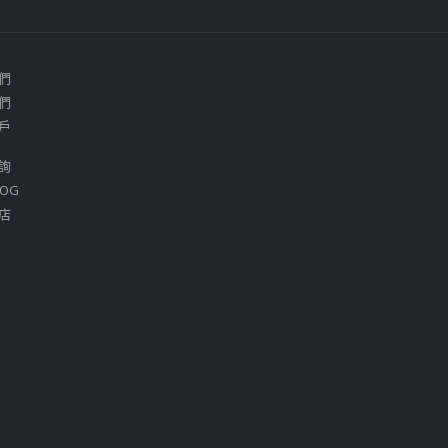
們
們
戶
詢
OG
店