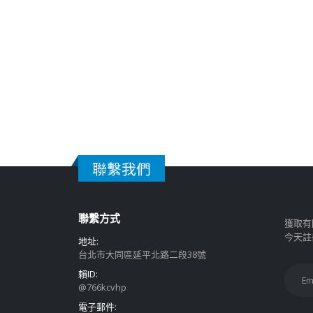
聯繫我們
聯繫方式
獲取有
今天註
地址:
台北市大同區延平北路二段38號
賴ID:
@766kcvhp
電子郵件: