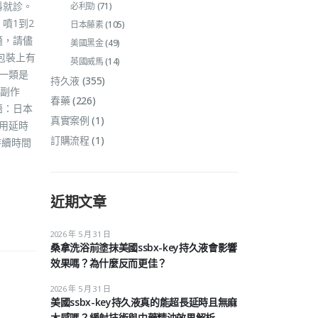
科就診。
必利勁
(71)
噴1到2
日本藤素
(105)
適，請儘
美國黑金
(49)
包裝上有
英國威馬
(14)
第一類是
持久液
(355)
副作
春藥
(226)
語：日本
真實案例
(1)
外用延時
訂購流程
(1)
持續時間
近期文章
2026 年 5 月 31 日
桑拿洗浴前塗抹美國ssbx-key持久液會影響
效果嗎？為什麼反而更佳？
2026 年 5 月 31 日
美國ssbx-key持久液真的能超長延時且無麻
木感嗎？緩射技術與中藥精油效果解析