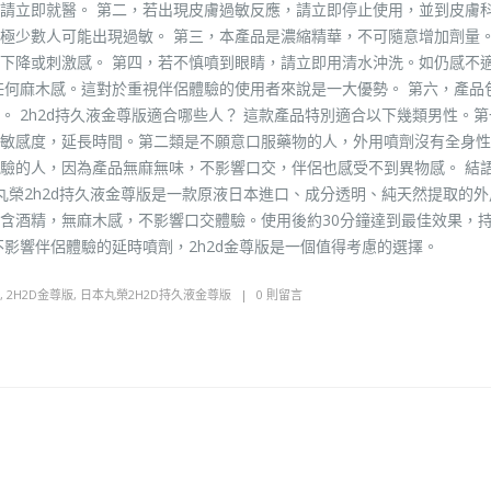
請立即就醫。 第二，若出現皮膚過敏反應，請立即停止使用，並到皮膚
極少數人可能出現過敏。 第三，本產品是濃縮精華，不可隨意增加劑量。
下降或刺激感。 第四，若不慎噴到眼睛，請立即用清水沖洗。如仍感不
任何麻木感。這對於重視伴侶體驗的使用者來說是一大優勢。 第六，產品
 2h2d持久液金尊版適合哪些人？ 這款產品特別適合以下幾類男性。
敏感度，延長時間。第二類是不願意口服藥物的人，外用噴劑沒有全身性
驗的人，因為產品無麻無味，不影響口交，伴侶也感受不到異物感。 結
本丸榮2h2d持久液金尊版是一款原液日本進口、成分透明、純天然提取的
含酒精，無麻木感，不影響口交體驗。使用後約30分鐘達到最佳效果，
不影響伴侶體驗的延時噴劑，2h2d金尊版是一個值得考慮的選擇。
,
2H2D金尊版
,
日本丸榮2H2D持久液金尊版
0 則留言