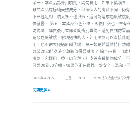
第一，本產品為外用噴劑，請勿食用。如果不慎誤食，
雖然產品標榜純天然成分，但每個人的膚質不同，仍有
下已經足夠，噴太多不僅浪費，還可能造成過度敏感度
快就醫。 第五，本產品無色無味，即便口交也不會有
防偽碼，購買後可立即查詢辨別真偽，避免買到仿冒品。
龜頭過度敏感、射精過快的人，外用噴劑可以直接降低
用，也不需要經過肝臟代謝。第三類是希望維持自然體
丸榮2h2d持久液金尊版值得嘗試嗎？ 綜合來看，日
噴劑。它採用丁香、肉蓯蓉、桂皮等多種植物成分，不
可達30到60分鐘。如果你正在尋找一款安全、溫和、
2026 年 4 月 22 日
王晶
2H2D
2H2D持久液金尊版的效果
閱讀更多 »