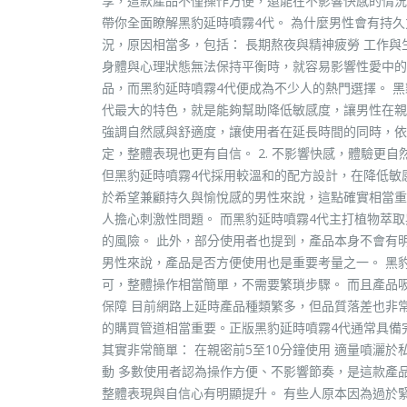
享，這款產品不僅操作方便，還能在不影響快感的情況
帶你全面瞭解黑豹延時噴霧4代。 為什麼男性會有持
況，原因相當多，包括： 長期熬夜與精神疲勞 工作與
身體與心理狀態無法保持平衡時，就容易影響性愛中的
品，而黑豹延時噴霧4代便成為不少人的熱門選擇。 黑豹
代最大的特色，就是能夠幫助降低敏感度，讓男性在親
強調自然感與舒適度，讓使用者在延長時間的同時，依
定，整體表現也更有自信。 2. 不影響快感，體驗更
但黑豹延時噴霧4代採用較溫和的配方設計，在降低敏
於希望兼顧持久與愉悅感的男性來說，這點確實相當重要
人擔心刺激性問題。 而黑豹延時噴霧4代主打植物萃
的風險。 此外，部分使用者也提到，產品本身不會有明
男性來說，產品是否方便使用也是重要考量之一。 黑
可，整體操作相當簡單，不需要繁瑣步驟。 而且產品吸
保障 目前網路上延時產品種類繁多，但品質落差也非
的購買管道相當重要。正版黑豹延時噴霧4代通常具備
其實非常簡單： 在親密前5至10分鐘使用 適量噴灑於
動 多數使用者認為操作方便、不影響節奏，是這款產品
整體表現與自信心有明顯提升。 有些人原本因為過於