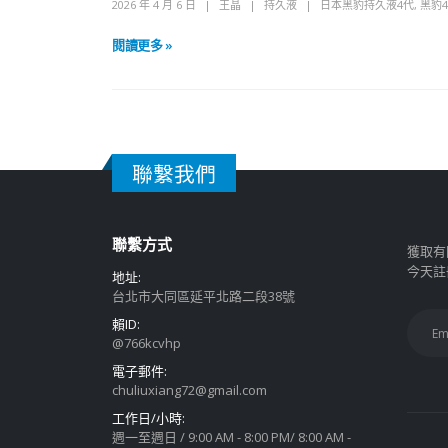
2026 年 4 月 6 日
王晶
持久液
日本黑豹持久液4代
,
黑豹
閱讀更多 »
聯繫我們
聯繫方式
獲取有
今天註
地址:
台北市大同區延平北路二段38號
賴ID:
@766kcvhp
電子郵件:
chuliuxiang72@gmail.com
工作日/小時:
週一至週日 / 9:00 AM - 8:00 PM/ 8:00 AM -