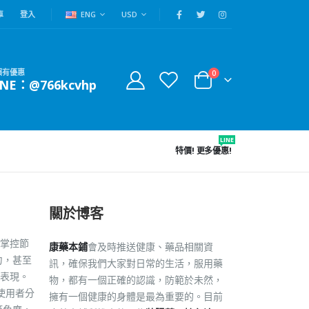
車
登入
ENG
USD
賴有優惠
0
INE：@766kcvhp
LINE
特價!
更多優惠!
關於博客
掌控節
康藥本鋪
會及時推送健康、藥品相關資
力，甚至
訊，確保我們大家對日常的生活，服用藥
表現。
物，都有一個正確的認識，防範於未然，
使用者分
擁有一個健康的身體是最為重要的。目前