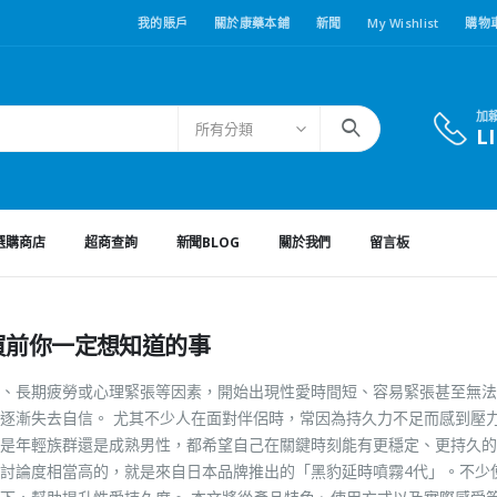
我的賬戶
關於康藥本鋪
新聞
My Wishlist
購物
加
所有分類
L
選購商店
超商查詢
新聞BLOG
關於我們
留言板
買前你一定想知道的事
、長期疲勞或心理緊張等因素，開始出現性愛時間短、容易緊張甚至無法
逐漸失去自信。 尤其不少人在面對伴侶時，常因為持久力不足而感到壓
是年輕族群還是成熟男性，都希望自己在關鍵時刻能有更穩定、更持久的
討論度相當高的，就是來自日本品牌推出的「黑豹延時噴霧4代」。不少