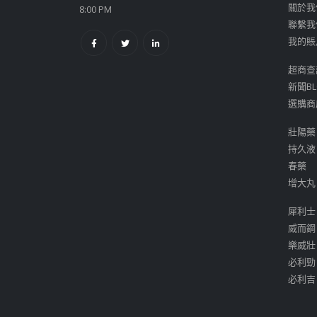
關於我
8:00 PM
聯繫我
我的賬
超商查
新聞BL
選購商
壯陽藥
持久液
春藥
增大丸
犀利士
威而鋼
樂威壯
必利勁
必利吉