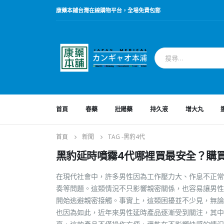
康藥本鋪台灣在線購物平台，全場免費包郵
首頁
春藥
壯陽藥
持久液
增大丸
首頁
新聞
TAG -
黑豹4代
黑豹延時噴霧4代哪裡買最安全？購
在現代社會中，許多男性因為工作壓力大、作息不正常
奏等問題。這類情況不只影響親密關係，也容易讓男性
開始逃避親密接觸。事實上，這類困擾並不少見，無論
也因為如此，近年來男性延時產品逐漸受到關注，其中