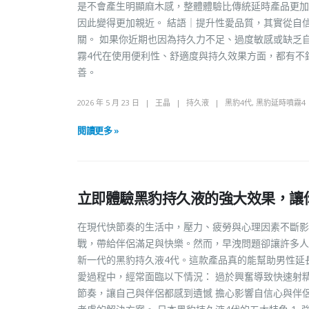
是不會產生明顯麻木感，整體體驗比傳統延時產品更加
因此變得更加親近。 結語｜提升性愛品質，其實從自
關。 如果你近期也因為持久力不足、過度敏感或缺乏
霧4代在使用便利性、舒適度與持久效果方面，都有不
善。
2026 年 5 月 23 日
王晶
持久液
黑豹4代
,
黑豹延時噴霧4
閱讀更多 »
立即體驗黑豹持久液的強大效果，讓
在現代快節奏的生活中，壓力、疲勞與心理因素不斷影
戰，帶給伴侶滿足與快樂。然而，早洩問題卻讓許多人
新一代的黑豹持久液4代。這款產品真的能幫助男性延
愛過程中，經常面臨以下情況： 過於興奮導致快速射
節奏，讓自己與伴侶都感到遺憾 擔心影響自信心與伴