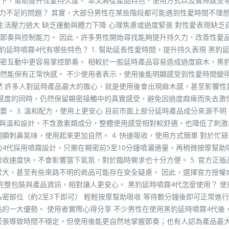
下，幫助提升性愛持久度。 本文將從產品特色、使用方式以及實際感受
久力不足的問題？ 其實，大部分男性在某些階段都可能遇到性愛時間不理
生活壓力過大 缺乏運動與體力下降 心理焦慮或過度緊張 對性愛表現缺乏自
節奏與控制能力。 因此，許多男性開始尋找能夠提升持久力、改善性愛
延時噴霧4代有哪些特色？ 1. 幫助延長性愛時間，提升持久表現 黑豹延
密互動中更容易掌控節奏。 相較於一般延時產品容易造成過度麻木，黑豹
然能保有正常快感。 不少使用者表示，使用後能明顯感受到性愛時間變
自然 許多人對延時產品最大的擔心，就是使用後會出現麻木感，甚至影響性
感度的同時，仍然保留親密接觸中的真實感受，避免因過度麻痺而失去激情
。 3. 溫和配方，使用上更安心 目前市面上部分延時產品成分來源不明
取與溫和設計，不含激素類成分，整體使用感受相對較舒適，也降低了刺激
顯刺鼻氣味，使用起來更加自然。 4. 快速吸收，使用方式簡單 對於忙
豹4代採用噴霧設計，只需在親密前5至10分鐘噴灑適量，再稍微按摩幫助
收速度快，不會影響當下氣氛，對於臨時需求也十分方便。 5. 官方正版
常大，甚至有些來路不明的商品可能存在安全疑慮。 因此，選擇官方授權
完整包裝與產品資訊，相對讓人更安心。 黑豹延時噴霧4代怎麼使用？ 使
私密部位（約2至3下即可） 輕輕按摩幫助吸收 等待數分鐘後即可正常進
的一大優勢。 使用者實際心得分享 不少男性在使用黑豹延時噴霧4代後
緊張導致時間不穩定，但使用後能更自然地掌握節奏；也有人認為產品最