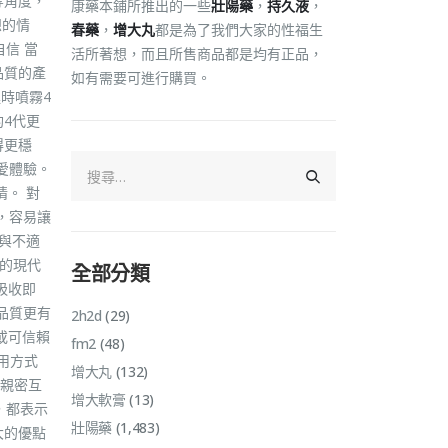
等角度，
康藥本鋪所推出的一些
壯陽藥
，
持久液
，
想的情
春藥
，
增大丸
都是為了我們大家的性福生
信 當
活所著想，而且所售商品都是均有正品，
品質的產
如有需要可進行購買。
時噴霧4
4代更
得更穩
愛體驗。
。 對
，容易讓
與不適
碌的現代
全部分類
吸收即
品質更有
2h2d
(29)
或可信賴
fm2
(48)
用方式
增大丸
(132)
行親密互
增大軟膏
(13)
，都表示
壯陽藥
(1,483)
大的優點