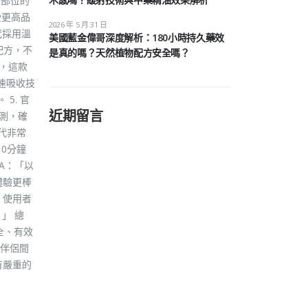
密部位的
受更高品
2026 年 5 月 31 日
代採用溫
美國藍金偉哥深度解析：180小時持久藥效
配方，不
是真的嗎？天然植物配方安全嗎？
，這款
速吸收技
5. 官
近期留言
測，確
代非常
10分鐘
A：「以
體驗更棒
 使用者
」 總
全、有效
伴侶間
有嚴重的