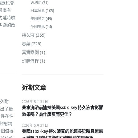
情感也會
必利勁
(71)
習慣有
日本藤素
(105)
豹延時噴
美國黑金
(49)
明顯的改
英國威馬
(14)
持久液
(355)
春藥
(226)
真實案例
(1)
訂購流程
(1)
近期文章
久耐
2026 年 5 月 31 日
桑拿洗浴前塗抹美國ssbx-key持久液會影響
出了最
效果嗎？為什麼反而更佳？
男性在性
控射精
2026 年 5 月 31 日
一個值得
美國ssbx-key持久液真的能超長延時且無麻
木感嗎？緩射技術與中藥精油效果解析