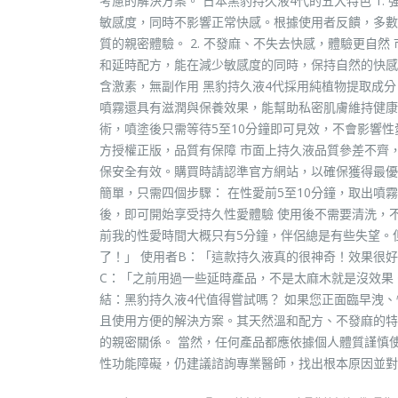
考慮的解決方案。 日本黑豹持久液4代的五大特色 1.
敏感度，同時不影響正常快感。根據使用者反饋，多數
質的親密體驗。 2. 不發麻、不失去快感，體驗更自
和延時配方，能在減少敏感度的同時，保持自然的快感與
含激素，無副作用 黑豹持久液4代採用純植物提取成
噴霧還具有滋潤與保養效果，能幫助私密肌膚維持健康狀
術，噴塗後只需等待5至10分鐘即可見效，不會影響性
方授權正版，品質有保障 市面上持久液品質參差不齊
保安全有效。購買時請認準官方網站，以確保獲得最優
簡單，只需四個步驟： 在性愛前5至10分鐘，取出噴霧
後，即可開始享受持久性愛體驗 使用後不需要清洗，不
前我的性愛時間大概只有5分鐘，伴侶總是有些失望。
了！」 使用者B：「這款持久液真的很神奇！效果很
C：「之前用過一些延時產品，不是太麻木就是沒效果
結：黑豹持久液4代值得嘗試嗎？ 如果您正面臨早洩
且使用方便的解決方案。其天然溫和配方、不發麻的特
的親密關係。 當然，任何產品都應依據個人體質謹慎
性功能障礙，仍建議諮詢專業醫師，找出根本原因並對