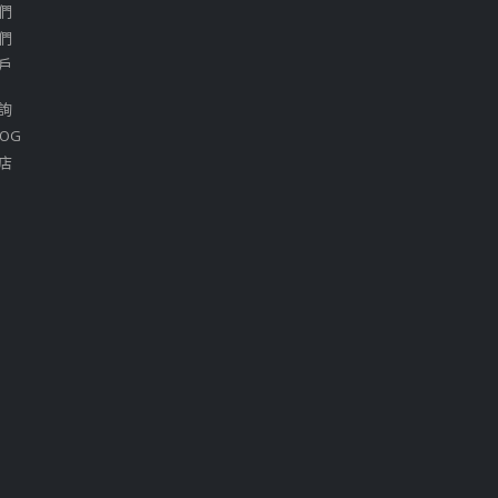
們
們
戶
詢
OG
店