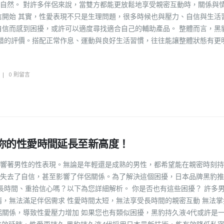
自然。 對許多伴侶來說，當雙方都能更放鬆地享受親密互動時，關係與
信開始 其實，性愛表現不只是生理問題，很多時候也與壓力、自信與生活
自信而感到困擾，或許可以適度尋找適合自己的輔助產品。 整體而言，黑
錯的評價。搭配正常作息、運動與良好生活習慣，往往能讓整體狀態有更
0 則留言
你的性愛時間延長至新高度！
響著男性的性表現。無論是年輕還是成熟的男性，都希望能在親密時刻持
失去了自信，甚至影響了伴侶關係。為了解決這個困擾，日本品牌黑豹推
長時間、重拾信心嗎？以下為您詳細解析。 你是否也有這些困擾？ 許多
精，無法滿足伴侶需求 性愛時間太短，無法享受長時間的親密互動 無法掌
侶關係，導致性愛壓力增加 如果您也有類似困擾，黑豹持久液4代或許是