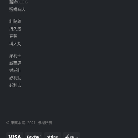
新聞BLOG
選購商店
壯陽藥
持久液
春藥
增大丸
犀利士
威而鋼
樂威壯
必利勁
必利吉
© 康藥本鋪. 2021. 版權所有