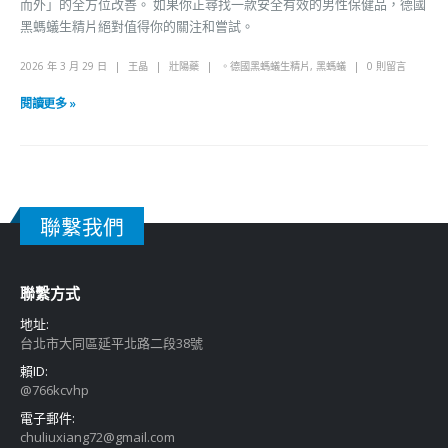
而外」的全方位改善。 如果你正尋找一款安全有效的男性保健品，德國
黑螞蟻生精片絕對值得你的關注和嘗試。
2026 年 3 月 29 日
王晶
壯陽藥
。德國黑螞蟻生精片
,
黑螞蟻
0 則留言
閱讀更多 »
聯繫我們
聯繫方式
地址:
台北市大同區延平北路二段38號
賴ID:
@766kcvhp
電子郵件:
chuliuxiang72@gmail.com