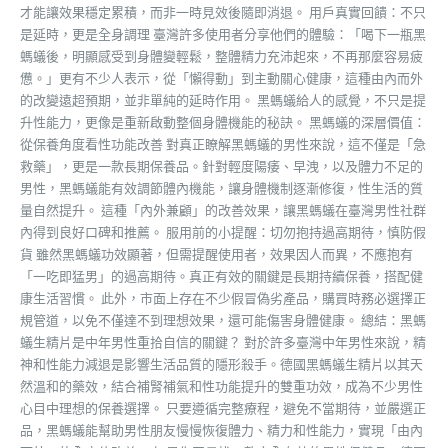
才能讓效果穩定累積，而非一時見效後隨即消退。 用戶真實回饋：不只
是延時，更是全身調理 臺灣許多使用者分享他們的體驗：「喝下一瓶黑
螞蟻後，明顯感受到身體變輕鬆，整體精力充沛起來，不再那麼容易疲
憊。」更有不少人表示，從「懶得動」到主動關心健康，這種由內而外
的改變遠超預期，並非單純的延時作用。 黑螞蟻給人的感覺，不只是提
升性能力，更像是重新啟動整個身體機能的秘訣。 黑螞蟻的深層價值：
從保養角度看性功能改善 對真正瞭解黑螞蟻的男性來說，這不僅是「急
救藥」，更是一款長期保養品。針對輕度陽痿、早洩，以及體力不足的
男性，黑螞蟻能有效調節體內機能，讓身體機制逐漸修復，性生活的質
量自然提升。 這種「內外兼顧」的改善效果，讓黑螞蟻在臺灣男性社群
內得到良好口碑和推薦。 服用前的小提醒：切勿抱持過高期待，慎防假
貨 雖然黑螞蟻功效顯著，但需提醒使用者，效果因人而異，不應抱有
「一吃即猛男」的過高期待。真正有效的關鍵是長期持續保養，搭配健
康生活習慣。 此外，市面上存在不少假冒偽劣產品，購買時務必選擇正
規管道，以免不僅達不到理想效果，還可能傷害身體健康。 總結：黑螞
蟻生精片是中年男性重拾自信的關鍵？ 對於許多臺灣中年男性來說，精
神和性能力減退是影響生活品質的隱形殺手。德國黑螞蟻生精片以其天
然溫和的藥效，結合補腎補氣和性功能提升的雙重功效，成為不少男性
心目中理想的保養選擇。 只要遵循完整療程，避免不當期待，並嚴選正
品，黑螞蟻能幫助男性朋友慢慢恢復體力、精力和性能力，實現「由內