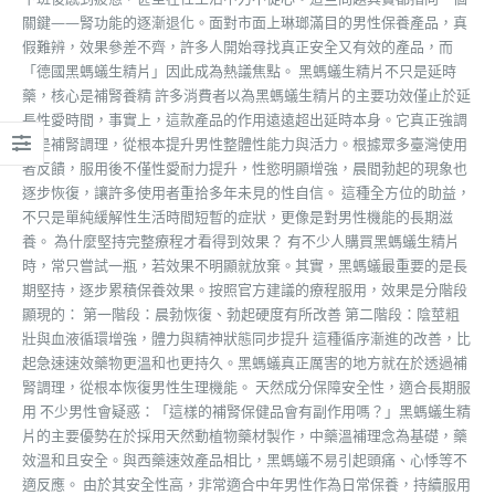
關鍵——腎功能的逐漸退化。面對市面上琳瑯滿目的男性保養產品，真
假難辨，效果參差不齊，許多人開始尋找真正安全又有效的產品，而
「德國黑螞蟻生精片」因此成為熱議焦點。 黑螞蟻生精片不只是延時
藥，核心是補腎養精 許多消費者以為黑螞蟻生精片的主要功效僅止於延
長性愛時間，事實上，這款產品的作用遠遠超出延時本身。它真正強調
的是補腎調理，從根本提升男性整體性能力與活力。根據眾多臺灣使用
者反饋，服用後不僅性愛耐力提升，性慾明顯增強，晨間勃起的現象也
逐步恢復，讓許多使用者重拾多年未見的性自信。 這種全方位的助益，
不只是單純緩解性生活時間短暫的症狀，更像是對男性機能的長期滋
養。 為什麼堅持完整療程才看得到效果？ 有不少人購買黑螞蟻生精片
時，常只嘗試一瓶，若效果不明顯就放棄。其實，黑螞蟻最重要的是長
期堅持，逐步累積保養效果。按照官方建議的療程服用，效果是分階段
顯現的： 第一階段：晨勃恢復、勃起硬度有所改善 第二階段：陰莖粗
壯與血液循環增強，體力與精神狀態同步提升 這種循序漸進的改善，比
起急速速效藥物更溫和也更持久。黑螞蟻真正厲害的地方就在於透過補
腎調理，從根本恢復男性生理機能。 天然成分保障安全性，適合長期服
用 不少男性會疑惑：「這樣的補腎保健品會有副作用嗎？」黑螞蟻生精
片的主要優勢在於採用天然動植物藥材製作，中藥溫補理念為基礎，藥
效溫和且安全。與西藥速效產品相比，黑螞蟻不易引起頭痛、心悸等不
適反應。 由於其安全性高，非常適合中年男性作為日常保養，持續服用