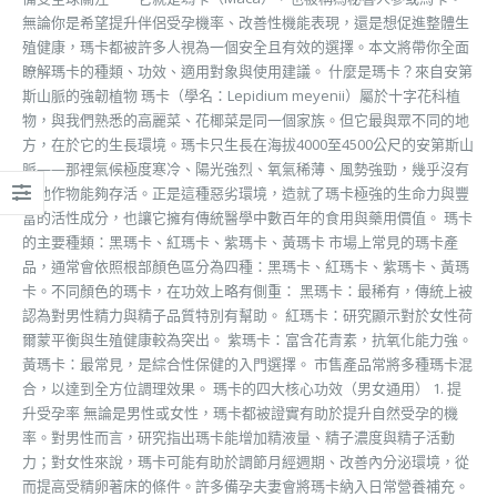
無論你是希望提升伴侶受孕機率、改善性機能表現，還是想促進整體生
殖健康，瑪卡都被許多人視為一個安全且有效的選擇。本文將帶你全面
瞭解瑪卡的種類、功效、適用對象與使用建議。 什麼是瑪卡？來自安第
斯山脈的強韌植物 瑪卡（學名：Lepidium meyenii）屬於十字花科植
物，與我們熟悉的高麗菜、花椰菜是同一個家族。但它最與眾不同的地
方，在於它的生長環境。瑪卡只生長在海拔4000至4500公尺的安第斯山
脈——那裡氣候極度寒冷、陽光強烈、氧氣稀薄、風勢強勁，幾乎沒有
其他作物能夠存活。正是這種惡劣環境，造就了瑪卡極強的生命力與豐
富的活性成分，也讓它擁有傳統醫學中數百年的食用與藥用價值。 瑪卡
的主要種類：黑瑪卡、紅瑪卡、紫瑪卡、黃瑪卡 市場上常見的瑪卡產
品，通常會依照根部顏色區分為四種：黑瑪卡、紅瑪卡、紫瑪卡、黃瑪
卡。不同顏色的瑪卡，在功效上略有側重： 黑瑪卡：最稀有，傳統上被
認為對男性精力與精子品質特別有幫助。 紅瑪卡：研究顯示對於女性荷
爾蒙平衡與生殖健康較為突出。 紫瑪卡：富含花青素，抗氧化能力強。
黃瑪卡：最常見，是綜合性保健的入門選擇。 市售產品常將多種瑪卡混
合，以達到全方位調理效果。 瑪卡的四大核心功效（男女通用） 1. 提
升受孕率 無論是男性或女性，瑪卡都被證實有助於提升自然受孕的機
率。對男性而言，研究指出瑪卡能增加精液量、精子濃度與精子活動
力；對女性來說，瑪卡可能有助於調節月經週期、改善內分泌環境，從
而提高受精卵著床的條件。許多備孕夫妻會將瑪卡納入日常營養補充。