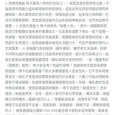
2. 改善性機能 瑪卡最為人熟知的功效之一，就是改善性慾與性功能。不
論是男性因壓力或年齡導致的性慾降低，或是女性在特定時期出現的性
趣缺缺，瑪卡都有助於提升性慾、增強勃起功能、延長性行為時間。它
並非荷爾蒙藥物，而是透過滋養內分泌系統與神經系統，自然地促進性
健康。 3. 促進生殖能力 瑪卡被譽為「秘魯人參」，其中一個關鍵原因
就是它對整體生殖系統的養護能力。它能幫助調節下視丘－腦下垂體－
性腺軸，使男性睪固酮與女性雌激素、黃體素維持在較理想的狀態，進
而提升生育潛力。這對高齡備孕者或生活壓力大、作息不規律的現代人
尤其重要。 4. 增強體力與抗疲勞（額外優點） 雖然原文未強調，但瑪
卡同時也被許多運動員與上班族用來對抗疲勞、提升耐力與專注力。因
為它能幫助身體適應高壓環境（類似其原生地的特性），是一種優秀的
「適應原」植物。 瑪卡安全嗎？有副作用嗎？ 根據現有文獻與長期使
用經驗，瑪卡在建議劑量下對大多數健康成人是安全的。它不含有荷爾
蒙成分，因此不會造成荷爾蒙依賴或內分泌紊亂。少數人可能出現輕微
腸胃不適或頭痛，但通常會隨著身體適應而消失。孕婦、哺乳期女性或
特殊疾病患者，使用前建議諮詢醫師。 瑪卡怎麼吃？誰適合吃？ 男女
通用：無論是男性、女性，成年人皆可作為日常保健。 備孕夫妻：建議
雙方同時補充，連續3個月以上。 性機能減退者：感覺性慾下降、勃起
硬度不足或潤滑不足者。 高壓族群：長期疲勞、睡眠不足、運動恢復慢
的人。 通常建議每日攝取1500-3000毫克瑪卡根粉末或萃取物，飯後食