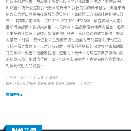
用較不刺激腸胃。由於瑪卡需要一段時間累積效果，建議至少連續使用
8-12週。 為什麼選擇我們販售的瑪卡？ 我們提供的瑪卡產品，嚴選來自
秘魯安第斯山脈高海拔區域的優質原料，並經第三方檢驗確保純淨無汙
染。目前商品定價為： NT2,300–NT2,300–NT2,500（依包裝規格而定）
目前尚無評價，歡迎成為第一批見證者。 雖然還沒有使用者留言，但瑪
卡本身的科學研究與數百年傳統使用歷史，已經為它的效果提供了堅實
的基礎。 結論：瑪卡是提升生殖健康與性機能的天然選擇 如果你正在
尋找一種男女通用、天然無荷爾蒙、具備科學根據的保健食品來幫助提
升受孕率、改善性機能或促進生殖能力，瑪卡（尤其是來自安第斯山脈
的秘魯人參）絕對值得你一試。它的強韌生命力，也會為你的身體注入
對抗現代壓力的能量。
2026 年 5 月 29 日
王晶
壯陽藥
瑪卡
,
秘魯人參
,
紅瑪卡
,
紫瑪卡
,
馬卡
,
黃瑪卡
,
黑瑪卡
0 則留言
閱讀更多 »
聯繫我們