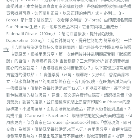
廣受討論。本文將整理真實用家的購買經驗，帶您瞭解香港地區哪些購
買管道最可靠、如何辨別正貨，以及正確的使用方式。 必利吉（P-
Force）是什麼？雙效配方一次看懂 必利吉（P-Force）由印度知名藥廠
Sun Pharma生產，與一般單效產品不同，它含有兩種主要成分：
Sildenafil Citrate（100mg）：幫助血管擴張，提升勃起硬度
Dapoxetine（60mg）：延長射精時間，提升控制能力 簡單來說，一粒
必利吉同時解決硬度與持久度兩個問題，這也是許多男性將其視為首選
的主要原因。根據用家分享，第一次使用後往往能明顯感受到「狀態回
歸」的自信。 香港哪裡買必利吉最穩健？三大管道分析 許多消費者最
關心的問題就是：「香港哪裡買必利吉最安心？」以下整理三種常見購
買管道的優缺點。 1. 實體藥房（旺角、銅鑼灣、尖沙咀） 香港藥房林
立，但水貨與仿冒品的風險始終存在。有用家反映，在旺角西洋菜南街
一帶購買時，價格約為每粒港幣80至120元，但品質不穩定，甚至曾買
到包裝粗糙的疑似假貨。 建議：若必須在實體店購買，請選擇具備「優
良藥房」認證的店家，並仔細檢查包裝上是否有印度Sun Pharma的原
廠標誌。不過需留意，面對面購買這類產品，許多人仍會感到尷尬。 2.
網購平臺（Carousell、Facebook） 網購雖然能避免面對面的尷尬，但
風險更高。部分賣家在Carousell或Facebook社團以「香港現貨、即日
交收」為噱頭，價格低至每粒港幣50至70元。有用家分享，貪便宜購買
後發現產品無效，甚至出現頭暈等不適症狀，疑似買到假貨。 提醒：涉