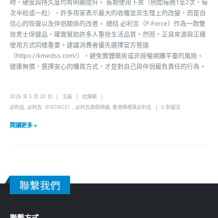
時，硬度與持久度均有明顯提升。 長期使用下來（例如每週1至2次，每
次半粒或一粒），許多用家表示最大的收穫並非生理上的改變，而是自
信心的恢復以及伴侶關係的改善。 總結 必利吉（P-Force）作為一款雙
效男士保健品，確實幫助許多人重拾生活品質。然而，正貨來源與正確
使用方式同樣重要。建議消費者優先選擇官方管道
（https://kmedss.com/），避免實體藥房或非授權網購平臺的風險。
健康無價，選擇安心的購買方式，才是對自己與伴侶最負責任的行為。
2026 年 5 月 20 日
王晶
壯陽藥
必利吉
,
必利吉（P-FORCE）
,
必利吉真假辨識
,
香港哪裡買必利吉
0 則留言
閱讀更多 »
聯繫我們
聯繫方式