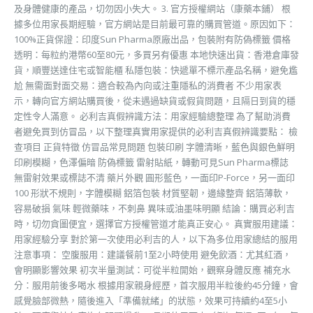
及身體健康的產品，切勿因小失大。 3. 官方授權網站（康藥本鋪） 根
據多位用家長期經驗，官方網站是目前最可靠的購買管道。原因如下：
100%正貨保證：印度Sun Pharma原廠出品，包裝附有防偽標籤 價格
透明：每粒約港幣60至80元，多買另有優惠 本地快速出貨：香港倉庫發
貨，順豐送達住宅或智能櫃 私隱包裝：快遞單不標示產品名稱，避免尷
尬 無需面對面交易：適合較為內向或注重隱私的消費者 不少用家表
示，轉向官方網站購買後，從未遇過缺貨或假貨問題，且隔日到貨的穩
定性令人滿意。 必利吉真假辨識方法：用家經驗總整理 為了幫助消費
者避免買到仿冒品，以下整理真實用家提供的必利吉真假辨識要點： 檢
查項目 正貨特徵 仿冒品常見問題 包裝印刷 字體清晰，藍色與銀色鮮明
印刷模糊，色澤偏暗 防偽標籤 雷射貼紙，轉動可見Sun Pharma標誌
無雷射效果或標誌不清 藥片外觀 圓形藍色，一面印P-Force，另一面印
100 形狀不規則，字體模糊 鋁箔包裝 材質堅韌，邊緣整齊 鋁箔薄軟，
容易破損 氣味 輕微藥味，不刺鼻 異味或油墨味明顯 結論：購買必利吉
時，切勿貪圖便宜，選擇官方授權管道才能真正安心。 真實服用建議：
用家經驗分享 對於第一次使用必利吉的人，以下為多位用家總結的服用
注意事項： 空腹服用：建議餐前1至2小時使用 避免飲酒：尤其紅酒，
會明顯影響效果 初次半量測試：可從半粒開始，觀察身體反應 補充水
分：服用前後多喝水 根據用家親身經歷，首次服用半粒後約45分鐘，會
感覺臉部微熱，隨後進入「準備就緒」的狀態，效果可持續約4至5小