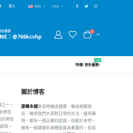
車
登入
ENG
USD
賴有優惠
0
INE：@766kcvhp
LINE
特價!
更多優惠!
關於博客
藥之一。
康藥本鋪
會及時推送健康、藥品相關資
助男性
訊，確保我們大家對日常的生活，服用藥
研製的男性
物，都有一個正確的認識，防範於未然，
起效。
擁有一個健康的身體是最為重要的。目前