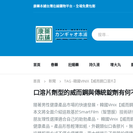
康藥本鋪台灣在線購物平台，全場免費包郵
首頁
春藥
壯陽藥
持久液
增大丸
首頁
新聞
TAG -
韓國VINIX【威而鋼口溶片】
口溶片劑型的威而鋼與傳統錠劑有何
隨著男性健康產品市場的快速發展，韓國Vinix【威
本文將全面介紹這款基於SmartFilm（智慧膜）
朋友理性選擇適合自己的助勃產品。 韓國Vinix【威而鋼
健康產品。產品形態輕薄如紙，外觀類似口香膠片，無