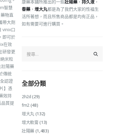
00mg。
康藥本鋪所推出的一些
壯陽藥
，
持久液
，
lm智慧
春藥
，
增大丸
都是為了我們大家的性福生
。藥物直
活所著想，而且所售商品都是均有正品，
攜帶大劑
如有需要可進行購買。
inix口
，即可於
ix在效
在研發更
至納米粒
性壯陽藥
於傳統
安全認證
全部分類
溶片】憑
藥效持
2h2d
(29)
活品質提
fm2
(48)
。
增大丸
(132)
增大軟膏
(13)
壯陽藥
(1,483)