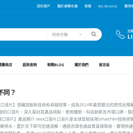
我的賬戶
關於康藥本鋪
新聞
My Wishlist
購物
加
所有分類
L
選購商店
超商查詢
新聞BLOG
關於我們
留言板
不同？
而鋼口溶片】憑藉其創新技術和卓越效果，成為2024年最受關注的男性壯陽
技術研發的口溶片，深入探討其產品特點、使用優勢、科技創新及市場口碑，幫
口溶片】產品簡介 vinix口溶片口溶片是全球首款採用SmartFilm技術
需用水，置於舌下即可迅速溶解，通過舌頭毛細血管直接吸收，實現快速