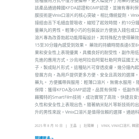
這種服用方式不僅方便攜帶，更大幅提升了用藥的便捷性和
該產品通過韓國KFDA認證和GMP認證，並擁有專利保護，
膜技術是Vinix口溶片的核心突破。相比傳統錠劑，V
接經由舌下毛細血管吸收，縮短了起效時間，約10分
量藥丸的男性。輕薄小巧的包裝設計方便放入錢包或口袋，
溶片專為改善勃起功能障礙設計，其特殊配方使得藥效
15至30分鐘內感受到效果。 藥效的持續時間長達6至
果和安全性上表現優異，具備良好的耐受性，副作用低
先進的應用方式。沙烏地阿拉伯阿蔔杜勒阿齊茲國王大學與
子，製成貼片形式。這種貼片可穿透皮膚，幾分鐘內起
發展方向，為用戶提供更多方便、安全且高效的選擇。 為
藥丸。 方便攜帶與服用：輕薄口溶片，無需水服用，隱
保障：獲得KFDA及GMP認證，品質有保障。 低副作
藉獨特的SmartFilm技術，成功實現了高效、快
久性和安全性上表現出色。隨著納米貼片等新技術的出
升的男性來說，Vinix口溶片是值得信賴的選擇。通過
2025 年 8 月 10 日
王晶
壯陽藥
VINIX
,
VINIX口溶片
,
韓國
閱讀更多 »