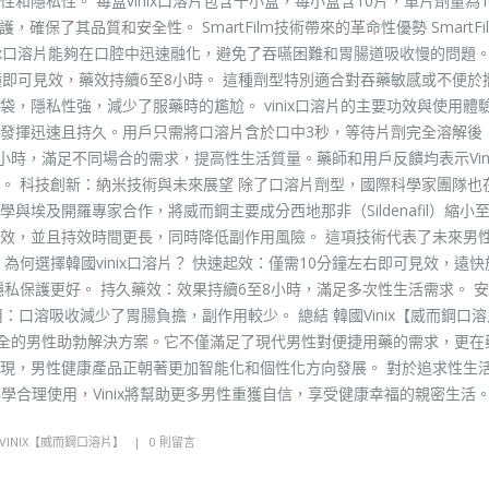
隱私性。 每盒vinix口溶片包含十小盒，每小盒含10片，單片劑量為1
確保了其品質和安全性。 SmartFilm技術帶來的革命性優勢 SmartFi
inix口溶片能夠在口腔中迅速融化，避免了吞嚥困難和胃腸道吸收慢的問題
鐘即可見效，藥效持續6至8小時。 這種劑型特別適合對吞藥敏感或不便於
隱私性強，減少了服藥時的尷尬。 vinix口溶片的主要功效與使用體驗 v
發揮迅速且持久。用戶只需將口溶片含於口中3秒，等待片劑完全溶解後
8小時，滿足不同場合的需求，提高性生活質量。藥師和用戶反饋均表示Vin
。 科技創新：納米技術與未來展望 除了口溶片劑型，國際科學家團隊也
埃及開羅專家合作，將威而鋼主要成分西地那非（Sildenafil）縮小
效，並且持效時間更長，同時降低副作用風險。 這項技術代表了未來男
何選擇韓國vinix口溶片？ 快速起效：僅需10分鐘左右即可見效，遠快
私保護更好。 持久藥效：效果持續6至8小時，滿足多次性生活需求。 
用：口溶吸收減少了胃腸負擔，副作用較少。 總結 韓國Vinix【威而鋼口
捷且安全的男性助勃解決方案。它不僅滿足了現代男性對便捷用藥的需求，更在
現，男性健康產品正朝著更加智能化和個性化方向發展。 對於追求性生
科學合理使用，Vinix將幫助更多男性重獲自信，享受健康幸福的親密生活
VINIX【威而鋼口溶片】
0 則留言