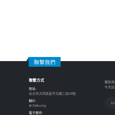
聯繫我們
聯繫方式
獲取有
今天註
地址:
台北市大同區延平北路二段38號
賴ID:
@766kcvhp
電子郵件: