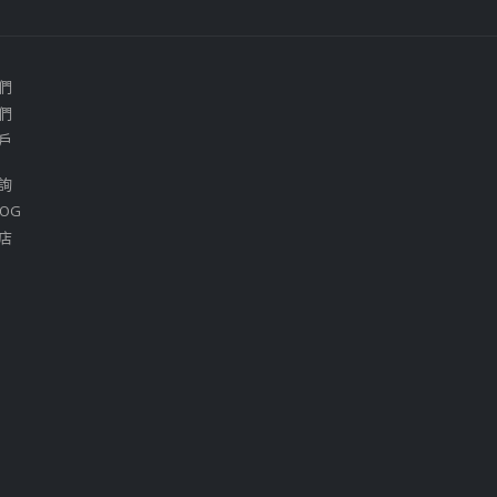
們
們
戶
詢
OG
店