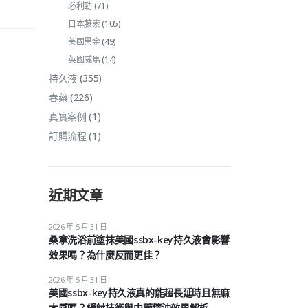
必利勁
(71)
日本藤素
(105)
美國黑金
(49)
英國威馬
(14)
持久液
(355)
春藥
(226)
真實案例
(1)
訂購流程
(1)
近期文章
2026 年 5 月 31 日
桑拿洗浴前塗抹美國ssbx-key持久液會影響
效果嗎？為什麼反而更佳？
2026 年 5 月 31 日
美國ssbx-key持久液真的能超長延時且無麻
木感嗎？緩射技術與中藥精油效果解析