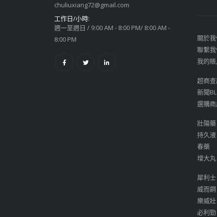
chuliuxiang72@gmail.com
工作日/小時:
週一至週日 / 9:00 AM - 8:00 PM/ 8:00 AM -
關於我
8:00 PM
聯繫我
我的賬
超商查
新聞BL
選購商
壯陽藥
持久液
春藥
增大丸
犀利士
威而鋼
樂威壯
必利勁